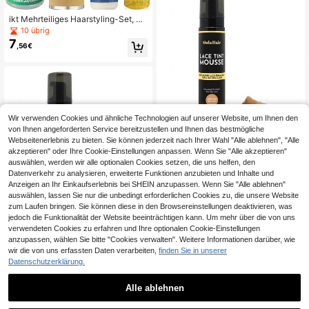
e
ikt Mehrteiliges Haarstyling-Set, be
stehend aus Haarknoten-Maker, Ab
10 übrig
teilteil-Kamm, doppelseitiger Kante
7
,56€
nbürste, Haargummis, weicher Styli
ngbürste, Feinnebel-Sprühflasche u
nd Haarpflege-Flasche, geeignet fü
r tägliches Styling und Reisen
Wir verwenden Cookies und ähnliche Technologien auf unserer Website, um Ihnen den
0,10€ sparen
von Ihnen angeforderten Service bereitzustellen und Ihnen das bestmögliche
Dola Hair Spitze Tönung Mousse fü
Webseitenerlebnis zu bieten. Sie können jederzeit nach Ihrer Wahl "Alle ablehnen", "Alle
6
r Perücken - hell, mittel und dunkel
akzeptieren" oder Ihre Cookie-Einstellungen anpassen. Wenn Sie "Alle akzeptieren"
,56€
-1%
6,66€
braun, nahtlose Spitzenmischung, n
auswählen, werden wir alle optionalen Cookies setzen, die uns helfen, den
atürliches Finish, kein Rückstand fü
Datenverkehr zu analysieren, erweiterte Funktionen anzubieten und Inhalte und
r Lace Front Perücken
Anzeigen an Ihr Einkaufserlebnis bei SHEIN anzupassen. Wenn Sie "Alle ablehnen"
auswählen, lassen Sie nur die unbedingt erforderlichen Cookies zu, die unsere Website
zum Laufen bringen. Sie können diese in den Browsereinstellungen deaktivieren, was
jedoch die Funktionalität der Website beeinträchtigen kann. Um mehr über die von uns
Dola Hair Spitze Tönung Mousse fü
verwendeten Cookies zu erfahren und Ihre optionalen Cookie-Einstellungen
r Perücken - hell, mittel und dunkel
11 übrig
anzupassen, wählen Sie bitte "Cookies verwalten". Weitere Informationen darüber, wie
braun, nahtlose Spitzenmischung, n
6
,56€
wir die von uns erfassten Daten verarbeiten,
finden Sie in unserer
atürliches Finish, kein Rückstand fü
Datenschutzerklärung.
r Lace Front Perücken
Alle ablehnen
1