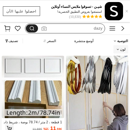
motf
شيـن - تسوقوا ملابس النساء أونلاين
×
فستان يخفي الكرش
احصلوا عليها الآن
استمتعوا بعروض التطبيق الحصرية!
(10,830)
dazy
فستان اكمام طويله
بيجامات شتوية مقاس كبير
التوصية
أوسع منتشرة
السعر
تصنيف
motf
لون
1 قطعة ، 2 متر / 78.74 بوصة ، شريط ذات
ي اللصق لديكور الحائط ، إطار جداري من
11
11.88€
%2-
.59€