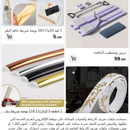
1 لفة 10م/393.7 بوصة شريط حافة البلو
ط الصناعي PVC ذاتي اللصق قشرة البلو
5
.28€
ط شريط حافة زخرفي خشبي مناسب لت
طبيقات DIY والأرفف والألواح
تزيين وتشطيب النافذة
59
.46€
1 قطعة 3 أمتار/118.11 بوصة شريط ديك
وري لاصق من البي في سي، إطار تشط
7
.48€
نستخدم ملفات تعريف الارتباط والتقنيات المماثلة على موقعنا الإلكتروني لتقديم الخدمة التي
يب بين بلاط السيراميك، حافة حماية للرذا
ذ، بطانة زاوية لاصقة
تطلبها، وللسعي لتقديم أفضل تجربة ممكنة على الموقع. يمكنك "رفض الكل"، "قبول الكل"، أو
تعيين تفضيلات ملفات تعريف الارتباط الخاصة بك في أي وقت حسب اختيارك. من خلال تحديد