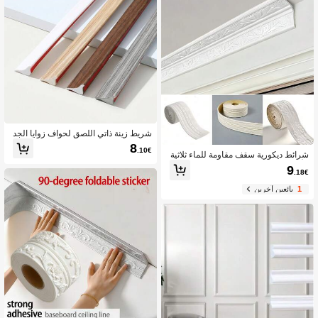
ة الخزائن وإطارات الصور، زاوية السقف
شريط زينة ذاتي اللصق لحواف زوايا الجد
ران المنزلية وتجميل زوايا السقف
8
.10€
شرائط ديكورية سقف مقاومة للماء ثلاثية
الأبعاد، حافة ديكور جدران المنزل، ملصق
9
.18€
حافة الجدران
1
بائعين آخرين