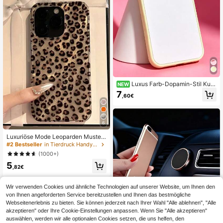
tag, Jahrestag, Feier-Geschenk
Luxus Farb-Dopamin-Stil Kun
NEW
stleder Handyhülle kompatibel mit i
7
,60€
Phone 17 Pro Max 17 Pro 17 16 Pro
Max 16 Pro 16 15 Pro 15 Pro Max 14
Pro 13 Pro Max 13 Pro 13 Linsensc
hutz stoßfeste Rückseite
6
Luxuriöse Mode Leoparden Muster
Muschelstruktur Handyhülle kompa
#2 Bestseller
in Tierdruck Handyhüllen
tibel mit 16/15/14/13/12 Pro Max/11,
(1000+)
modischer stoßfester Schutzrücken
5
deckel, wasserdicht, kratzfest, Früh
,82€
lings Geschenk Party Geburtstag
Wir verwenden Cookies und ähnliche Technologien auf unserer Website, um Ihnen den
von Ihnen angeforderten Service bereitzustellen und Ihnen das bestmögliche
Webseitenerlebnis zu bieten. Sie können jederzeit nach Ihrer Wahl "Alle ablehnen", "Alle
akzeptieren" oder Ihre Cookie-Einstellungen anpassen. Wenn Sie "Alle akzeptieren"
auswählen, werden wir alle optionalen Cookies setzen, die uns helfen, den