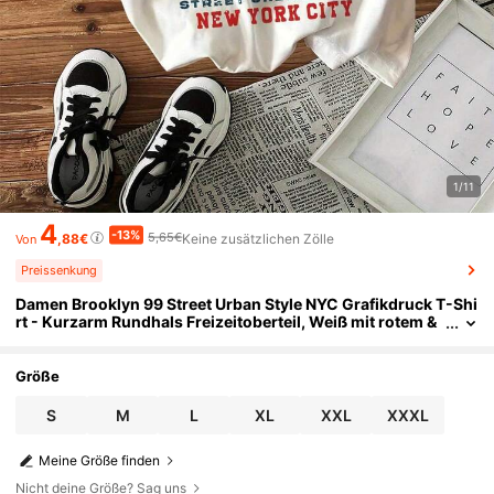
1/11
4
-13%
5,65€
,88€
Keine zusätzlichen Zölle
Von
Preissenkung
Damen Brooklyn 99 Street Urban Style NYC Grafikdruck T-Shi
rt - Kurzarm Rundhals Freizeitoberteil, Weiß mit rotem &
blauem Schriftzug, maschinenwaschbarer Ganzjahresko
mfort, Alltagskleidung, entspannt geschnittenes T-Shirt, nic
ht transparenter Stoff
Größe
S
M
L
XL
XXL
XXXL
Meine Größe finden
Nicht deine Größe? Sag uns