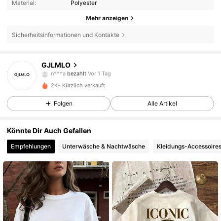
Material:
Polyester
Mehr anzeigen
Sicherheitsinformationen und Kontakte
302 Follower
4,61
GJLMLO
m***6
ist
Vor 1 Tag
gefolgt
2K+ Kürzlich verkauft
302 Follower
4,61
Folgen
Alle Artikel
302 Follower
4,61
Könnte Dir Auch Gefallen
Empfehlungen
Unterwäsche & Nachtwäsche
Kleidungs-Accessoire
302 Follower
4,61
302 Follower
4,61