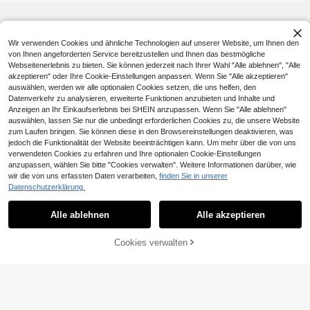
Wir verwenden Cookies und ähnliche Technologien auf unserer Website, um Ihnen den
von Ihnen angeforderten Service bereitzustellen und Ihnen das bestmögliche
Webseitenerlebnis zu bieten. Sie können jederzeit nach Ihrer Wahl "Alle ablehnen", "Alle
akzeptieren" oder Ihre Cookie-Einstellungen anpassen. Wenn Sie "Alle akzeptieren"
auswählen, werden wir alle optionalen Cookies setzen, die uns helfen, den
Datenverkehr zu analysieren, erweiterte Funktionen anzubieten und Inhalte und
Anzeigen an Ihr Einkaufserlebnis bei SHEIN anzupassen. Wenn Sie "Alle ablehnen"
auswählen, lassen Sie nur die unbedingt erforderlichen Cookies zu, die unsere Website
zum Laufen bringen. Sie können diese in den Browsereinstellungen deaktivieren, was
jedoch die Funktionalität der Website beeinträchtigen kann. Um mehr über die von uns
verwendeten Cookies zu erfahren und Ihre optionalen Cookie-Einstellungen
anzupassen, wählen Sie bitte "Cookies verwalten". Weitere Informationen darüber, wie
wir die von uns erfassten Daten verarbeiten,
finden Sie in unserer
Datenschutzerklärung.
Alle ablehnen
Alle akzeptieren
ZUM WARENKORB
Cookies verwalten
JETZT EINKAUFEN
HINZUFÜGEN