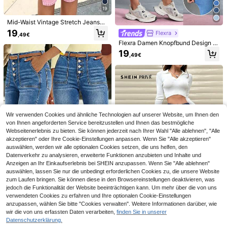
19
Mid-Waist Vintage Stretch Jeans-S
horts mit Schlitzsaum, 3/4 Länge, S
19
Flexra
,49€
lim Fit Skinny, Denim, für Damen, in
Flexra Damen Knopfbund Design T
Rosa, geeignet für Sommer und Frü
aschen Skinny Caprihose
hling, für lässige Ausflüge und Date
19
,49€
s
4,50€ sparen
9
EURMUSE
Damen Casual Destroyed Elastik Je
EURMUSE Damen Lässig Vielseitig
ans Shorts, geeignet für Pendeln un
Alltag Knopf Tasche 3/4 Jeans
15
13
,19€
d täglichen Gebrauch, Frühling/Som
,49€
-25%
17,99€
mer
Wir verwenden Cookies und ähnliche Technologien auf unserer Website, um Ihnen den
von Ihnen angeforderten Service bereitzustellen und Ihnen das bestmögliche
Webseitenerlebnis zu bieten. Sie können jederzeit nach Ihrer Wahl "Alle ablehnen", "Alle
akzeptieren" oder Ihre Cookie-Einstellungen anpassen. Wenn Sie "Alle akzeptieren"
auswählen, werden wir alle optionalen Cookies setzen, die uns helfen, den
Datenverkehr zu analysieren, erweiterte Funktionen anzubieten und Inhalte und
Anzeigen an Ihr Einkaufserlebnis bei SHEIN anzupassen. Wenn Sie "Alle ablehnen"
auswählen, lassen Sie nur die unbedingt erforderlichen Cookies zu, die unsere Website
zum Laufen bringen. Sie können diese in den Browsereinstellungen deaktivieren, was
jedoch die Funktionalität der Website beeinträchtigen kann. Um mehr über die von uns
Damen Jeans-Capris mit Knopfleist
verwendeten Cookies zu erfahren und Ihre optionalen Cookie-Einstellungen
e, mittlere Taille, Stretch-Denim, el
5
21
anzupassen, wählen Sie bitte "Cookies verwalten". Weitere Informationen darüber, wie
,49€
egante Sommer-Strandjeans für de
wir die von uns erfassten Daten verarbeiten,
finden Sie in unserer
SHEIN Privé Jeans-caprihose In Da
n Urlaub, lässiger müheloser Stil
Datenschutzerklärung.
menlänge
20