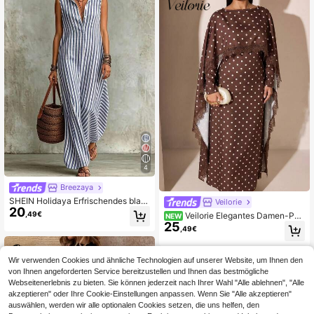
4
Breezaya
SHEIN Holidaya Erfrischendes blau
Veilorie
20
-weißes vertikal gestreiftes Design
,49€
Veilorie Elegantes Damen-Part
NEW
mit schlankmachendem Effekt, klas
25
ykleid mit Polka-Dot-Muster, Spitz
,49€
sischer Hemdkragen mit halber Kno
enbesatz und langem Schal
pfleiste, schlicht und dennoch detai
lreich. Ärmelloser Schnitt ist knacki
g und elegant, lockere A-Linien-Sil
Wir verwenden Cookies und ähnliche Technologien auf unserer Website, um Ihnen den
houette passt für alle Körpertypen, f
von Ihnen angeforderten Service bereitzustellen und Ihnen das bestmögliche
ließender Stoff erzeugt ein lässiges
Webseitenerlebnis zu bieten. Sie können jederzeit nach Ihrer Wahl "Alle ablehnen", "Alle
und entspanntes Gefühl, geeignet f
akzeptieren" oder Ihre Cookie-Einstellungen anpassen. Wenn Sie "Alle akzeptieren"
ür den täglichen Arbeitsweg, Freizei
auswählen, werden wir alle optionalen Cookies setzen, die uns helfen, den
taktivitäten und andere Anlässe, läs