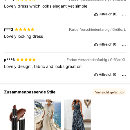
Lovely
dress
which
looks
elegant
yet
simple
Hilfreich
(0)
31K Follower
4,64
j***2
Farbe: Verschiedenfarbig / Größe: L
Lovely
looking
dress
Hilfreich
(0)
p***6
Farbe: Verschiedenfarbig / Größe: XL
Lovely
design
,
fabric
and
looks
great
on
Hilfreich
(0)
Zusammenpassende Stile
Vielleicht gefällt dir