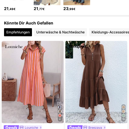
21
21
23
,49€
,77€
,99€
Könnte Dir Auch Gefallen
Empfehlungen
Unterwäsche & Nachtwäsche
Kleidungs-Accessoire
4
16
Louniche
Breezaya