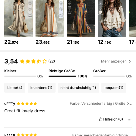
31K Follower
4,64
31K Follower
4,64
22
23
21
12
17
,57€
,49€
,15€
,49€
31K Follower
4,64
3,54
(22)
Mehr anzeigen
31K Follower
4,64
Kleiner
Richtige Größe
Größer
0%
100%
0%
Liebe
(4)
leuchtend
(1)
nicht durchsichtig
(1)
bequem
(1)
31K Follower
4,64
d***y
Farbe: Verschiedenfarbig / Größe: XL
Great
fit
lovely
dress
31K Follower
4,64
Hilfreich
(0)
31K Follower
4,64
v***6
Farbe: Verschiedenfarbig / Größe: L