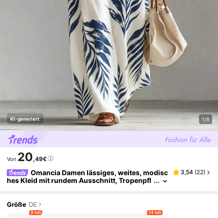
KI-generiert
1/8
20
,49€
Von
Omancia Damen lässiges, weites, modisc
3,54
(
22
)
hes Kleid mit rundem Ausschnitt, Tropenpfl
anzen-Muster und Taschen, ärmellos, geeig
net für Urlaub, Pendeln und den täglichen Gebra
uch
Größe
DE
8 left
18 left