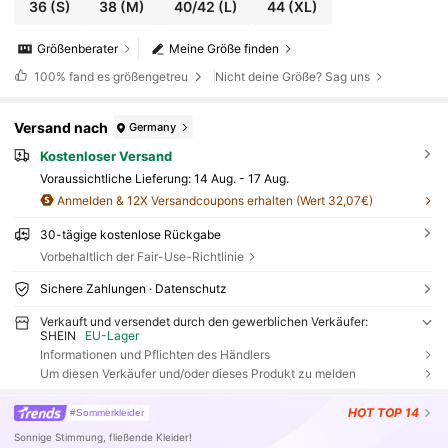
36
(S)
38
(M)
40/42
(L)
44
(XL)
Größenberater
Meine Größe finden
100%
fand es größengetreu
Nicht deine Größe? Sag uns
Versand nach
Germany
Kostenloser Versand
Voraussichtliche Lieferung:
14 Aug. - 17 Aug.
Anmelden & 12X Versandcoupons erhalten (Wert 32,07€)
30-tägige kostenlose Rückgabe
Vorbehaltlich der Fair-Use-Richtlinie
Sichere Zahlungen · Datenschutz
Verkauft und versendet durch den gewerblichen Verkäufer:
SHEIN
EU-Lager
Informationen und Pflichten des Händlers
Um diesen Verkäufer und/oder dieses Produkt zu melden
HOT
TOP 14
#Sommerkleider
Sonnige Stimmung, fließende Kleider!