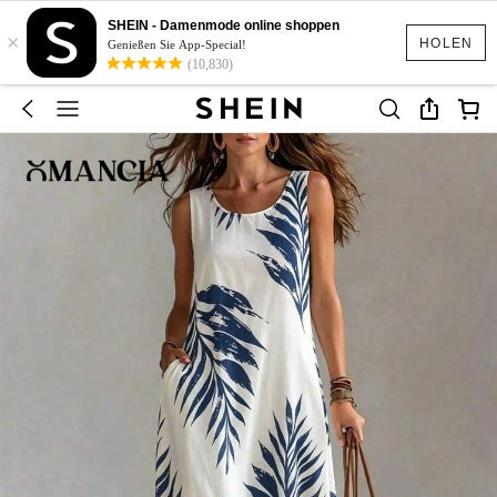
SHEIN - Damenmode online shoppen
×
HOLEN
Genießen Sie App-Special!
(10,830)