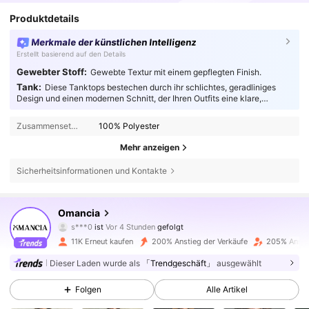
Produktdetails
Merkmale der künstlichen Intelligenz
Erstellt basierend auf den Details
Gewebter Stoff:
Gewebte Textur mit einem gepflegten Finish.
Tank:
Diese Tanktops bestechen durch ihr schlichtes, geradliniges
Design und einen modernen Schnitt, der Ihren Outfits eine klare,
gepflegte Note verleiht.
Zusammensetzung:
100% Polyester
Mehr anzeigen
Sicherheitsinformationen und Kontakte
31K Follower
4,64
Omancia
s***0
ist
Vor 4 Stunden
gefolgt
a***r
ist am Durchsuchen
31K Follower
4,64
11K Erneut kaufen
200% Anstieg der Verkäufe
205% Anstie
Dieser Laden wurde als
「Trendgeschäft」
ausgewählt
31K Follower
4,64
Folgen
Alle Artikel