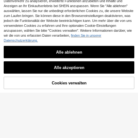
Datenverkehr zu analysieren, erweiterte Funktionen anzubieten und Inhalte und
st sich leicht in ein erfrischendes un
Anzeigen an Ihr Einkaufserlebnis bei SHEIN anzupassen. Wenn Sie "Alle ablehnen"
d künstlerisches Sommeroutfit verw
andeln.
auswählen, lassen Sie nur die unbedingt erforderlichen Cookies zu, die unsere Website
zum Laufen bringen. Sie können diese in den Browsereinstellungen deaktivieren, was
jedoch die Funktionalität der Website beeinträchtigen kann. Um mehr über die von uns
verwendeten Cookies zu erfahren und Ihre optionalen Cookie-Einstellungen
anzupassen, wählen Sie bitte "Cookies verwalten". Weitere Informationen darüber, wie
wir die von uns erfassten Daten verarbeiten,
finden Sie in unserer
Datenschutzerklärung.
8
Alle ablehnen
8
Breezaya
Breezaya Maxikleid für Damen mit
Breezaya
Alle akzeptieren
bedrucktem Patchwork-Umschlag-
#1 Bestseller
in Allover-Druck Maxikleider
SHEIN Holidaya Damen einfarbiges
Schlitz-Design
21
23
V-Ausschnitt Bindetaille lässig Part
,99€
,99€
y Midi-Kleid
ZUM WARENKORB
Cookies verwalten
JETZT EINKAUFEN
HINZUFÜGEN