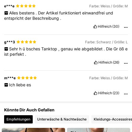
e***e
Farbe: Weiss / Größe: M
800K Follower
4,79
Alles
bestens
.
Der
Artikel
funktioniert
einwandfrei
und
entspricht
der
Beschreibung
.
Hilfreich
(30)
800K Follower
4,79
g***3
Farbe: Schwarz / Größe: L
Sehr
h
ü
bsches
Tanktop
,
genau
wie
abgebildet
.
Die
Gr
öß
e
ist
perfekt
.
Hilfreich
(26)
m***e
Farbe: Weiss / Größe: M
Ich
liebe
es
Hilfreich
(23)
Könnte Dir Auch Gefallen
Empfehlungen
Unterwäsche & Nachtwäsche
Kleidungs-Accessoire