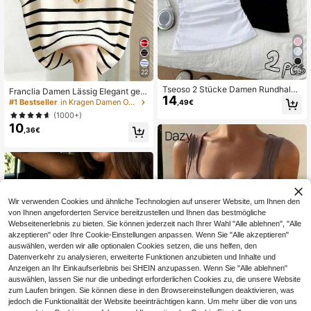
10
22
Tseoso 2 Stücke Damen Rundhals
Franclia Damen Lässig Elegant gest
14
Engsitzende Kontrast Farbige Musc
ricktes gestreiftes Top mit Kragen
#1 Bestseller
in Kragen Damen Oberteile, Blusen & T-Shirts
,49€
hel Blumen Muster Trägerhemd
(1000+)
10
,36€
Wir verwenden Cookies und ähnliche Technologien auf unserer Website, um Ihnen den
von Ihnen angeforderten Service bereitzustellen und Ihnen das bestmögliche
Webseitenerlebnis zu bieten. Sie können jederzeit nach Ihrer Wahl "Alle ablehnen", "Alle
akzeptieren" oder Ihre Cookie-Einstellungen anpassen. Wenn Sie "Alle akzeptieren"
auswählen, werden wir alle optionalen Cookies setzen, die uns helfen, den
Datenverkehr zu analysieren, erweiterte Funktionen anzubieten und Inhalte und
Anzeigen an Ihr Einkaufserlebnis bei SHEIN anzupassen. Wenn Sie "Alle ablehnen"
auswählen, lassen Sie nur die unbedingt erforderlichen Cookies zu, die unsere Website
zum Laufen bringen. Sie können diese in den Browsereinstellungen deaktivieren, was
jedoch die Funktionalität der Website beeinträchtigen kann. Um mehr über die von uns