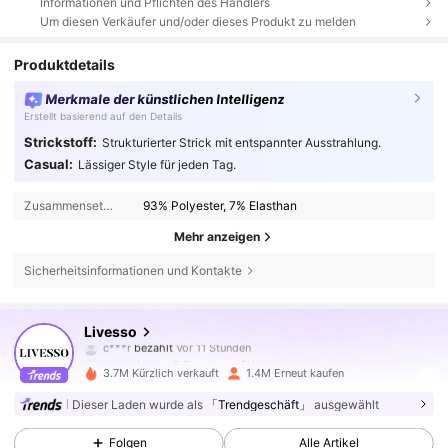
Informationen und Pflichten des Händlers
Um diesen Verkäufer und/oder dieses Produkt zu melden
Produktdetails
Merkmale der künstlichen Intelligenz
Erstellt basierend auf den Details
Strickstoff:
Strukturierter Strick mit entspannter Ausstrahlung.
Casual:
Lässiger Style für jeden Tag.
Zusammensetzung:
93% Polyester, 7% Elasthan
Mehr anzeigen
Sicherheitsinformationen und Kontakte
800K Follower
4,79
Livesso
g***n
ist
Vor 5 Stunden
gefolgt
3.7M Kürzlich verkauft
1.4M Erneut kaufen
800K Follower
4,79
Dieser Laden wurde als
「Trendgeschäft」
ausgewählt
Folgen
Alle Artikel