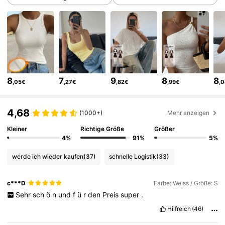
800K Follower
4,79
800K Follower
4,79
800K Follower
4,79
8
7
9
8
8
,05€
,27€
,82€
,99€
,
800K Follower
4,79
4,68
(1000+)
Mehr anzeigen
Kleiner
Richtige Größe
Größer
800K Follower
4,79
4%
91%
5%
werde ich wieder kaufen
(37)
schnelle Logistik
(33)
800K Follower
4,79
c***D
Farbe: Weiss / Größe: S
Sehr
sch
ö
n
und
f
ü
r
den
Preis
super
.
800K Follower
4,79
Hilfreich
(46)