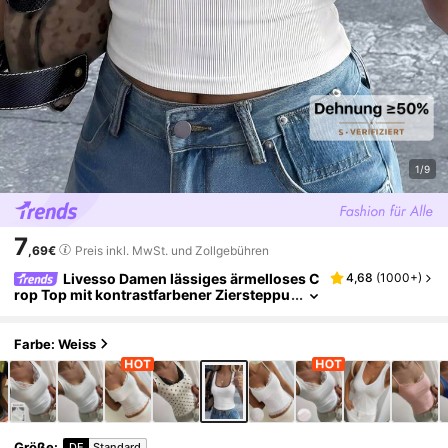
1/9
7
,69€
Preis inkl. MwSt. und Zollgebühren
Livesso Damen lässiges ärmelloses C
4,68
(
1000+
)
rop Top mit kontrastfarbener Ziersteppu
ng, geeignet für Straße, Musikfestival, Ur
laub, Frühling/Sommer
Farbe: Weiss
Größe
:
DE
Standard