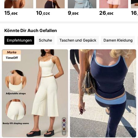
566K Follower
4,78
15
10
9
26
16
,49€
,02€
,89€
,49€
566K Follower
4,78
Könnte Dir Auch Gefallen
Empfehlungen
Schuhe
Taschen und Gepäck
Damen Kleidung
566K Follower
4,78
566K Follower
4,78
566K Follower
4,78
566K Follower
4,78
566K Follower
4,78
11