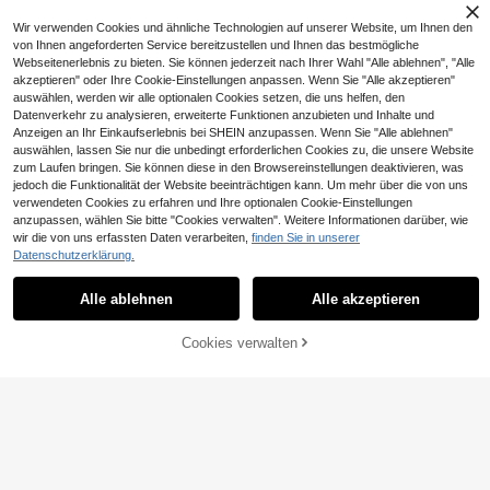
Wir verwenden Cookies und ähnliche Technologien auf unserer Website, um Ihnen den
von Ihnen angeforderten Service bereitzustellen und Ihnen das bestmögliche
Webseitenerlebnis zu bieten. Sie können jederzeit nach Ihrer Wahl "Alle ablehnen", "Alle
akzeptieren" oder Ihre Cookie-Einstellungen anpassen. Wenn Sie "Alle akzeptieren"
auswählen, werden wir alle optionalen Cookies setzen, die uns helfen, den
Datenverkehr zu analysieren, erweiterte Funktionen anzubieten und Inhalte und
Anzeigen an Ihr Einkaufserlebnis bei SHEIN anzupassen. Wenn Sie "Alle ablehnen"
auswählen, lassen Sie nur die unbedingt erforderlichen Cookies zu, die unsere Website
zum Laufen bringen. Sie können diese in den Browsereinstellungen deaktivieren, was
jedoch die Funktionalität der Website beeinträchtigen kann. Um mehr über die von uns
verwendeten Cookies zu erfahren und Ihre optionalen Cookie-Einstellungen
anzupassen, wählen Sie bitte "Cookies verwalten". Weitere Informationen darüber, wie
Damen 2 Stücke Set mit 3/4-Länge
wir die von uns erfassten Daten verarbeiten,
finden Sie in unserer
14
Hose und Langarm-Top, lässiges S
17
,00€
Datenschutzerklärung.
port-Streetstyle-Outfit, für Sommer
aralina
und Herbst
Aralina Damen-Workout-Set mit Cr
Alle ablehnen
Alle akzeptieren
op Top mit Doppelträgern und Cut-
26
,49€
outs sowie dehnbarer Hohe Taille-L
eggings
Cookies verwalten
ZUM WARENKORB HINZUFÜGEN