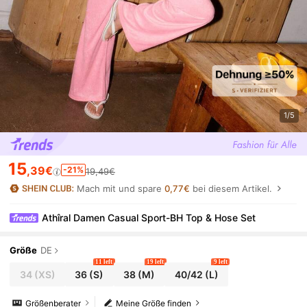
1/5
15
,39€
-21%
19,49€
Mach mit und spare
0,77€
bei diesem Artikel.
Athîral Damen Casual Sport-BH Top & Hose Set
Größe
DE
11 left
19 left
9 left
34
(XS)
36
(S)
38
(M)
40/42
(L)
Größenberater
Meine Größe finden