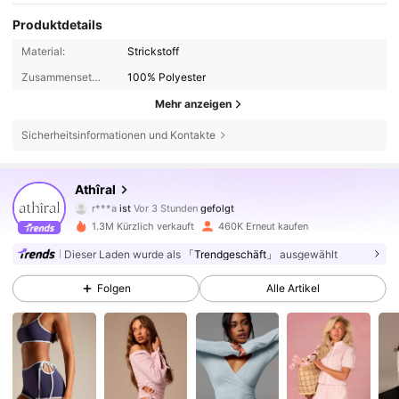
Produktdetails
Material:
Strickstoff
Zusammensetzung:
100% Polyester
Mehr anzeigen
Sicherheitsinformationen und Kontakte
566K Follower
4,78
Athîral
r***a
ist
Vor 3 Stunden
gefolgt
m***s
ist am Durchsuchen
1.3M Kürzlich verkauft
460K Erneut kaufen
566K Follower
4,78
Dieser Laden wurde als
「Trendgeschäft」
ausgewählt
Folgen
Alle Artikel
566K Follower
4,78
566K Follower
4,78