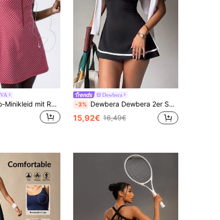
IVA
Dewbera
VARSIVA Retro-Minikleid mit Reißverschluss und Zickzack-Muster, ärmellose Slim Fit Aktivkleidung für Damen
Dewbera Dewbera 2er Set Damen Sportkleid für Frühling/Sommer, Farbblock-Design mit Neckholder, Rückengurt mit Schnalle, ärmellos mit Cut-outs, gestreifter Farbblock-Saum, abnehmbare Innenshorts und Taschen, geeignet für Alltag, Laufen, Yoga, Fitnessstudio, Tennis, Golf
-3%
15,92€
16,49€