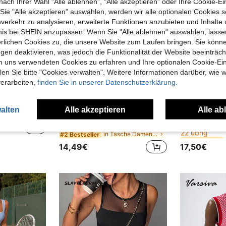
nach Ihrer Wahl "Alle ablehnen", "Alle akzeptieren" oder Ihre Cookie-Ei
e "Alle akzeptieren" auswählen, werden wir alle optionalen Cookies s
nverkehr zu analysieren, erweiterte Funktionen anzubieten und Inhalte
bnis bei SHEIN anzupassen. Wenn Sie "Alle ablehnen" auswählen, lassen
erlichen Cookies zu, die unsere Website zum Laufen bringen. Sie könne
gen deaktivieren, was jedoch die Funktionalität der Website beeinträc
n uns verwendeten Cookies zu erfahren und Ihre optionalen Cookie-Ei
n Sie bitte "Cookies verwalten". Weitere Informationen darüber, wie w
verarbeiten,
finden Sie in unserer Datenschutzerklärung.
alten
Alle akzeptieren
Alle ab
Damen Rundhals-Ärmelloses Plissee-Saum Kontrast-Farbiger Träger Plissee Sport-Kleid Sommer
Dewbera
NcmR
#8 Bestseller
Dewbera Dewbera Damen V-Ausschnitt schwarzes Kleid mit geraffter Taille und Racerback, Shorts, Taschen für Sport & Outdoor-Aktivitäten, sexy Party Club Kurz-Kleider, Sommer Outfits
22 übrig
in Tasche Damen Sportkleider
#2 Bestseller
#8 Bestseller
#8 Bestseller
22 übrig
22 übrig
14,49€
17,50€
#8 Bestseller
22 übrig