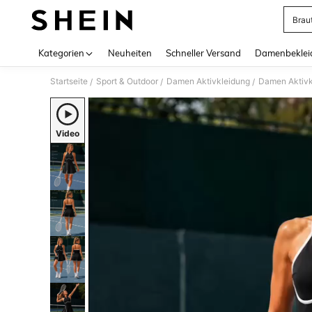
Brau
Use up 
Kategorien
Neuheiten
Schneller Versand
Damenbeklei
Startseite
Sport & Outdoor
Damen Aktivkleidung
Damen Aktivk
/
/
/
Video