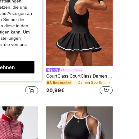
nstellungen
etzen, die uns
 und Anzeigen an
 Sie nur die
n diese in den
htigen kann. Um
nstellungen
ir die von uns
lehnen
yu Live
CourtClass
in Tasche Damen Sportkleider
NcmRyu Damen 1-teiliger modischer Kurzarm-Jumpsuit mit kleinem Stehkragen, Reißverschluss, Anti-Exposure-Sicherheitsshorts und integrierter Tasche, Sportstil
CourtClass CourtClass Damen gestreiftes Plissee-Saum-Fitness-Ärmelloses Sportkleid, Athletikkleid für den täglichen Gebrauch
in Tasche Damen Sportkleider
in Tasche Damen Sportkleider
in Damen Sportkleider
#8 Bestseller
20,99€
in Tasche Damen Sportkleider