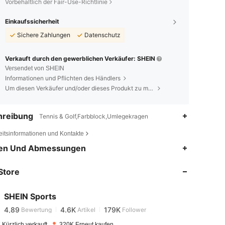
Vorbehaltlich der Fair-Use-Richtlinie
Einkaufssicherheit
Sichere Zahlungen
Datenschutz
Verkauft durch den gewerblichen Verkäufer: SHEIN
Versendet von SHEIN
Informationen und Pflichten des Händlers
Um diesen Verkäufer und/oder dieses Produkt zu melden
hreibung
Tennis & Golf,Farbblock,Umlegekragen
eitsinformationen und Kontakte
en Und Abmessungen
4,89
4.6K
179K
Store
4,89
4.6K
179K
SHEIN Sports
4,89
4.6K
179K
Bewertung
Artikel
Follower
r***7
bezahlt
Vor 1 Tag
Kürzlich verkauft
320K Erneut kaufen