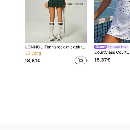
UONNOU Tennisrock mit gekreuztem Rücken und plissiertem Saum, Sportrock mit integrierter Shorts, geeignet für Golf und Fitness
CourtClass
36 übrig
15,37€
18,81€