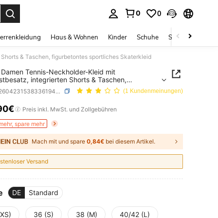
0
0
ess Enter to select.
errenkleidung
Haus & Wohnen
Kinder
Schuhe
Schmuck & Acces
Shorts & Taschen, figurbetontes sportliches Skaterkleid
Damen Tennis-Neckholder-Kleid mit
stbesatz, integrierten Shorts & Taschen,
etontes sportliches Skaterkleid
SKU: st260423153833619480491
(1 Kundenmeinungen)
90€
ICE AND AVAILABILITY
Preis inkl. MwSt. und Zollgebühren
mehr, spare mehr
Mach mit und spare
0,84€
bei diesem Artikel.
stenloser Versand
e
DE
Standard
(XS)
36 (S)
38 (M)
40/42 (L)