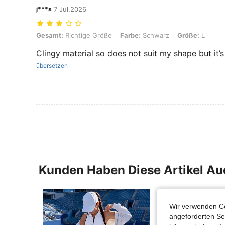
j***s
7 Jul,2026
Gesamt: Richtige Größe, Farbe: Schwarz, Größe: L
Gesamt:
Richtige Größe
Farbe:
Schwarz
Größe:
L
Clingy material so does not suit my shape but it’s
übersetzen
Kunden Haben Diese Artikel A
Wir verwenden Co
angeforderten Ser