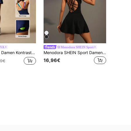
IVA
Menodora SHEIN Sport
rast-Farben Taschen-Gurt Sport Kleid
Menodora SHEIN Sport Damen Rückenfrei Neckholder Sport Kleid, einfarbiges Athletik Kleid
16,96€
49€