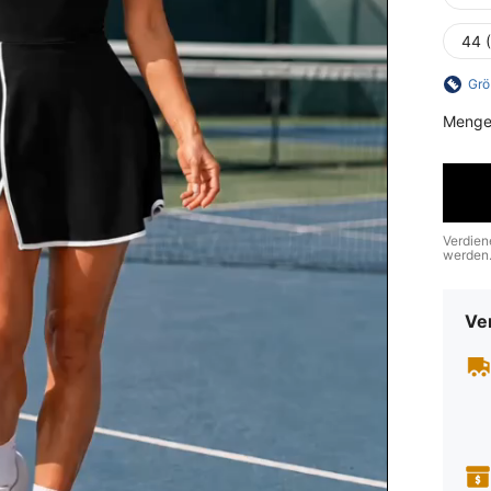
44 
Grö
Menge
Verdien
werden
Ve