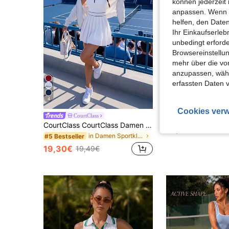
können jederzeit 
anpassen. Wenn Si
helfen, den Date
Ihr Einkaufserle
unbedingt erford
Browsereinstellun
mehr über die vo
anzupassen, wähle
erfassten Daten 
4
4
Cookies verw
CourtClass
CourtClass CourtClass Damen Einfarbiges Ärmelloses Lässig Sport Kleid, modisch für Sommersportkleid
13,86€
in Damen Sportkleider
#5 Bestseller
19,30€
19,49€