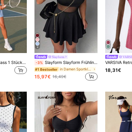
4
Slayform
VARS
CourtClass CourtClass 1 Stück Damen Sportkleid mit Nähten, Anti-Exposition, Farbblock, figurbetont, geeignet für Laufen, Fitness, Workout, Yoga
Slayform Slayform Frühling/Sommer Damen Sportkleid, Schwarz Sexy Front Kontrast Mesh, Großer Rundhalsausschnitt, Rüschensaum, Y-Rücken Träger, Abnehmbare Futtershorts und Taschen, Geeignet für tägliche Lässig, Laufen, Yoga, Fitnessstudio, Tennis, Golf
-3%
in Damen Sportkleider
#1 Bestseller
18,31€
15,97€
16,49€