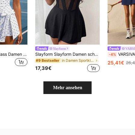
Slayform
VARS
CourtClass CourtClass Damen Vintage Polka Dot ärmelloses Minikleid mit Bindegürtel, schmale Passform, Sommerkleid für den Urlaub
Slayform Slayform Damen schwarzes Sommer sexy Party eng anliegendes Sportkleid, Mesh-Einsätze Spaghettiträger Kreuzrücken, abnehmbare Shorts mit Taschen, Yoga Fitness Tennis
VARSIVA Damen Kont
-4%
in Damen Sportkleider
#9 Bestseller
25,41€
26,
17,39€
Mehr ansehen