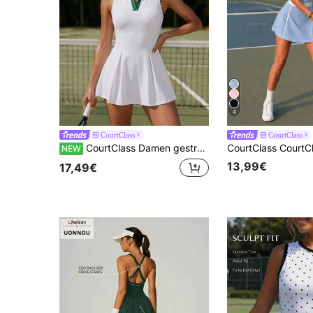
4
CourtClass
CourtClass
CourtClass Damen gestreiftes ärmelloses Sportkleid mit Kragen
NEW
13,99€
17,49€