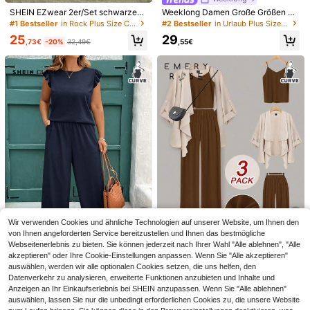
SHEIN EZwear 2er/Set schwarzes
Weeklong Damen Große Größen Fr
ärmelloses Tanktop Rock Große Gr
ühling/Sommer Quadratischer Auss
#1 Bestseller
in Rock Plus Size Co-Ords
#2 Bestseller
in Urlaub Plus Size Co-Ords
ößen
chnitt Rüschensaum Lässig Urlaub
25
29
Set
,73€
-20%
32,49€
,55€
15
6
SHEIN Clasi Damen große Größen E
Elaquor CURVE
inreihige Weste und Hose lässiges 2
37
Elaquor Damen-2-teiliges Set in gr
,12€
-teiliges Set
oßen Größen mit einreihiger Weste
30
,13€
mit Metallblumen und Hose, elegan
tes Sommeroutfit
Wir verwenden Cookies und ähnliche Technologien auf unserer Website, um Ihnen den
von Ihnen angeforderten Service bereitzustellen und Ihnen das bestmögliche
32
7
Webseitenerlebnis zu bieten. Sie können jederzeit nach Ihrer Wahl "Alle ablehnen", "Alle
akzeptieren" oder Ihre Cookie-Einstellungen anpassen. Wenn Sie "Alle akzeptieren"
SHEIN Clasi Frühlings-/Sommer-O
EMERY ROSE Damen-Outfit in Gro
auswählen, werden wir alle optionalen Cookies setzen, die uns helfen, den
utfit Große Größen für Damen, best
ßen Größen, bestehend aus Strickj
20
31
,29€
,67€
Datenverkehr zu analysieren, erweiterte Funktionen anzubieten und Inhalte und
ehend aus Khaki-Hemd mit Puffär
acke aus Webware, Cami Tank Top
Anzeigen an Ihr Einkaufserlebnis bei SHEIN anzupassen. Wenn Sie "Alle ablehnen"
meln und Hose mit elastischem Bun
und weiter Lässig Hose, 3 Stücke S
d und weitem Bein, elegantes Outfit
et
auswählen, lassen Sie nur die unbedingt erforderlichen Cookies zu, die unsere Website
für den Alltag