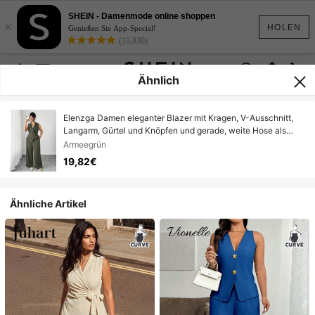
SHEIN - Damenmode online shoppen
×
HOLEN
Genießen Sie App-Special!
(10,830)
Ähnlich
Elenzga Damen eleganter Blazer mit Kragen, V-Ausschnitt,
Langarm, Gürtel und Knöpfen und gerade, weite Hose als
Anzug-Set
Armeegrün
19,82€
Ähnliche Artikel