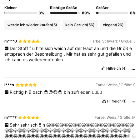
Kleiner
Richtige Größe
Größer
3%
89%
8%
werde ich wieder kaufen
(5)
kein Geruch
(56)
elegant
(26)
m***0
Farbe: Schwarz / Größe: L
Der
Stoff
f
ü
hlte
sich
weich
auf
der
Haut
an
und
die
Gr
öß
e
entsprach
der
Beschreibung
.
Mir
hat
es
sehr
gut
gefallen
und
ich
kann
es
weiterempfehlen
Hilfreich
(4)
i***s
Farbe: Weiss / Größe: S
Richtig
h
ü
bsch
😍😍😍😍
bin
zufrieden
👍🏻👍🏻
Hilfreich
(1)
m***7
Farbe: Weiss / Größe: M
Sehr
sehr
sch
ö
n
🤩🤩🤩🤩🤩🤩🤩🤩🤩🤩🤩🤩🤩🤩🤩🤩🤩🤩🤩🤩
🤩🤩🤩🤩🤩🤩🤩🤩🤩🤩🤩🤩🤩🤩🤩🤩🤩🤩🤩🤩🤩🤩🤩🤩🤩🤩🤩🤩🤩
🤩🤩🤩🤩🤩🤩🤩🤩🤩🤩🤩🤩🤩🤩🤩🤩🤩🤩🤩🤩🤩🤩🤩🤩🤩🤩🤩🤩🤩