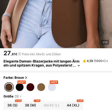
1/15
27
,81€
Preis inkl. MwSt. und Zöllen
Elegante Damen-Blazerjacke mit langen Ärm
4,59
(
1000+
)
eln und spitzem Kragen, aus Polyesterst
off, mit Knopfdetail, regulärer Passform
und Länge, nicht dehnbar, Frühlingsbraun
Farbe: Braun
Größe
DE
6 left
7 left
4 left
36
(S)
38
(M)
40/42
(L)
44
(XL)