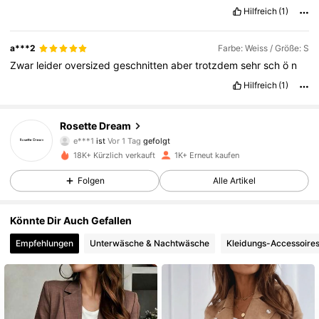
🤩🤩🤩🤩🤩🤩🤩🤩🤩🤩🤩🤩🤩🤩🤩🤩🤩🤩🤩🤩🤩
Hilfreich
(1)
a***2
Farbe: Weiss / Größe: S
Zwar
leider
oversized
geschnitten
aber
trotzdem
sehr
sch
ö
n
Hilfreich
(1)
1.9K Follower
4,59
Rosette Dream
3***3
ist am Durchsuchen
1.9K Follower
4,59
18K+ Kürzlich verkauft
1K+ Erneut kaufen
Folgen
Alle Artikel
1.9K Follower
4,59
Könnte Dir Auch Gefallen
Empfehlungen
Unterwäsche & Nachtwäsche
Kleidungs-Accessoire
1.9K Follower
4,59
1.9K Follower
4,59