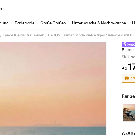
en
and down arrow keys to navigate search Zuletzt gesucht and Suche und Finde. Pr
dung
Bademode
Große Größen
Unterwäsche & Nachtwäsche
H
Lange Kleider für Damen
CAJUNI Damen Mode vielseitiges Midi-Kleid mit Blu
/
/
Blume 
1
Ab
PR
Ko
Farbe
Größ