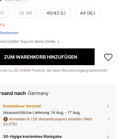
(S)
38 (M)
40/42 (L)
44 (XL)
brig
ßenberater
eine Größe? Sag mir deine Größe
ZUM WARENKORB HINZUFÜGEN
e bis zu
20
SHEIN-Punkte, die beim Bezahlvorgang berechnet
.
rsand nach
Germany
Kostenloser Versand
Voraussichtliche Lieferung:
14 Aug. - 17 Aug.
Anmelden & 12X Versandcoupons erhalten (Wert
32,07€)
30-tägige kostenlose Rückgabe