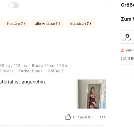
Größ
Zum 
Kostüm (1)
alle Anlässe (1)
klassisch (1)
99K+
s, Brust: 75 cm / 30 in, Taille: 78 cm / 31 in, Hüften: 100 cm / 39 in, Körperform:
58 kg / 128 lbs
Brust:
75 cm / 30 in
Dreieck
Farbe:
Braun
Größe:
S
aterial ist angenehm.
Hilfreich (0)