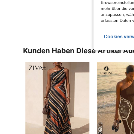
Browsereinstellun
mehr über die vo
Mehr Bewertung
anzupassen, wähle
erfassten Daten 
Cookies verw
Kunden Haben Diese Artikel A