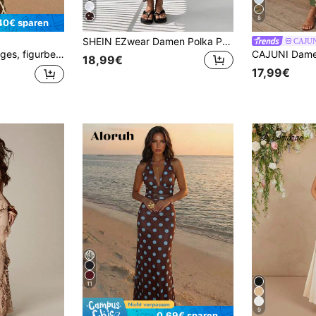
8
40€ sparen
SHEIN EZwear Damen Polka Punkt Muster asymmetrisches Neckholder ärmelloses Kleid
CAJU
esign, großes Blumenmuster, Schwarz, perfekt für einen Sommerurlaub.
18,99€
17,99€
11
9
0,69€ sparen