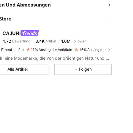
4,72
3.4K
1.6M
en Und Abmessungen
Store
4,72
3.4K
1.6M
CAJUNI
4,72
3.4K
1.6M
Bewertung
Artikel
Follower
l***l
bezahlt
Vor 1 Tag
 Erneut kaufen
11% Anstieg der Verkäufe
16% Anstieg der Follower
4,72
3.4K
1.6M
CAJUNI, eine Modemarke, die von der prächtigen Natur und dem reichen kulturellen Erbe Brasiliens inspiriert wurde.
 Dreieck, Farbe: Braun, Größe: S
Alle Artikel
Folgen
4,72
3.4K
1.6M
4,72
3.4K
1.6M
4,72
3.4K
1.6M
4,72
3.4K
1.6M