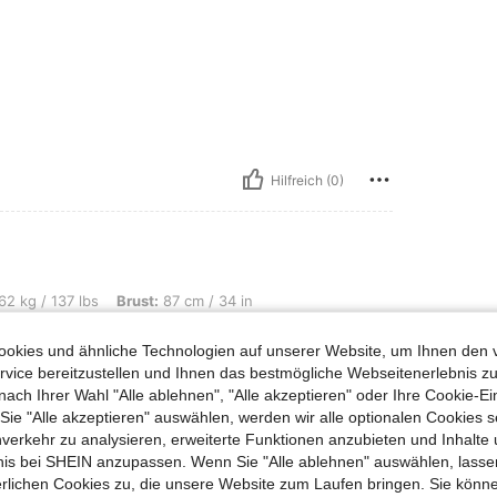
Hilfreich (0)
s, Brust: 87 cm / 34 in, Taille: 72 cm / 28 in, Hüften: 102 cm / 40 in, Körperform:
62 kg / 137 lbs
Brust:
87 cm / 34 in
Sanduhr
Farbe:
Grün
Größe:
L
okies und ähnliche Technologien auf unserer Website, um Ihnen den 
vice bereitzustellen und Ihnen das bestmögliche Webseitenerlebnis zu
nach Ihrer Wahl "Alle ablehnen", "Alle akzeptieren" oder Ihre Cookie-Ei
e "Alle akzeptieren" auswählen, werden wir alle optionalen Cookies s
nverkehr zu analysieren, erweiterte Funktionen anzubieten und Inhalte
bnis bei SHEIN anzupassen. Wenn Sie "Alle ablehnen" auswählen, lassen
erlichen Cookies zu, die unsere Website zum Laufen bringen. Sie könne
Hilfreich (2)