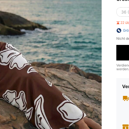
36 
22 ü
Grö
Nicht d
Verdien
werden
Ve