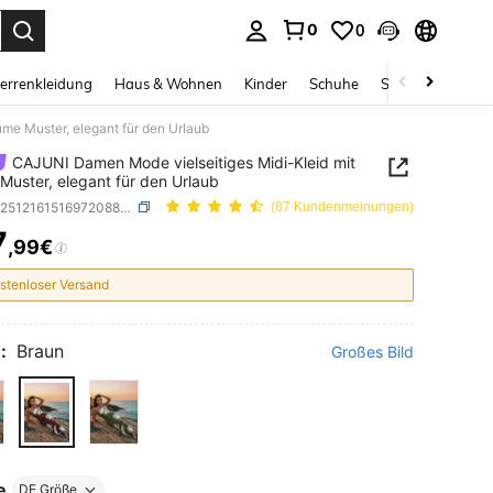
0
0
ess Enter to select.
errenkleidung
Haus & Wohnen
Kinder
Schuhe
Schmuck & Acces
me Muster, elegant für den Urlaub
CAJUNI Damen Mode vielseitiges Midi-Kleid mit
Muster, elegant für den Urlaub
SKU: sz251216151697208863051
(87 Kundenmeinungen)
7
,99€
ICE AND AVAILABILITY
stenloser Versand
:
Braun
Großes Bild
e
DE Größe