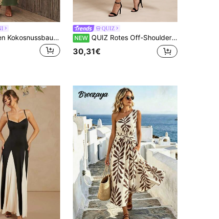
NI
QUIZ
CAJUNI Damen Kokosnussbaum-Muster Ein-Schulter-Metall-Blumendekor Lässig Party Langkleid
QUIZ Rotes Off-Shoulder Midaxi-Kleid mit geraffter Taille, plissierten Schultern und drapiertem Schal-Detail, figurbetontes elegantes langes Kleid für Damen, Hochzeitsgastkleid, Partykleid, formelles Eventkleid, Wochenendkleid, rotes Kleid, Kleider für Frauen
NEW
30,31€