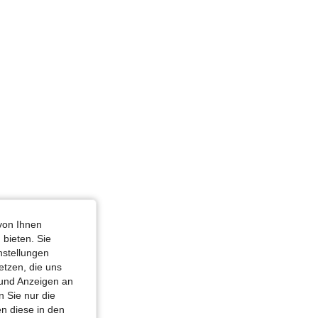
4,72
3.4K
1.6M
4,72
3.4K
1.6M
 Sanduhr, Farbe: Grün, Größe: L
von Ihnen
 bieten. Sie
nstellungen
etzen, die uns
 und Anzeigen an
 Sie nur die
n diese in den