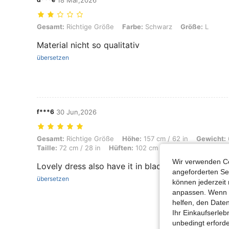
18 Mar,2026
Gesamt: Richtige Größe, Farbe: Schwarz, Größe: L
Gesamt:
Richtige Größe
Farbe:
Schwarz
Größe:
L
Material nicht so qualitativ
übersetzen
f***6
30 Jun,2026
Gesamt: Richtige Größe, Höhe: 157 cm / 62 in, Gewicht: 62 kg / 137 lb
Gesamt:
Richtige Größe
Höhe:
157 cm / 62 in
Gewicht:
Taille:
72 cm / 28 in
Hüften:
102 cm / 40 in
Körperform:
Wir verwenden Co
Lovely dress also have it in black and brown
angeforderten Ser
übersetzen
können jederzeit 
anpassen. Wenn Si
helfen, den Date
Ihr Einkaufserle
unbedingt erford