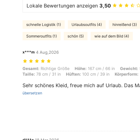
Lokale Bewertungen anzeigen
3,50
schnelle Logistik (1)
Urlaubsoutfits (4)
hinreißend (3)
Sommeroutfits (1)
schön (5)
wie auf dem Bild (4)
x***m
4 Aug,2026
Gesamt: Richtige Größe, Höhe: 167 cm / 66 in, Gewicht: 58 kg / 128 lb
Gesamt:
Richtige Größe
Höhe:
167 cm / 66 in
Gewicht:
Taille:
78 cm / 31 in
Hüften:
100 cm / 39 in
Körperform:
Sehr schönes Kleid, freue mich auf Urlaub. Das M
übersetzen
d***e