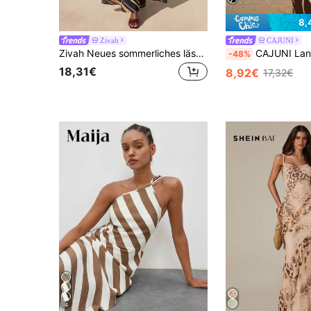
8,
Zivah
CAJUNI
Zivah Neues sommerliches lässiges Damen-Maxikleid für Pendler und Urlaub mit Allover-buntem Streifenmuster, One-shoulder und Plissee. Geeignet für Alltag, Pendeln, Musikfestivals, Ausgehen, Partys, Urlaub, Feiertage, Reisen, Brunch-Outfits, Flughafen-Outfits, Boho-A
CAJUNI Langes, figurbetontes Strickkleid mit elegantem Einschulter-D
-48%
18,31€
8,92€
17,32€
4