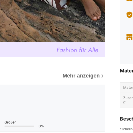
Mater
Mehr anzeigen
Materi
Zusa
g:
Besc
Größer
0%
Sicherh