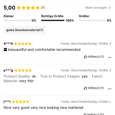
5,00
(7)
Mehr anzeigen
Kleiner
Richtige Größe
Größer
0%
100%
0%
gutes Gewebematerial
(1)
4***4
Farbe: Verschiedenfarbig / Größe: S
besuautiful
and
comfortable
recommended
Hilfreich
(1)
p***g
Farbe: Verschiedenfarbig / Größe: S
Product Quality:
ok
True to Product Images:
yes
Fabric
Material:
very
thin
Hilfreich
(1)
j***i
Farbe: Verschiedenfarbig / Größe: L
Nice
very
good
very
nice
looking
nice
mattered
Hilfreich
(0)