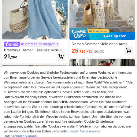
8
0,41€ sparen
Damen Sommer Kleid ohne Ärmel m
#Sommerlich elegant
it Muster und Patchwork, ausgestell
25
Breezaya Damen Lässiges Midi-Kle
,72€
-1%
26,13€
tes Kleid im Boho-Stil mit Quasten,
id mit Taille-Bindung und Taschen,
21
Urlaubskleid, geeignet für Urlaub, L
,28€
geeignet für den Arbeitsweg, den Al
ässig und Alltag, elegant
ltag, Urlaub, Dates, Nachmittagste
e, Frühling/Sommer Blaues Sommer
kleid Damen Urlaubskleid Damen L
Wir verwenden Cookies und ähnliche Technologien auf unserer Website, um Ihnen den
ässiges Sommerkleid Kurzarm Som
von Ihnen angeforderten Service bereitzustellen und Ihnen das bestmögliche
merkleid Griechenland Urlaubsoutfi
Webseitenerlebnis zu bieten. Sie können jederzeit nach Ihrer Wahl "Alle ablehnen", "Alle
t Damen Blaues Strandkleid Damen
akzeptieren" oder Ihre Cookie-Einstellungen anpassen. Wenn Sie "Alle akzeptieren"
Leinenkleid Wickelkleid für Damen
auswählen, werden wir alle optionalen Cookies setzen, die uns helfen, den
Yacht-Kleid Zanzea Kleid für Dame
n Damen Sommerkleid Urlaubsoutfi
Datenverkehr zu analysieren, erweiterte Funktionen anzubieten und Inhalte und
t für Damen Damen Sommeroutfit D
Anzeigen an Ihr Einkaufserlebnis bei SHEIN anzupassen. Wenn Sie "Alle ablehnen"
amen Lässige Kleider Damen Urlau
auswählen, lassen Sie nur die unbedingt erforderlichen Cookies zu, die unsere Website
bskleid
zum Laufen bringen. Sie können diese in den Browsereinstellungen deaktivieren, was
jedoch die Funktionalität der Website beeinträchtigen kann. Um mehr über die von uns
verwendeten Cookies zu erfahren und Ihre optionalen Cookie-Einstellungen
anzupassen, wählen Sie bitte "Cookies verwalten". Weitere Informationen darüber, wie
wir die von uns erfassten Daten verarbeiten,
finden Sie in unserer
Datenschutzerklärung.