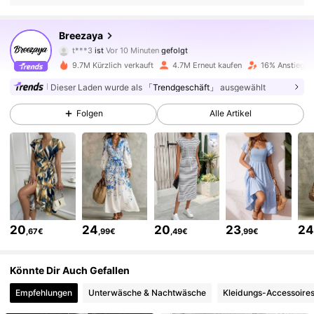
616K Follower
4,78
Breezaya
t***3
ist
Vor 10 Minuten
gefolgt
m***1
ist am Durchsuchen
9.7M Kürzlich verkauft
4.7M Erneut kaufen
16% Anstieg d
616K Follower
4,78
Dieser Laden wurde als
「Trendgeschäft」
ausgewählt
616K Follower
4,78
Folgen
Alle Artikel
616K Follower
4,78
616K Follower
4,78
20
24
20
23
2
,67€
,99€
,49€
,99€
616K Follower
4,78
Könnte Dir Auch Gefallen
Empfehlungen
Unterwäsche & Nachtwäsche
Kleidungs-Accessoire
616K Follower
4,78