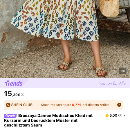
1/6
15
,39€
Mach mit und spare
0,77€
bei diesem Artikel.
Breezaya Damen Modisches Kleid mit
5,00
(
7
)
Kurzarm und bedrucktem Muster mit
geschlitztem Saum