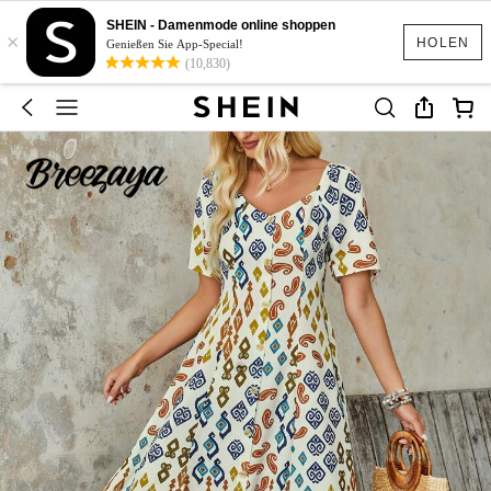
SHEIN - Damenmode online shoppen
×
HOLEN
Genießen Sie App-Special!
(10,830)