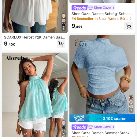
Siren Gaze
Siren Gaze Damen Schräg-Schulte
r Spitze Patchwork Satin Bluse
#4 Bestseller
in Braun Weiche Büroblusen
9
,89€
5
SCARLUX Herbst Y2K Damen Basic
Weiß verstellbare Spaghettiträger C
9
,40€
ami Top, Schulanfang, tägliche Stre
etwear Outfits, Sommer
9
2,10€ sparen
Siren Gaze
Siren Gaze Damen Sommer Stehkr
24