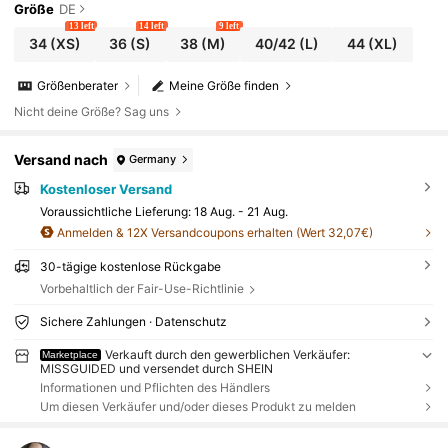
Größe
DE
13 left
14 left
9 left
34
(XS)
36
(S)
38
(M)
40/42
(L)
44
(XL)
Größenberater
Meine Größe finden
Nicht deine Größe? Sag uns
Versand nach
Germany
Kostenloser Versand
Voraussichtliche Lieferung:
18 Aug. - 21 Aug.
Anmelden & 12X Versandcoupons erhalten (Wert 32,07€)
30-tägige kostenlose Rückgabe
Vorbehaltlich der Fair-Use-Richtlinie
Sichere Zahlungen · Datenschutz
Verkauft durch den gewerblichen Verkäufer:
Marketplace
MISSGUIDED und versendet durch SHEIN
Informationen und Pflichten des Händlers
Um diesen Verkäufer und/oder dieses Produkt zu melden