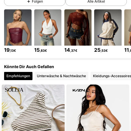
Folgen
Alle Artikel
3M Follower
4,83
3M Follower
4,83
19
15
14
25
11
,13€
,83€
,37€
,53€
,
3M Follower
4,83
Könnte Dir Auch Gefallen
Empfehlungen
Unterwäsche & Nachtwäsche
Kleidungs-Accessoire
3M Follower
4,83
3M Follower
4,83
3M Follower
4,83