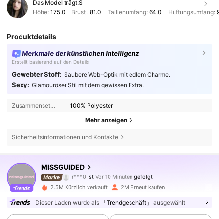
Das Model trägt:
S
Höhe:
175.0
Brust :
81.0
Taillenumfang:
64.0
Hüftungsumfang:
Produktdetails
Merkmale der künstlichen Intelligenz
Erstellt basierend auf den Details
Gewebter Stoff:
Saubere Web-Optik mit edlem Charme.
Sexy:
Glamouröser Stil mit dem gewissen Extra.
Zusammensetzung:
100% Polyester
Mehr anzeigen
Sicherheitsinformationen und Kontakte
3M Follower
4,83
MISSGUIDED
s***g
ist am Durchsuchen
3M Follower
4,83
2.5M Kürzlich verkauft
2M Erneut kaufen
Dieser Laden wurde als
「Trendgeschäft」
ausgewählt
3M Follower
4,83