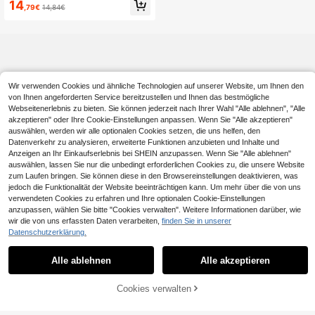
14
,79€
14,84€
big
Wir verwenden Cookies und ähnliche Technologien auf unserer Website, um Ihnen den
von Ihnen angeforderten Service bereitzustellen und Ihnen das bestmögliche
Webseitenerlebnis zu bieten. Sie können jederzeit nach Ihrer Wahl "Alle ablehnen", "Alle
akzeptieren" oder Ihre Cookie-Einstellungen anpassen. Wenn Sie "Alle akzeptieren"
auswählen, werden wir alle optionalen Cookies setzen, die uns helfen, den
Datenverkehr zu analysieren, erweiterte Funktionen anzubieten und Inhalte und
Anzeigen an Ihr Einkaufserlebnis bei SHEIN anzupassen. Wenn Sie "Alle ablehnen"
auswählen, lassen Sie nur die unbedingt erforderlichen Cookies zu, die unsere Website
zum Laufen bringen. Sie können diese in den Browsereinstellungen deaktivieren, was
jedoch die Funktionalität der Website beeinträchtigen kann. Um mehr über die von uns
verwendeten Cookies zu erfahren und Ihre optionalen Cookie-Einstellungen
anzupassen, wählen Sie bitte "Cookies verwalten". Weitere Informationen darüber, wie
wir die von uns erfassten Daten verarbeiten,
finden Sie in unserer
Datenschutzerklärung.
Alle ablehnen
Alle akzeptieren
Cookies verwalten
ZUM WARENKORB HINZUFÜGEN