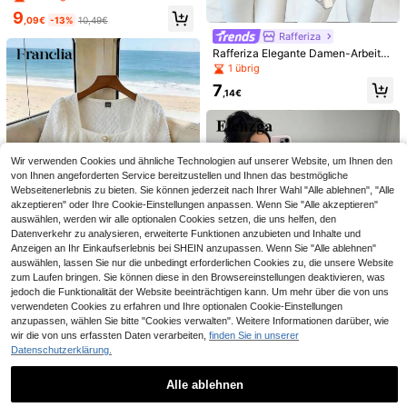
nd Zitronendruck, Sommerbluse
9
,09€
-13%
10,49€
Rafferiza
9
Rafferiza Elegante Damen-Arbeitsb
Franclia Lässiges Damen Top mit P
luse für den Sommer in zartem Ros
1 übrig
4
olka Dot Muster
12
a, figurbetonierter Kurzarm-Blazer-
,05€
7
Top mit Metall-Rosenknopf, lässige
,14€
Franclia Damen elegantes Jacquar
Bluse für Hochzeitsgäste, Party un
d-Rüschen-Saum Knopfleiste Hem
13
d Urlaub
,99€
d, Sommer
Wir verwenden Cookies und ähnliche Technologien auf unserer Website, um Ihnen den
von Ihnen angeforderten Service bereitzustellen und Ihnen das bestmögliche
Webseitenerlebnis zu bieten. Sie können jederzeit nach Ihrer Wahl "Alle ablehnen", "Alle
akzeptieren" oder Ihre Cookie-Einstellungen anpassen. Wenn Sie "Alle akzeptieren"
auswählen, werden wir alle optionalen Cookies setzen, die uns helfen, den
Datenverkehr zu analysieren, erweiterte Funktionen anzubieten und Inhalte und
Anzeigen an Ihr Einkaufserlebnis bei SHEIN anzupassen. Wenn Sie "Alle ablehnen"
auswählen, lassen Sie nur die unbedingt erforderlichen Cookies zu, die unsere Website
zum Laufen bringen. Sie können diese in den Browsereinstellungen deaktivieren, was
jedoch die Funktionalität der Website beeinträchtigen kann. Um mehr über die von uns
verwendeten Cookies zu erfahren und Ihre optionalen Cookie-Einstellungen
Franclia Elegante und lässige Dam
en Bluse aus strukturiertem weiße
anzupassen, wählen Sie bitte "Cookies verwalten". Weitere Informationen darüber, wie
8 übrig
m Stoff mit Quadratausschnitt und
wir die von uns erfassten Daten verarbeiten,
finden Sie in unserer
9
Puffärmeln mit Perlknöpfen, perfekt
,09€
Datenschutzerklärung.
für Sommer, elegante Partys, Stran
dmode, Hochzeitsempfänge, Urlau
SHEIN EZwear Urlaubs-Lässig Flor
Elenzga
b und Freizeitmode. Weiße Bluse mi
Alle ablehnen
8
al Stickerei Tunnelzug Taille Hosen
13
t Quadratausschnitt, Puffärmel Blus
Elenzga Damen Frühling/Sommer F
,36€
träger