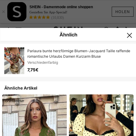
SHEIN - Damenmode online shoppen
×
HOLEN
Genießen Sie App-Special!
(10,830)
Ähnlich
Pariaura bunte herzförmige Blumen-Jacquard Taille raffende
romantische Urlaubs Damen Kurzarm Bluse
Verschiedenfarbig
7,75€
Ähnliche Artikel