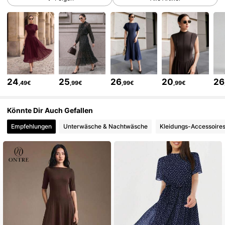
1.6M Follower
4,79
1.6M Follower
4,79
1.6M Follower
4,79
24
25
26
20
26
,49€
,99€
,99€
,99€
Könnte Dir Auch Gefallen
1.6M Follower
4,79
Empfehlungen
Unterwäsche & Nachtwäsche
Kleidungs-Accessoire
1.6M Follower
4,79
1.6M Follower
4,79
1.6M Follower
4,79