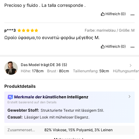
Precioso
y
fluido
.
La
talla
corresponde
.
Hilfreich
(0)
p***3
Farbe: marineblau / Größe: M
Ωραίο
ύφασμα,το
συνιστώ
φοράω
μέγεθος
Μ.
Hilfreich
(0)
Das Model trägt:
DE 36 (S)
Höhe:
178cm
Brust :
80cm
Taillenumfang:
59cm
Hüftungsumfa
Produktdetails
Merkmale der künstlichen Intelligenz
Erstellt basierend auf den Details
Gewebter Stoff:
Strukturierte Textur mit lässigem Stil.
Casual:
Lässiger Look mit müheloser Eleganz.
Zusammensetzung:
82% Viskose, 15% Polyamid, 3% Leinen