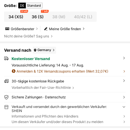
sign Gürtel Dekor Seitentaschen Boho Strandurla
Größe
:
DE
Standard
ub Outfit Country Musik Festival Western Stil Läs
8 left
7 left
sig Chic Dezent Vintage Hochwertig Kreuzfahrt T
34
(XS)
36
(S)
38
(M)
40/42
(L)
ragen Minimalistisch Luxuriöses Gefühl Essenzie
lles Outfit Mode Business-Casual Urban Kleid Ho
chwertig Flughafen Outfit Vielseitig Saisonales Kl
Größenberater
Meine Größe finden
eid Resort Kollektion Midi Kleid
Nicht deine Größe? Sag uns
Versand nach
Germany
Kostenloser Versand
Voraussichtliche Lieferung:
14 Aug. - 17 Aug.
Anmelden & 12X Versandcoupons erhalten (Wert 32,07€)
30-tägige kostenlose Rückgabe
Vorbehaltlich der Fair-Use-Richtlinie
Sichere Zahlungen · Datenschutz
Verkauft und versendet durch den gewerblichen Verkäufer:
SHEIN
Informationen und Pflichten des Händlers
Um diesen Verkäufer und/oder dieses Produkt zu melden