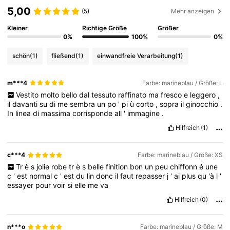
5,00
(5)
Mehr anzeigen
Kleiner
Richtige Größe
Größer
0%
100%
0%
schön
(1)
fließend
(1)
einwandfreie Verarbeitung
(1)
m***4
Farbe: marineblau / Größe: L
Vestito
molto
bello
dal
tessuto
raffinato
ma
fresco
e
leggero
,
il
davanti
su
di
me
sembra
un
po
'
pi
ù
corto
,
sopra
il
ginocchio
.
In
linea
di
massima
corrisponde
all
'
immagine
.
Hilfreich
(1)
c***4
Farbe: marineblau / Größe: XS
Tr
è
s
jolie
robe
tr
è
s
belle
finition
bon
un
peu
chiffonn
é
une
c
'
est
normal
c
'
est
du
lin
donc
il
faut
repasser
j
'
ai
plus
qu
'à
l
'
essayer
pour
voir
si
elle
me
va
Hilfreich
(0)
n***o
Farbe: marineblau / Größe: M