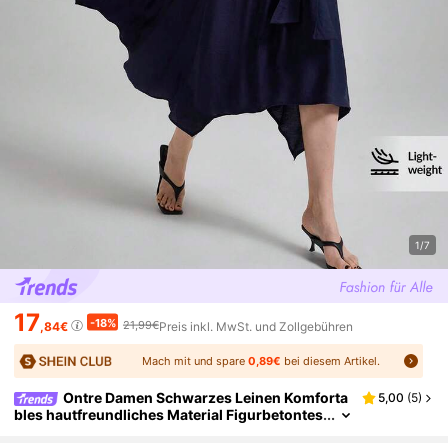
1/7
17
-18%
21,99€
,84€
Preis inkl. MwSt. und Zollgebühren
Mach mit und spare
0,89€
bei diesem Artikel.
Ontre Damen Schwarzes Leinen Komforta
5,00
(
5
)
bles hautfreundliches Material Figurbetontes
rundhalsausschnitt ärmelloses H-Linie Patch
work asymmetrischer Saum Mehrschichtiges De