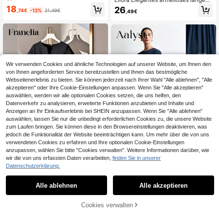
geraffter Taille, elastisch und elega
besticktes Kleid für Damen
18
26
nt lang
,74€
-12%
21,49€
,49€
Wir verwenden Cookies und ähnliche Technologien auf unserer Website, um Ihnen den
von Ihnen angeforderten Service bereitzustellen und Ihnen das bestmögliche
Webseitenerlebnis zu bieten. Sie können jederzeit nach Ihrer Wahl "Alle ablehnen", "Alle
akzeptieren" oder Ihre Cookie-Einstellungen anpassen. Wenn Sie "Alle akzeptieren"
auswählen, werden wir alle optionalen Cookies setzen, die uns helfen, den
Datenverkehr zu analysieren, erweiterte Funktionen anzubieten und Inhalte und
Anzeigen an Ihr Einkaufserlebnis bei SHEIN anzupassen. Wenn Sie "Alle ablehnen"
auswählen, lassen Sie nur die unbedingt erforderlichen Cookies zu, die unsere Website
zum Laufen bringen. Sie können diese in den Browsereinstellungen deaktivieren, was
jedoch die Funktionalität der Website beeinträchtigen kann. Um mehr über die von uns
verwendeten Cookies zu erfahren und Ihre optionalen Cookie-Einstellungen
anzupassen, wählen Sie bitte "Cookies verwalten". Weitere Informationen darüber, wie
4
5
wir die von uns erfassten Daten verarbeiten,
finden Sie in unserer
Datenschutzerklärung.
Franclia Damen elegantes Pendler
Aalyst
Midi-Kleid Einfarbig mit abgerundet
22
Aalyst Damen Lässig Lockeres Ger
,49€
em Ausschnitt
Alle ablehnen
Alle akzeptieren
afftes Taschenkleid Mit Flügelärmel
26
,49€
n, Elegant Und Romantisch Für Som
merausflüge, Dates, Ostern, Muttert
ZUM WARENKORB
Cookies verwalten
JETZT EINKAUFEN
ag, Grün
HINZUFÜGEN