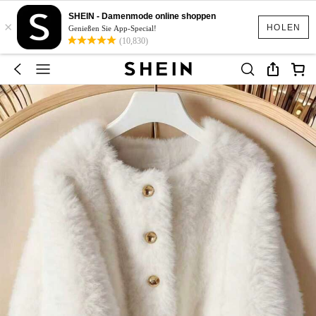
SHEIN - Damenmode online shoppen
×
HOLEN
Genießen Sie App-Special!
(10,830)