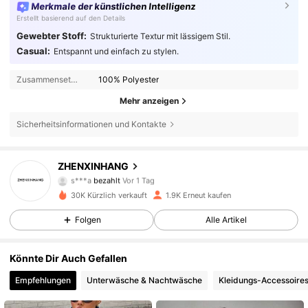
Merkmale der künstlichen Intelligenz
Erstellt basierend auf den Details
Gewebter Stoff:
Strukturierte Textur mit lässigem Stil.
Casual:
Entspannt und einfach zu stylen.
Zusammensetzung:
100% Polyester
Mehr anzeigen
Sicherheitsinformationen und Kontakte
2K Follower
4,76
ZHENXINHANG
s***a
bezahlt
Vor 1 Tag
3***9
ist
Vor 22 Stunden
gefolgt
30K Kürzlich verkauft
1.9K Erneut kaufen
2K Follower
4,76
Folgen
Alle Artikel
2K Follower
4,76
Könnte Dir Auch Gefallen
2K Follower
4,76
Empfehlungen
Unterwäsche & Nachtwäsche
Kleidungs-Accessoire
2K Follower
4,76