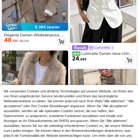
0,38€ sparen
Elegante Damen-Wildlederjacke, L
48
angarm, Reverskragen, Taschen, R
,74€
49,12€
eißverschluss, Damen-Oberbekleid
Lumivelle
ung, modisch retro, High Street Her
bst
Lumivelle Damen neue chinesi
NEW
24
sche Stil Froschknopf Taillenzug är
,49€
mellose Jacke, Freizeitkleidung, Pe
ndlerkleidung, Lehrer Berufsoutfit
Wir verwenden Cookies und ähnliche Technologien auf unserer Website, um Ihnen den
von Ihnen angeforderten Service bereitzustellen und Ihnen das bestmögliche
Webseitenerlebnis zu bieten. Sie können jederzeit nach Ihrer Wahl "Alle ablehnen", "Alle
akzeptieren" oder Ihre Cookie-Einstellungen anpassen. Wenn Sie "Alle akzeptieren"
auswählen, werden wir alle optionalen Cookies setzen, die uns helfen, den
Datenverkehr zu analysieren, erweiterte Funktionen anzubieten und Inhalte und
Anzeigen an Ihr Einkaufserlebnis bei SHEIN anzupassen. Wenn Sie "Alle ablehnen"
auswählen, lassen Sie nur die unbedingt erforderlichen Cookies zu, die unsere Website
zum Laufen bringen. Sie können diese in den Browsereinstellungen deaktivieren, was
jedoch die Funktionalität der Website beeinträchtigen kann. Um mehr über die von uns