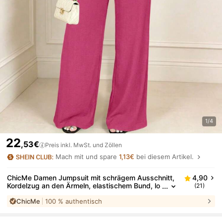
1/4
22
,53€
Preis inkl. MwSt. und Zöllen
Mach mit und spare
1,13€
bei diesem Artikel.
ChicMe Damen Jumpsuit mit schrägem Ausschnitt,
4,90
Kordelzug an den Ärmeln, elastischem Bund, lo
(21)
ckerem weitem Bein, lässig elegant, geeignet f
ChicMe
100 % authentisch
ür Alltag, Büro, Party, Sommer