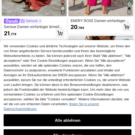
5
10
EMERY ROSE Damen einfarbiger Ku
Serisse
rzarm Utility-Taschen Lässig Jump
20
Serisse Damen einfarbiger ärmellos
,78€
suit
er lässiger Urlaubs-Jumpsuit
21
,77€
Wir verwenden Cookies und ähnliche Technologien auf unserer Website, um Ihnen den
von Ihnen angeforderten Service bereitzustellen und Ihnen das bestmögliche
Webseitenerlebnis zu bieten. Sie können jederzeit nach Ihrer Wahl "Alle ablehnen", "Alle
akzeptieren" oder Ihre Cookie-Einstellungen anpassen. Wenn Sie "Alle akzeptieren"
auswählen, werden wir alle optionalen Cookies setzen, die uns helfen, den
Datenverkehr zu analysieren, erweiterte Funktionen anzubieten und Inhalte und
Anzeigen an Ihr Einkaufserlebnis bei SHEIN anzupassen. Wenn Sie "Alle ablehnen"
auswählen, lassen Sie nur die unbedingt erforderlichen Cookies zu, die unsere Website
zum Laufen bringen. Sie können diese in den Browsereinstellungen deaktivieren, was
jedoch die Funktionalität der Website beeinträchtigen kann. Um mehr über die von uns
verwendeten Cookies zu erfahren und Ihre optionalen Cookie-Einstellungen
anzupassen, wählen Sie bitte "Cookies verwalten". Weitere Informationen darüber, wie
wir die von uns erfassten Daten verarbeiten,
finden Sie in unserer
Datenschutzerklärung.
31
Alle ablehnen
SHEIN Frenchy Damen-Romper mit
Textur, Knopfdekor und elastischem
18
Easowa
,31€
18,49€
Bund, einfacher lässiger Sommer-J