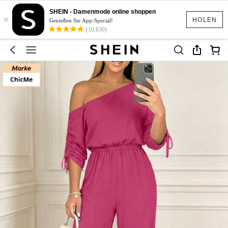
SHEIN - Damenmode online shoppen
×
HOLEN
Genießen Sie App-Special!
(10,830)