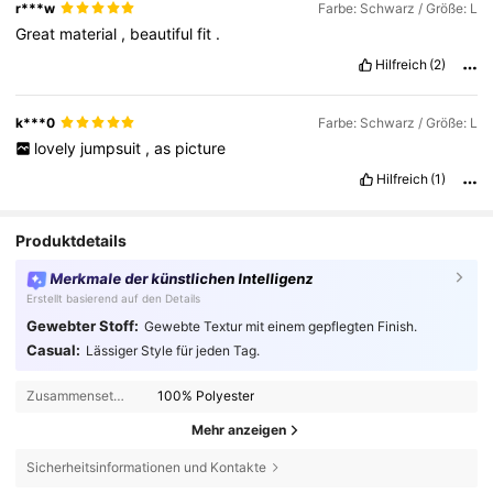
r***w
Farbe: Schwarz / Größe: L
Great
material
,
beautiful
fit
.
Hilfreich
(2)
k***0
Farbe: Schwarz / Größe: L
lovely
jumpsuit
,
as
picture
Hilfreich
(1)
Produktdetails
Merkmale der künstlichen Intelligenz
Erstellt basierend auf den Details
Gewebter Stoff:
Gewebte Textur mit einem gepflegten Finish.
Casual:
Lässiger Style für jeden Tag.
Zusammensetzung:
100% Polyester
Mehr anzeigen
Sicherheitsinformationen und Kontakte