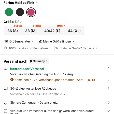
Farbe: Heißes Pink
Größe
DE
16 left
16 left
16 left
36
(S)
38
(M)
40/42
(L)
44
(XL)
Größenberater
Meine Größe finden
100%
fand es größengetreu
Nicht deine Größe? Sag uns
Versand nach
Germany
Kostenloser Versand
Voraussichtliche Lieferung:
14 Aug. - 17 Aug.
Anmelden & 12X Versandcoupons erhalten (Wert 32,07€)
30-tägige kostenlose Rückgabe
Vorbehaltlich der Fair-Use-Richtlinie
Sichere Zahlungen · Datenschutz
Verkauft und versendet durch den gewerblichen Verkäufer: