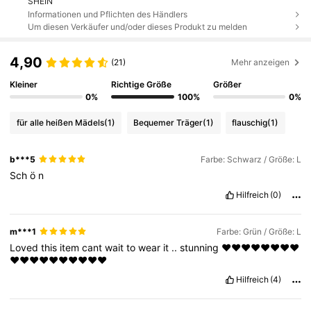
SHEIN
Informationen und Pflichten des Händlers
Um diesen Verkäufer und/oder dieses Produkt zu melden
4,90
(21)
Mehr anzeigen
Kleiner
Richtige Größe
Größer
0%
100%
0%
für alle heißen Mädels
(1)
Bequemer Träger
(1)
flauschig
(1)
b***5
Farbe: Schwarz / Größe: L
Sch
ö
n
Hilfreich
(0)
m***1
Farbe: Grün / Größe: L
Loved
this
item
cant
wait
to
wear
it
..
stunning
❤️❤️❤️❤️❤️❤️❤️❤️
❤️❤️❤️❤️❤️❤️❤️❤️❤️❤️
Hilfreich
(4)