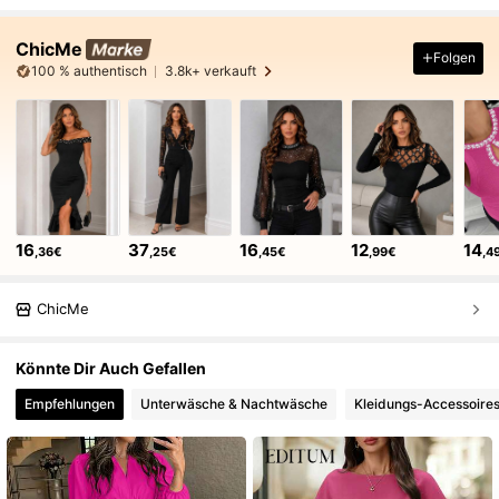
ChicMe
Folgen
100 % authentisch
3.8k+ verkauft
16
37
16
12
14
,36€
,25€
,45€
,99€
,4
ChicMe
Könnte Dir Auch Gefallen
Empfehlungen
Unterwäsche & Nachtwäsche
Kleidungs-Accessoire