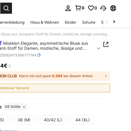
0
0
ess Enter to select.
errenkleidung
Haus & Wohnen
Kinder
Schuhe
Schmuck & Acces
Modelyn Elegante, asymmetrische Bluse aus Jacquard-Stoff für Damen, modische, lässige und elegante Herbstkleidung für Damen. Herbstoberteile, Damenhemden, Damenkorsett-Oberteile, modische Hemden mit Taillenbesatz für den Arbeits- und Schulanfang, Party-, Geburtstags- und Abendhemden, Herbstpullover für Damen, Halloweenkostüme und kleidähnliche Korsett-Oberteile, perfekt für Mütter.
Modelyn Elegante, asymmetrische Bluse aus
rd-Stoff für Damen, modische, lässige und
te Herbstkleidung für Damen. Herbstoberteile,
z25062473384777744
hemden, Damenkorsett-Oberteile, modische
 mit Taillenbesatz für den Arbeits- und
54€
ICE AND AVAILABILITY
nfang, Party-, Geburtstags- und Abendhemden,
pullover für Damen, Halloweenkostüme und
hnliche Korsett-Oberteile, perfekt für Mütter.
Mach mit und spare
0,58€
bei diesem Artikel.
stenloser Versand
e
DE Größe
(S)
38 (M)
40/42 (L)
44 (XL)