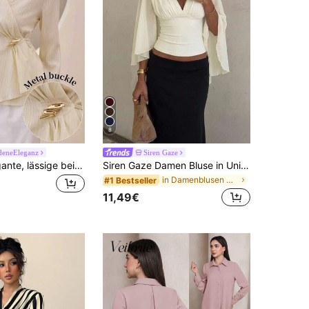
8
deneEleganz
Siren Gaze
Graceveil Elegante, lässige beige Kragen Plissee Bindegürtel Metallknopf Langarm Bluse für Frauen
Siren Gaze Damen Bluse in Unifarbe mit tiefem V-Ausschnitt, plissiert, lässig, vielseitig, für den täglichen Gebrauch
in Damenblusen & Hemden
#1 Bestseller
11,49€