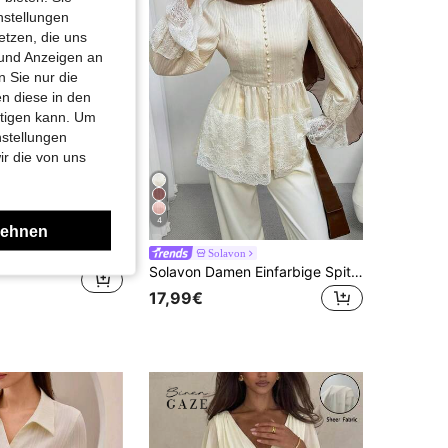
nstellungen
etzen, die uns
 und Anzeigen an
 Sie nur die
n diese in den
htigen kann. Um
nstellungen
ir die von uns
4
lehnen
Damen weiße Langarm-Bluse mit taillierter Taille und Schal, elegant für Pendeln und Ausflüge, Frühling/Sommer
Solavon
Solavon Damen Einfarbige Spitze Patchwork Plissee Casual Vielseitige Bluse für den täglichen Gebrauch
17,99€