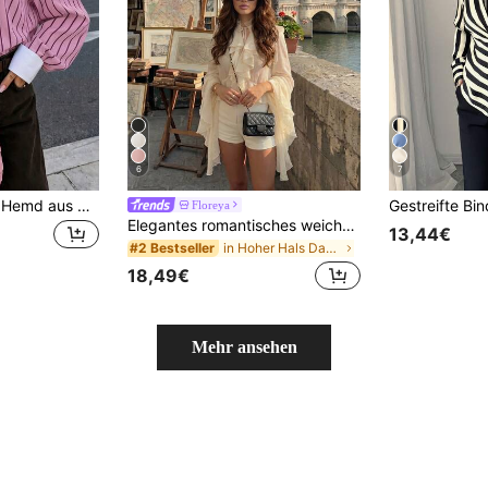
6
7
Damen gestreiftes Hemd aus gewebtem Stoff mit Kontrast-Kragen, geeignet für den täglichen Büroalltag im Frühling und Sommer, Pink
Floreya
Elegantes romantisches weiches Damen-Top mit hohem Kragen und Rüschen, schick & elegant für Alltag, Date und Urlaub im Herbst
13,44€
in Hoher Hals Damen Oberteile, Blusen & T-Shirts
#2 Bestseller
18,49€
Mehr ansehen