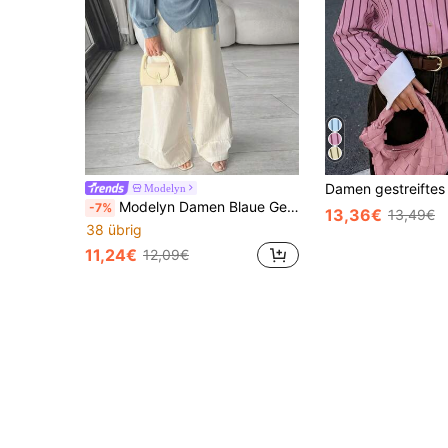
Modelyn
Modelyn Damen Blaue Gewebe Langarm Taillierte Knopfleiste Elegante Lässig Bluse, Frühling/Sommer
-7%
13,36€
13,49€
38 übrig
11,24€
12,09€