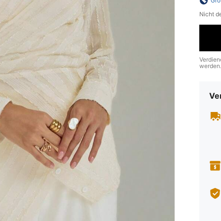
Grö
Nicht d
Verdien
werden
Ve