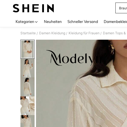
Brau
Use up 
Kategorien
Neuheiten
Schneller Versand
Damenbeklei
Startseite
Damen Kleidung
Kleidung für Frauen
Damen Tops & B
/
/
/