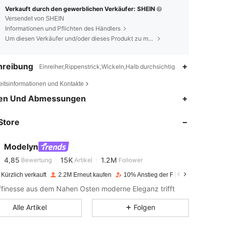
Verkauft durch den gewerblichen Verkäufer: SHEIN
Versendet von SHEIN
Informationen und Pflichten des Händlers
Um diesen Verkäufer und/oder dieses Produkt zu melden
hreibung
Einreiher,Rippenstrick,Wickeln,Halb durchsichtig
eitsinformationen und Kontakte
en Und Abmessungen
4,85
15K
1.2M
Store
4,85
15K
1.2M
Modelyn
4,85
15K
1.2M
Bewertung
Artikel
Follower
n***h
bezahlt
Vor 1 Tag
Kürzlich verkauft
2.2M Erneut kaufen
10% Anstieg der Follower
finesse aus dem Nahen Osten moderne Eleganz trifft
4,85
15K
1.2M
Alle Artikel
Folgen
4,85
15K
1.2M