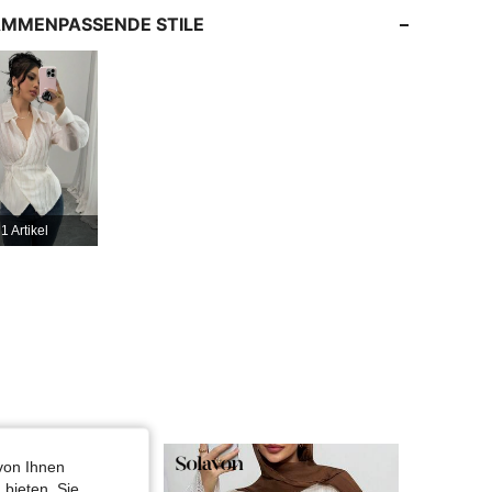
MMENPASSENDE STILE
4,85
15K
1.2M
4,85
15K
1.2M
4,85
15K
1.2M
1 Artikel
4,85
15K
1.2M
4,85
15K
1.2M
von Ihnen
 bieten. Sie