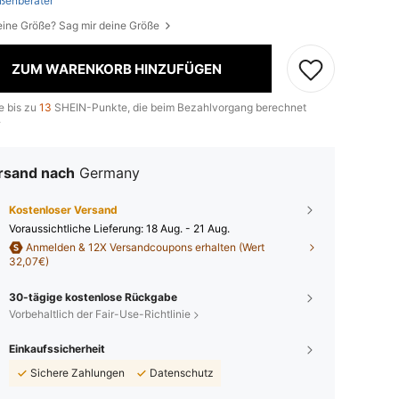
ßenberater
eine Größe? Sag mir deine Größe
ZUM WARENKORB HINZUFÜGEN
e bis zu
13
SHEIN-Punkte, die beim Bezahlvorgang berechnet
.
rsand nach
Germany
Kostenloser Versand
Voraussichtliche Lieferung:
18 Aug. - 21 Aug.
Anmelden & 12X Versandcoupons erhalten (Wert
32,07€)
30-tägige kostenlose Rückgabe
Vorbehaltlich der Fair-Use-Richtlinie
Einkaufssicherheit
Sichere Zahlungen
Datenschutz