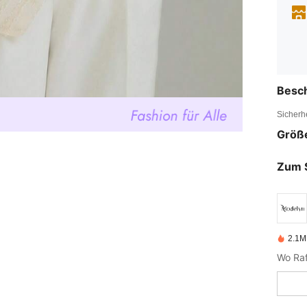
Besc
Sicherh
Größ
Zum 
2.1M 
Wo Raf