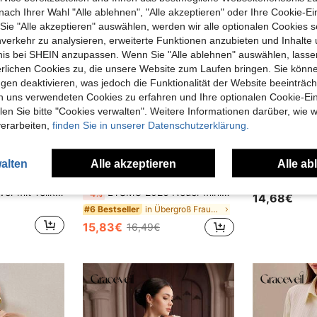
nach Ihrer Wahl "Alle ablehnen", "Alle akzeptieren" oder Ihre Cookie-Ei
e "Alle akzeptieren" auswählen, werden wir alle optionalen Cookies s
nverkehr zu analysieren, erweiterte Funktionen anzubieten und Inhalte
bnis bei SHEIN anzupassen. Wenn Sie "Alle ablehnen" auswählen, lassen
erlichen Cookies zu, die unsere Website zum Laufen bringen. Sie könne
gen deaktivieren, was jedoch die Funktionalität der Website beeinträc
n uns verwendeten Cookies zu erfahren und Ihre optionalen Cookie-Ei
n Sie bitte "Cookies verwalten". Weitere Informationen darüber, wie w
verarbeiten,
finden Sie in unserer Datenschutzerklärung.
7
4
0,66€ sparen
alten
Alle akzeptieren
Alle ab
e
LYSMO
DAZY Damen Pullover mit Teilkrempelleiste und Seitenbindung, lässiges elegantes Langarmoberteil
LYSMO 2026 Neuer minimalistischer Frühling/Sommer Damen lässig gestreifter beiger Muster locker sitzende Schleife-Vorderseite rückenfreie Bluse, geeignet für Arbeit, Pendeln und täglichen Gebrauch, Frühling/Herbst Damen Top und Hemd, gestreiftes Schleife-Taille Bluse
-4%
14,68€
in Übergroß Frauen Blusen
#6 Bestseller
15,83€
16,49€