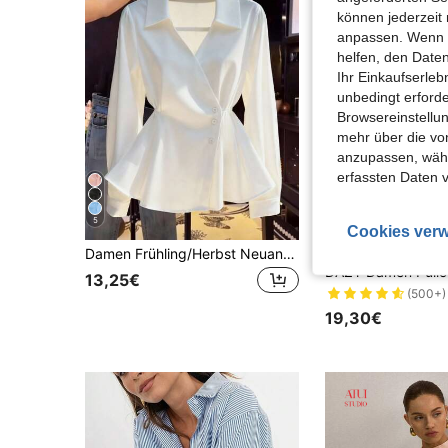
können jederzeit 
anpassen. Wenn Si
helfen, den Date
Ihr Einkaufserle
unbedingt erford
Browsereinstellun
mehr über die vo
anzupassen, wähle
erfassten Daten 
5
6
Cookies verw
Damen Frühling/Herbst Neuankömmling einfarbige französische V-Ausschnitt Schleife Taille Casual Langarm Bluse Weiß
#Arbeitsoberteil
13,25€
(500+)
19,30€