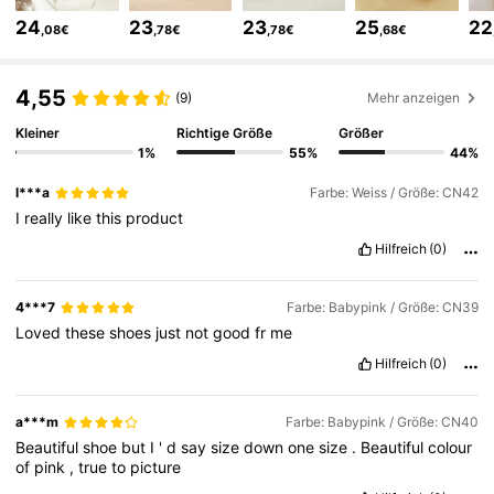
194K Follower
4,85
24
23
23
25
22
,08€
,78€
,78€
,68€
194K Follower
4,85
4,55
(9)
Mehr anzeigen
Kleiner
Richtige Größe
Größer
1%
55%
44%
194K Follower
4,85
l***a
Farbe: Weiss / Größe: CN42
I
really
like
this
product
194K Follower
4,85
Hilfreich
(0)
194K Follower
4,85
4***7
Farbe: Babypink / Größe: CN39
Loved
these
shoes
just
not
good
fr
me
Hilfreich
(0)
194K Follower
4,85
a***m
Farbe: Babypink / Größe: CN40
Beautiful
shoe
but
I
'
d
say
size
down
one
size
.
Beautiful
colour
of
pink
,
true
to
picture