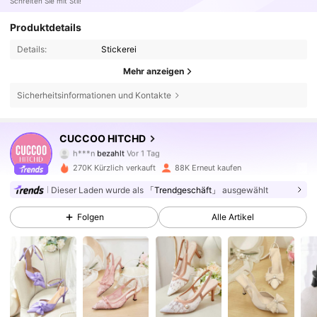
Schreiten Sie mit Stil!
Produktdetails
Details:
Stickerei
Mehr anzeigen
194K Follower
4,85
Sicherheitsinformationen und Kontakte
194K Follower
4,85
CUCCOO HITCHD
h***n
bezahlt
Vor 1 Tag
t***2
ist
Vor 10 Stunden
gefolgt
270K Kürzlich verkauft
88K Erneut kaufen
194K Follower
4,85
Dieser Laden wurde als
「Trendgeschäft」
ausgewählt
Folgen
Alle Artikel
194K Follower
4,85
194K Follower
4,85