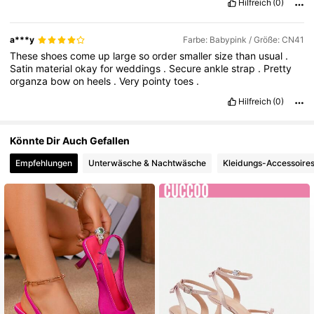
Hilfreich
(0)
a***y
Farbe: Babypink / Größe: CN41
These
shoes
come
up
large
so
order
smaller
size
than
usual
.
Satin
material
okay
for
weddings
.
Secure
ankle
strap
.
Pretty
organza
bow
on
heels
.
Very
pointy
toes
.
Hilfreich
(0)
Könnte Dir Auch Gefallen
Empfehlungen
Unterwäsche & Nachtwäsche
Kleidungs-Accessoire