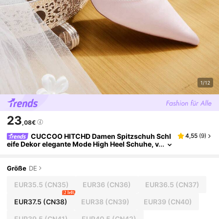
1/12
23
,08€
CUCCOO HITCHD Damen Spitzschuh Schl
4,55
(
9
)
eife Dekor elegante Mode High Heel Schuhe, v
ielseitig für den täglichen Gebrauch
Größe
DE
EUR35.5
(CN35)
EUR36
(CN36)
EUR36.5
(CN37)
2 left
EUR37.5
(CN38)
EUR38
(CN39)
EUR39
(CN40)
EUR39.5
(CN41)
EUR40.5
(CN42)