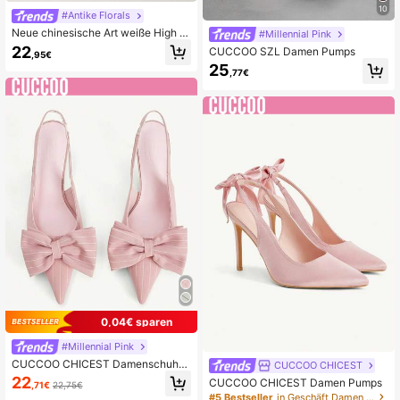
10
#Antike Florals
Neue chinesische Art weiße High H
#Millennial Pink
eel Mules, Spitzenschuh mit Sticker
22
CUCCOO SZL Damen Pumps
,95€
ei Konvertierbare Sandalen für Dam
25
en, Sommerschuhe
,77€
0,04€ sparen
#Millennial Pink
CUCCOO CHICEST Damenschuhe
CUCCOO CHICEST
Frühling Neu Schleife Spitz Stiletto
22
CUCCOO CHICEST Damen Pumps
,71€
22,75€
6,5cm Damen High Heels Süß Rosa
#5 Bestseller
in Geschäft Damen Pumps