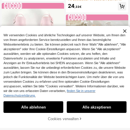
Gestreift Stoff Alltag Pendler Dame
n High Heels Leuchtende Schuhe
24
,33€
Wir verwenden Cookies und ähnliche Technologien auf unserer Website, um Ihnen den
von Ihnen angeforderten Service bereitzustellen und Ihnen das bestmögliche
Webseitenerlebnis zu bieten. Sie können jederzeit nach Ihrer Wahl "Alle ablehnen", "Alle
akzeptieren" oder Ihre Cookie-Einstellungen anpassen. Wenn Sie "Alle akzeptieren"
auswählen, werden wir alle optionalen Cookies setzen, die uns helfen, den
Datenverkehr zu analysieren, erweiterte Funktionen anzubieten und Inhalte und
Anzeigen an Ihr Einkaufserlebnis bei SHEIN anzupassen. Wenn Sie "Alle ablehnen"
auswählen, lassen Sie nur die unbedingt erforderlichen Cookies zu, die unsere Website
zum Laufen bringen. Sie können diese in den Browsereinstellungen deaktivieren, was
jedoch die Funktionalität der Website beeinträchtigen kann. Um mehr über die von uns
verwendeten Cookies zu erfahren und Ihre optionalen Cookie-Einstellungen
8
anzupassen, wählen Sie bitte "Cookies verwalten". Weitere Informationen darüber, wie
#Millennial Pink
wir die von uns erfassten Daten verarbeiten,
finden Sie in unserer
0,56€ sparen
CUCCOO CHICEST Damenschuhe
Datenschutzerklärung.
Frühling und Sommer Neu Spitze R
23
CUCCOO HITCHD
,94€
osa Lackleder Origami Dekorativer
Alle ablehnen
Alle akzeptieren
CUCCOO HITCHD Damenschuhe f
Riemen Kitten Heel und Nachmittag
ür alle Jahreszeiten, neues Design
stee Tragen Elegante Datenschuhe
23
,62€
-2%
24,18€
mit Schleife hinten, spitzer Zehenb
Hochzeitsschuhe Frühlingschuhe B
Cookies verwalten
ZUM WARENKORB HINZUFÜGEN
ereich, dünner Absatz, hoher Absat
rautschuhe
z, sexy, elegant, temperamentvoll,
modisch, quadratische Seide, Dame