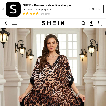
SHEIN - Damenmode online shoppen
×
HOLEN
Genießen Sie App-Special!
(10,830)