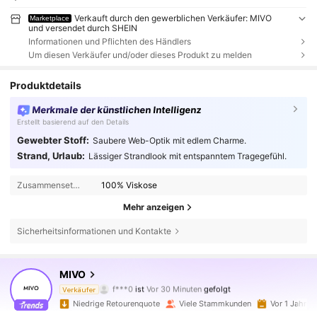
Verkauft durch den gewerblichen Verkäufer: MIVO
Marketplace
und versendet durch SHEIN
Informationen und Pflichten des Händlers
Um diesen Verkäufer und/oder dieses Produkt zu melden
Produktdetails
Merkmale der künstlichen Intelligenz
Erstellt basierend auf den Details
Gewebter Stoff:
Saubere Web-Optik mit edlem Charme.
Strand, Urlaub:
Lässiger Strandlook mit entspanntem Tragegefühl.
Zusammensetzung:
100% Viskose
Mehr anzeigen
Sicherheitsinformationen und Kontakte
6.6K Follower
4,86
MIVO
f***0
ist
Vor 30 Minuten
gefolgt
a***4
ist am Durchsuchen
Verkäufer
6.6K Follower
4,86
Niedrige Retourenquote
Viele Stammkunden
Vor 1 Jahr g