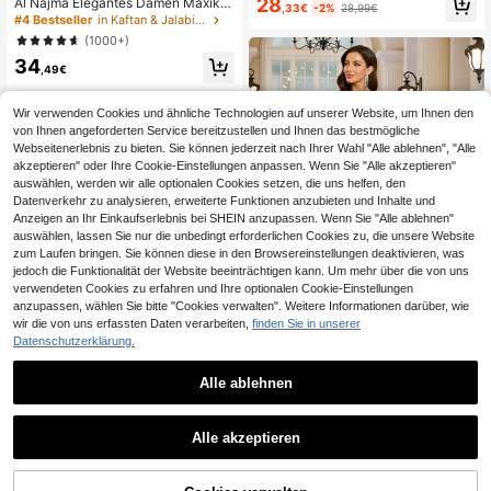
28
Al Najma Elegantes Damen Maxikle
,33€
-2%
28,99€
Frauen, arabische Kleider
id mit Ditsy Blumenmuster und Mes
#4 Bestseller
in Kaftan & Jalabiya
h Panel, türkisch und arabisch tradit
(1000+)
ioneller Stil, Kaftan & Jalabiya, dez
34
ent
,49€
Wir verwenden Cookies und ähnliche Technologien auf unserer Website, um Ihnen den
von Ihnen angeforderten Service bereitzustellen und Ihnen das bestmögliche
Webseitenerlebnis zu bieten. Sie können jederzeit nach Ihrer Wahl "Alle ablehnen", "Alle
akzeptieren" oder Ihre Cookie-Einstellungen anpassen. Wenn Sie "Alle akzeptieren"
auswählen, werden wir alle optionalen Cookies setzen, die uns helfen, den
Datenverkehr zu analysieren, erweiterte Funktionen anzubieten und Inhalte und
Anzeigen an Ihr Einkaufserlebnis bei SHEIN anzupassen. Wenn Sie "Alle ablehnen"
auswählen, lassen Sie nur die unbedingt erforderlichen Cookies zu, die unsere Website
zum Laufen bringen. Sie können diese in den Browsereinstellungen deaktivieren, was
jedoch die Funktionalität der Website beeinträchtigen kann. Um mehr über die von uns
verwendeten Cookies zu erfahren und Ihre optionalen Cookie-Einstellungen
anzupassen, wählen Sie bitte "Cookies verwalten". Weitere Informationen darüber, wie
wir die von uns erfassten Daten verarbeiten,
finden Sie in unserer
Datenschutzerklärung.
#Boho Traumkleid
Alle ablehnen
Damen Vintage Muster Kaftan Maxi
7
Kleid, locker Sommer Urlaub Party
22 übrig
Feiertag Große Größen Kleid elegan
Damen Lässiges Elegantes Einfarbi
37
t
,02€
Alle akzeptieren
ges Muslimisches Langes Gewand
32
,55€
Kleid, Slim Fit Gewand Geeignet Für
Alle Jahreszeiten Und Urlaub Herbs
t