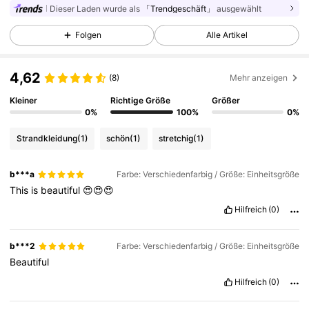
Dieser Laden wurde als
「Trendgeschäft」
ausgewählt
6.6K Follower
4,86
Folgen
Alle Artikel
4,62
6.6K Follower
4,86
(8)
Mehr anzeigen
Kleiner
Richtige Größe
Größer
0%
100%
0%
6.6K Follower
4,86
Strandkleidung
(1)
schön
(1)
stretchig
(1)
6.6K Follower
4,86
b***a
Farbe: Verschiedenfarbig / Größe: Einheitsgröße
This
is
beautiful
😍😍😍
Hilfreich
(0)
6.6K Follower
4,86
b***2
Farbe: Verschiedenfarbig / Größe: Einheitsgröße
6.6K Follower
Beautiful
4,86
Hilfreich
(0)
6.6K Follower
4,86