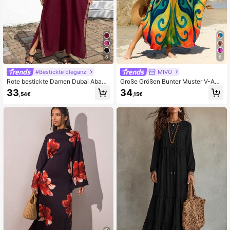
6
6
#Bestickte Eleganz
MIVO
Rote bestickte Damen Dubai Abaya
Große Größen Bunter Muster V-Aus
Kurzarm Freizeitkleider elegant Her
schnitt Fledermausärmel Boho-Stil
33
34
,54€
,15€
bst
Kaftan Maxi-Kleid, locker fließend
Strand-Cover-Up Herbst