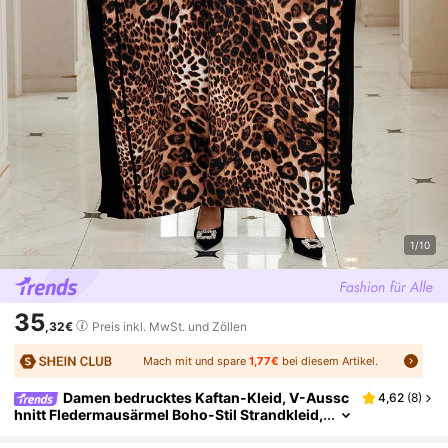
1/10
35
,32€
Preis inkl. MwSt. und Zöllen
Mach mit und spare
1,77€
bei diesem Artikel.
Damen bedrucktes Kaftan-Kleid, V-Aussc
4,62
(
8
)
hnitt Fledermausärmel Boho-Stil Strandkleid,
lockerer Schnitt Loungewear, Große Größen l
anges Kleid, Café Abendkleid, Urlaubskleid