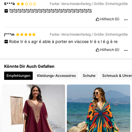
6***b
Farbe: Verschiedenfarbig / Größe: Einheitsgröße
‏🥰🥰🥰🥰🥰🥰🥰🥰🥰🥰🥰🥰🥰🥰🥰🥰🥰🥰🥰🥰
Hilfreich
(0)
6.6K Follower
4,86
j***m
Farbe: Verschiedenfarbig / Größe: Einheitsgröße
6.6K Follower
4,86
Robe
tr
è
s
agr
é
able
à
porter
en
viscose
tr
è
s
l
é
g
è
re
Hilfreich
(0)
Könnte Dir Auch Gefallen
Empfehlungen
Kleidungs-Accessoires
Schuhe
Schmuck & Uhre