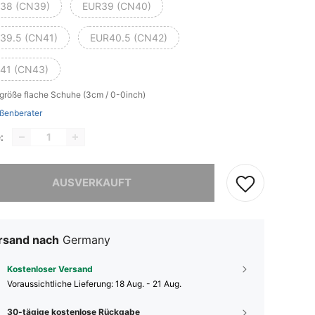
38 (CN39)
EUR39 (CN40)
39.5 (CN41)
EUR40.5 (CN42)
41 (CN43)
lgröße
flache Schuhe (3cm / 0-0inch)
ßenberater
:
ieses Produkt ist ausverkauft.
AUSVERKAUFT
rsand nach
Germany
Kostenloser Versand
Voraussichtliche Lieferung:
18 Aug. - 21 Aug.
30-tägige kostenlose Rückgabe