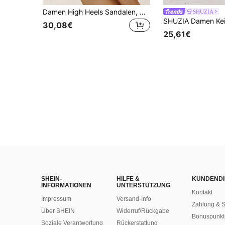
Damen High Heels Sandalen, Wickel-Schnürung mit glitzernden Schmetterling Verzierungen, offene Spitze quadratische Zehenform Damen High Heels für Hochzeiten oder andere Partywear, funkelnde High Heels Sandalen, Damen Sandalen, Damen High Heels, High Heels, Schuhe Damen, Schuhe, Sandalen, Sandalen für Damen, Sandalen Damen, Schuhe für Damen, High Heels für Damen, Burgund High Heels, Frühling Sommer Outfits
SHUZIA
30,08€
25,61€
SHEIN-
HILFE &
KUNDENDI
INFORMATIONEN
UNTERSTÜTZUNG
Kontakt
Impressum
Versand-Info
Zahlung & S
Über SHEIN
Widerruf/Rückgabe
Bonuspunkt
Soziale Verantwortung
Rückerstattung