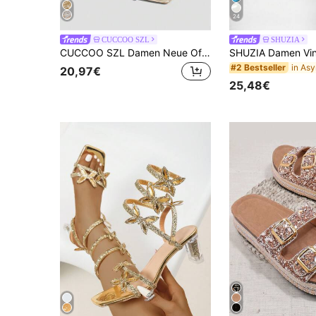
24
CUCCOO SZL
SHUZIA
CUCCOO SZL Damen Neue Offene Zehen Mode Quadratische Zehen Mit Sexy Temperament Gold Vielseitig Stiletto Europäischer Und Amerikanischer Stil Hochhackige Sandalen
#2 Bestseller
20,97€
25,48€