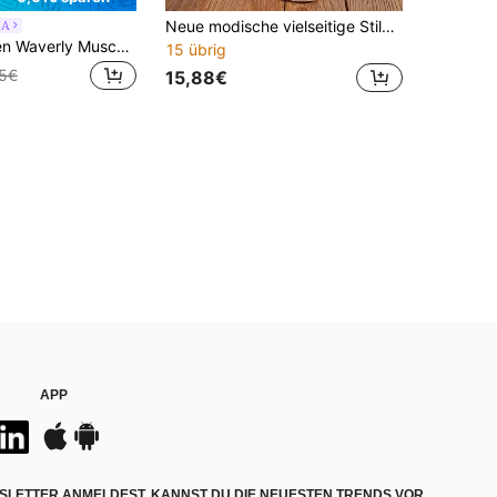
Neue modische vielseitige Stiletto-Absatz-Sandalen für Partytime
IA
SHUZIA Damen Waverly Muschel Kitten Heel Mule Sandalen
15 übrig
05€
15,88€
APP
SLETTER ANMELDEST, KANNST DU DIE NEUESTEN TRENDS VOR