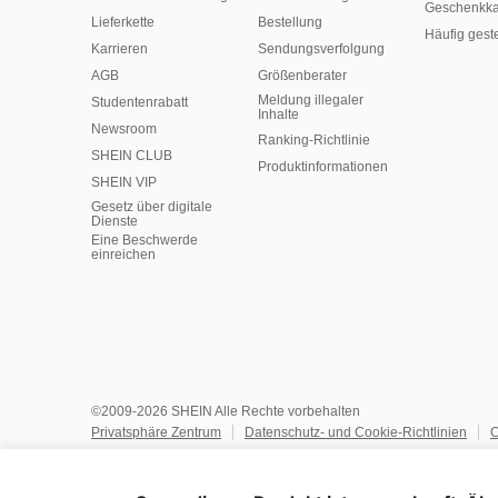
Geschenkka
Lieferkette
Bestellung
Häufig gest
Karrieren
Sendungsverfolgung
AGB
Größenberater
Meldung illegaler
Studentenrabatt
Inhalte
Newsroom
Ranking-Richtlinie
SHEIN CLUB
​Produktinformationen
SHEIN VIP
Gesetz über digitale
Dienste
Eine Beschwerde
einreichen
©2009-2026 SHEIN Alle Rechte vorbehalten
Privatsphäre Zentrum
Datenschutz- und Cookie-Richtlinien
C
Allgemeine Geschäftsbedingungen
KI-Richtlinie
Geistiges E
Datenschutzrichtlinien
Empfehlungssystem und personalisierte 