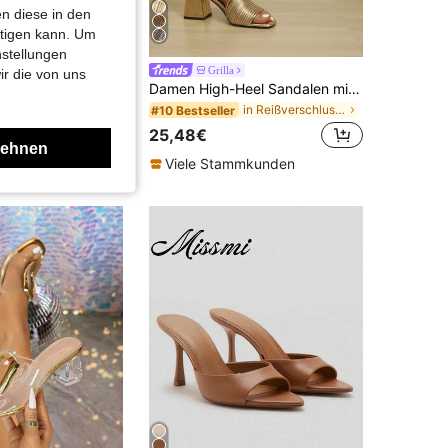
n diese in den
htigen kann. Um
nstellungen
Damen Mode Sandaletten mit hohem Absatz und dicker Sohle, Riemchen Peep Zehen mit Schnalle und klobigem Absatz
Grilla
ir die von uns
Damen High-Heel Sandalen mit geflochtenem Riemen, Sommersandalen, Blockabsätze
in Reißverschluss hinten Frauen Sandalen
#10 Bestseller
25,48€
lehnen
Viele Stammkunden