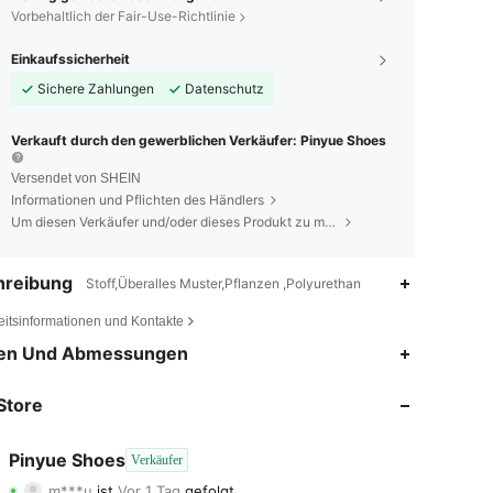
Vorbehaltlich der Fair-Use-Richtlinie
Einkaufssicherheit
Sichere Zahlungen
Datenschutz
Verkauft durch den gewerblichen Verkäufer: Pinyue Shoes
Versendet von SHEIN
Informationen und Pflichten des Händlers
Um diesen Verkäufer und/oder dieses Produkt zu melden
hreibung
Stoff,Überalles Muster,Pflanzen ,Polyurethan
eitsinformationen und Kontakte
4,50
6
13
en Und Abmessungen
4,50
6
13
Store
4,50
6
13
Pinyue Shoes
Verkäufer
m***u
ist
Vor 1 Tag
gefolgt
4,50
6
13
Bewertung
Artikel
Follower