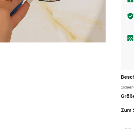
Besc
Sicherh
Größ
Zum 