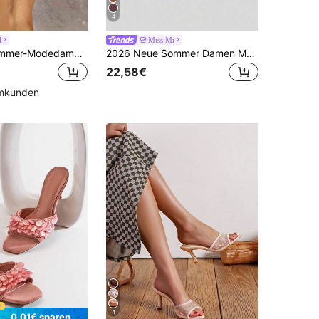
4
l
Miss Mi
Frühlings-/Sommer-Modedamen-Sandalen mit goldfarbenen Knöpfen, transparentem Quadratzeh und dickem Absatz, bequemes Hohlabsatz-Design, geeignet für Partys, Treffen und Outdoor-Aktivitäten
2026 Neue Sommer Damen Mule Schuhe, spitze Zehenpartie High Heel Slip-On Sandalen, modische Riemen Outdoor Hausschuhe, Stiletto Absätze
22,58€
mmkunden
4
0,01€ sparen