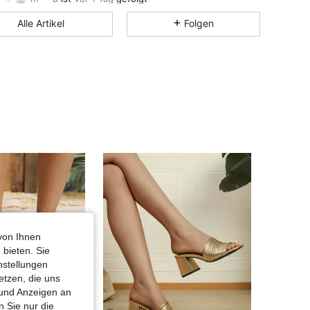
Alle Artikel
Folgen
4,50
6
13
4,50
6
13
4,50
6
13
4,50
6
13
4,50
6
13
von Ihnen
 bieten. Sie
nstellungen
etzen, die uns
 und Anzeigen an
 Sie nur die