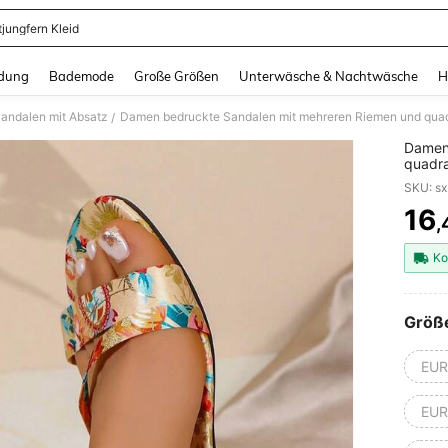
tjungfern Kleid
and down arrow keys to navigate search Zuletzt gesucht and Suche und Finde. Pr
dung
Bademode
Große Größen
Unterwäsche & Nachtwäsche
H
andalen mit Absatz
/
Damen
quadra
Zehenr
SKU: s
atmung
Einkau
16
,
PR
Trage
Ko
Größ
EUR
EUR