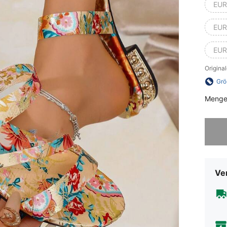
EUR
EUR
EUR
Origina
Grö
Menge
Sorry, d
Ve