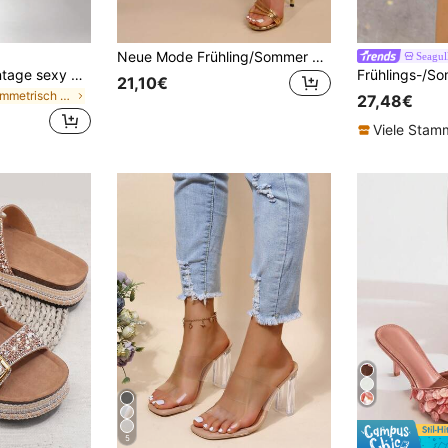
Neue Mode Frühling/Sommer Weiße Schnür-High-Heel-Sandalen für Frauen
Seagul
SHUZIA Damen Vintage sexy Stöckelschuhe mit Edelstein-Dekor für den Alltag, elegant für den Strand, PU Gold High Heels Sandalen
21,10€
in Asymmetrisch Frauen Sandalen
27,48€
Viele Sta
5