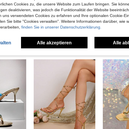
erlichen Cookies zu, die unsere Website zum Laufen bringen. Sie könne
gen deaktivieren, was jedoch die Funktionalität der Website beeinträc
10
47€ sparen
n uns verwendeten Cookies zu erfahren und Ihre optionalen Cookie-Ei
Damen Sandaletten mit goldfarbener Plateausohle und hohem Absatz, modische Sandaletten mit offenem Zehenbereich und Knöchelriemen
n Sie bitte "Cookies verwalten". Weitere Informationen darüber, wie w
 Nachtclub Party Soziätin High-End Bankett Stiletto High Heel Party Urlaub glamouröse sexy Abendkleid Schuhe, elegante Damen Sandalen, Damen High Heels
in Glamourös Frauen Sandalen
#8 Bestseller
verarbeiten,
finden Sie in unserer Datenschutzerklärung.
22,60€
22,88€
alten
Alle akzeptieren
Alle ab