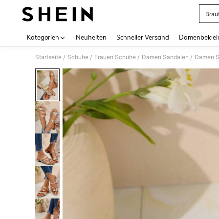
Brau
Use up 
Kategorien
Neuheiten
Schneller Versand
Damenbeklei
Startseite
Schuhe
Frauen Schuhe
Damen Sandalen
Damen S
/
/
/
/