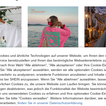
okies und ähnliche Technologien auf unserer Website, um Ihnen den 
vice bereitzustellen und Ihnen das bestmögliche Webseitenerlebnis zu
nach Ihrer Wahl "Alle ablehnen", "Alle akzeptieren" oder Ihre Cookie-Ei
4
e "Alle akzeptieren" auswählen, werden wir alle optionalen Cookies s
02€ sparen
nverkehr zu analysieren, erweiterte Funktionen anzubieten und Inhalte
Women'S Millennium Tour Graphic T-Shirt - White Casual Crew Neck Short Sleeve Top
DrmWander Urlaub, Frühling, Resort Wear Damen Frühling Sommer Sweatshirt Strand
bnis bei SHEIN anzupassen. Wenn Sie "Alle ablehnen" auswählen, lassen
16,49€
13,99€
erlichen Cookies zu, die unsere Website zum Laufen bringen. Sie könne
gen deaktivieren, was jedoch die Funktionalität der Website beeinträc
n uns verwendeten Cookies zu erfahren und Ihre optionalen Cookie-Ei
n Sie bitte "Cookies verwalten". Weitere Informationen darüber, wie w
verarbeiten,
finden Sie in unserer Datenschutzerklärung.