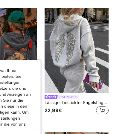
von Ihnen
 bieten. Sie
nstellungen
etzen, die uns
 und Anzeigen an
1 Stück Damen Kürbismuster lockerer Sweatshirt, bequemer Langarm Pullover, Vintage Grunge Streetwear, geeignet für Herbst Halloween Lässig
SDNGED
 Sie nur die
Lässiger bestickter Engelsflügel Pullover Frühling
n diese in den
22,99€
htigen kann. Um
nstellungen
ir die von uns