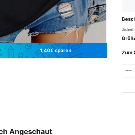
Besc
Sicherh
Größ
1,40€ sparen
Zum 
uch Angeschaut