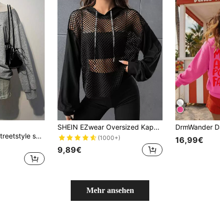
SHEIN EZwear Oversized Kapuzenpullover mit Kordelzug und Mesh-Einsätzen ohne Unterhemd für Herbst/Winter
Attitoon Lässiger Streetstyle schwarzes Sternmuster hellgraues Damen Off-Shoulder Sweatshirt mit lockerer Passform und langen Ärmeln, geeignet für Frühling/Sommer
(1000+)
16,99€
9,89€
Mehr ansehen