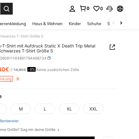
0
0
ess Enter to select.
errenkleidung
Haus & Wohnen
Kinder
Schuhe
Schmuck & Acces
chwarzes T-Shirt Größe S
hirt mit Aufdruck Static X Death Trip Metal
chwarzes T-Shirt Größe S
z260611144861794468734
40€
-9%
ICE AND AVAILABILITY
14,80€
Keine zusätzlichen Zölle
enkung
e
M
L
XL
XXL
ßenberater
eine Größe? Sag mir deine Größe