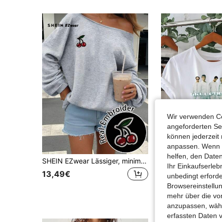
Wir verwenden Co
angeforderten Ser
können jederzeit 
anpassen. Wenn Si
0,
helfen, den Date
SHEIN EZwear Lässiger, minimalistischer, vielseitig kombinierbarer Kirsche 3D-Stickerei Allrounder, Strand-/Urlaubsoutfit, Damensommermode, hellgraue, locker sitzende, Off-Shoulder Damen-Lässig-Sweatshirts mit langen Ärmeln
Ihr Einkaufserle
13,49€
15,35€
15,37€
unbedingt erford
Browsereinstellun
4-5 Werktage
mehr über die vo
anzupassen, wähle
erfassten Daten 