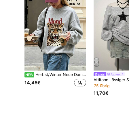
Herbst/Winter Neue Damen Rundhals Sweatshirt Leopard Muster Mode Vielseitig Street Lässig
Attitoon
NEW
14,45€
25 übrig
11,70€