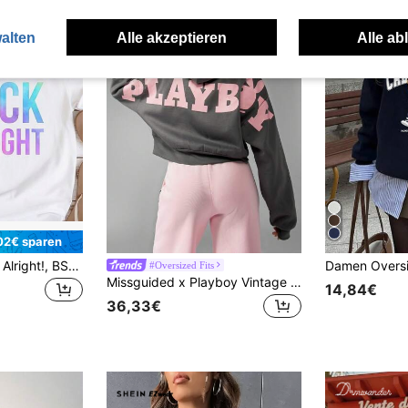
alten
Alle akzeptieren
Alle ab
02€ sparen
Backstreet's Back, Alright!, BSB, Tie Dye Print T-Shirt, Backstreet S, Band Fan, Backstreet S Fan, BSB Fan, 90's Shirt220G Heavyweight 100% Cotton T-Shirt. -Thicker, Softer, And Stronger T Your Average
#Oversized Fits
Missguided x Playboy Vintage inspirierter Logo Crop Reißverschluss Hoodie, Streetwear Herbst Winter Loungewear Klassisches Hasen Design Retro Mode Sweatshirt, Lässig
14,84€
36,33€