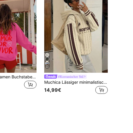
22
DrmWander Damen Buchstaben-Muster Lässig Rundhals Langarm Sweatshirt
#Koreanischer Stil
Muchica Lässiger minimalistischer Stil sportlicher Kontrast-Farbplatzierungs-Muster leichter Sweatshirt, geeignet für Herbst/Winter & Frühling/Sommer
14,99€