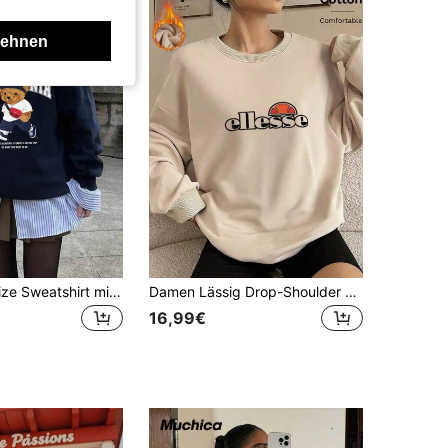
lehnen
Damen Oversize Sweatshirt mit California Bär Grafik, Rundhalsausschnitt, Langarm für den Frühling
Damen Lässig Drop-Shoulder Crew Neck Langarm Pullover Sweatshirt, warmes Strickgewebe
16,99€