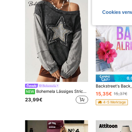
Cookies verw
0,
Bohemela
Bohemela Lässiges Strick-Patchwork-Sweatshirt für Damen mit Rundhalsausschnitt, langen Ärmeln und lockerer Passform
NEW
15,35€
15,37€
23,99€
4-5 Werktage