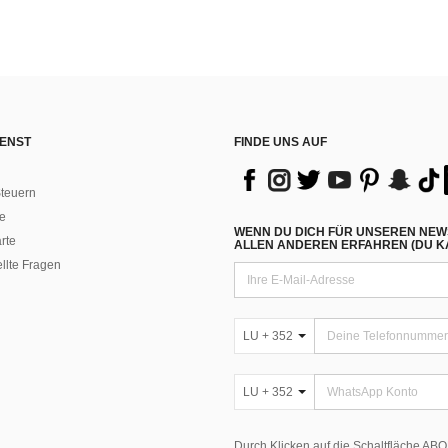
ENST
FINDE UNS AUF
teuern
e
WENN DU DICH FÜR UNSEREN NEW
rte
ALLEN ANDEREN ERFAHREN (DU KA
ellte Fragen
LU + 352
LU + 352
Durch Klicken auf die Schaltfläche A