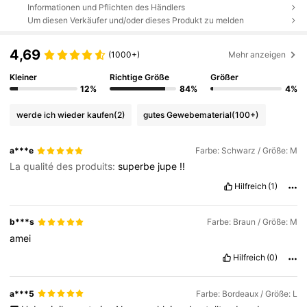
Informationen und Pflichten des Händlers
Um diesen Verkäufer und/oder dieses Produkt zu melden
4,69
(1000+)
Mehr anzeigen
Kleiner
Richtige Größe
Größer
12%
84%
4%
werde ich wieder kaufen
(2)
gutes Gewebematerial
(100+)
a***e
Farbe: Schwarz / Größe: M
La qualité des produits:
superbe
jupe
!!
Hilfreich
(1)
b***s
Farbe: Braun / Größe: M
amei
Hilfreich
(0)
a***5
Farbe: Bordeaux / Größe: L