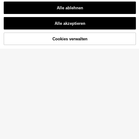
Alle ablehnen
Alle akzeptieren
ZUM WARENKORB
Cookies verwalten
JETZT EINKAUFEN
HINZUFÜGEN