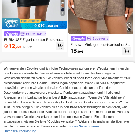
6
0,01€ sparen
EURMUSE
Easowa
EURMUSE Figurbetonter Rock hohe
r Taille
Easowa Vintage amerikanischer Stil
12
,22€
12,23€
PU-Leder A-Linien Mini-Rock, hoh
18
,19€
e Taille und schlankes Design, geei
gnet für kleine Frauen im Herbst un
d Winter, Lässig
Wir verwenden Cookies und ähnliche Technologien auf unserer Website, um Ihnen den
von Ihnen angeforderten Service bereitzustellen und Ihnen das bestmögliche
Webseitenerlebnis zu bieten. Sie können jederzeit nach Ihrer Wahl "Alle ablehnen", "Alle
akzeptieren" oder Ihre Cookie-Einstellungen anpassen. Wenn Sie "Alle akzeptieren"
auswählen, werden wir alle optionalen Cookies setzen, die uns helfen, den
Datenverkehr zu analysieren, erweiterte Funktionen anzubieten und Inhalte und
Anzeigen an Ihr Einkaufserlebnis bei SHEIN anzupassen. Wenn Sie "Alle ablehnen"
auswählen, lassen Sie nur die unbedingt erforderlichen Cookies zu, die unsere Website
zum Laufen bringen. Sie können diese in den Browsereinstellungen deaktivieren, was
jedoch die Funktionalität der Website beeinträchtigen kann. Um mehr über die von uns
verwendeten Cookies zu erfahren und Ihre optionalen Cookie-Einstellungen
anzupassen, wählen Sie bitte "Cookies verwalten". Weitere Informationen darüber, wie
wir die von uns erfassten Daten verarbeiten,
finden Sie in unserer
Datenschutzerklärung.