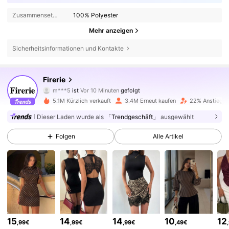
Zusammensetzung:
100% Polyester
Mehr anzeigen
Sicherheitsinformationen und Kontakte
1.3M Follower
4,79
Firerie
m***5
ist
Vor 10 Minuten
gefolgt
c***8
ist am Durchsuchen
1.3M Follower
4,79
5.1M Kürzlich verkauft
3.4M Erneut kaufen
22% Anstieg d
Dieser Laden wurde als
「Trendgeschäft」
ausgewählt
1.3M Follower
4,79
Folgen
Alle Artikel
1.3M Follower
4,79
1.3M Follower
4,79
15
14
14
10
12
,99€
,99€
,99€
,49€