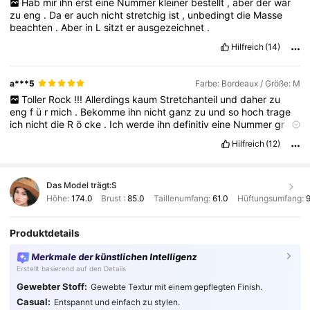
Hab
mir
ihn
erst
eine
Nummer
kleiner
bestellt
,
aber
der
war
zu
eng
.
Da
er
auch
nicht
stretchig
ist
,
unbedingt
die
Masse
beachten
.
Aber
in
L
sitzt
er
ausgezeichnet
.
Hilfreich
(14)
a***5
Farbe: Bordeaux / Größe: M
Toller
Rock
!!!
Allerdings
kaum
Stretchanteil
und
daher
zu
eng
f
ü
r
mich
.
Bekomme
ihn
nicht
ganz
zu
und
so
hoch
trage
ich
nicht
die
R
ö
cke
.
Ich
werde
ihn
definitiv
eine
Nummer
gr
öß
er
bestellen
!!!!
Ein
Must
Have
....
kein
Geruch
Hilfreich
(12)
Das Model trägt:
S
Höhe:
174.0
Brust :
85.0
Taillenumfang:
61.0
Hüftungsumfang:
9
Produktdetails
Merkmale der künstlichen Intelligenz
Erstellt basierend auf den Details
Gewebter Stoff:
Gewebte Textur mit einem gepflegten Finish.
Casual:
Entspannt und einfach zu stylen.