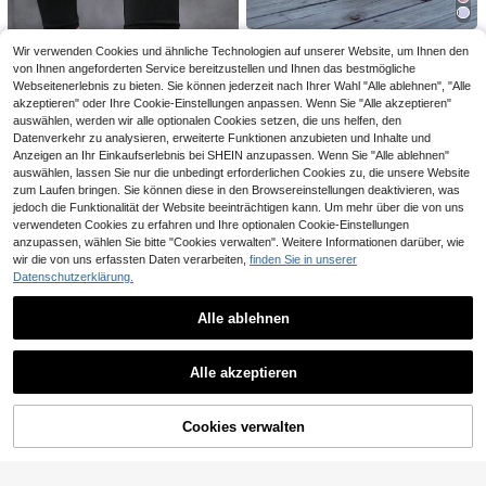
,66€
ap Outdoor Schuhe, elegante Dam
e Schnürschuhe für Damen
en Sportschuhe
SOSENFER Atmungsaktive Mesh-S
Wir verwenden Cookies und ähnliche Technologien auf unserer Website, um Ihnen den
28
neaker für Damen im Herbst/Winter
,88€
von Ihnen angeforderten Service bereitzustellen und Ihnen das bestmögliche
- Lässige Schnürschuhe mit Platea
Webseitenerlebnis zu bieten. Sie können jederzeit nach Ihrer Wahl "Alle ablehnen", "Alle
u und Luftpolster-Komfort für alle J
ahreszeiten
akzeptieren" oder Ihre Cookie-Einstellungen anpassen. Wenn Sie "Alle akzeptieren"
auswählen, werden wir alle optionalen Cookies setzen, die uns helfen, den
Datenverkehr zu analysieren, erweiterte Funktionen anzubieten und Inhalte und
Anzeigen an Ihr Einkaufserlebnis bei SHEIN anzupassen. Wenn Sie "Alle ablehnen"
auswählen, lassen Sie nur die unbedingt erforderlichen Cookies zu, die unsere Website
zum Laufen bringen. Sie können diese in den Browsereinstellungen deaktivieren, was
jedoch die Funktionalität der Website beeinträchtigen kann. Um mehr über die von uns
verwendeten Cookies zu erfahren und Ihre optionalen Cookie-Einstellungen
anzupassen, wählen Sie bitte "Cookies verwalten". Weitere Informationen darüber, wie
11
wir die von uns erfassten Daten verarbeiten,
finden Sie in unserer
SOSENFER Damen Sportschuhe mi
Datenschutzerklärung.
28
t Buchstaben-Patch und Schnürun
,28€
g, Keilsneaker für Herbst/Winter
6
Alle ablehnen
Neue sportliche, lässige, modische,
Neue leichte modische Sportschuh
Ähnliche vorrätige Artikel anzeigen
Alle ansehen
25
bequeme, leichte Schnürschuhe au
e für Damen - bequem, rutschfest, a
37 übrig
,08€
Damen Mode flache Slip-On Freizei
s atmungsaktivem Stoff mit Luftkis
tmungsaktiv. Stoßabsorbierende La
Alle akzeptieren
26
18
tschuhe, vielseitige Schnürschuhe i
,12€
sen und Stoßdämpfung, vielseitig, i
,82€
ufschuhe, Schnür-Tennis-Schuhe i
Sorry, dieses Produkt ist ausverkauft.
m Streetstyle, bequeme Freizeitsne
n großen Größen für Damen
m Feenstil mit niedrigem Schaft und
aker
weicher MD-Sohle, geeignet für de
Cookies verwalten
AUSVERKAUFT
n ganztägigen Gebrauch