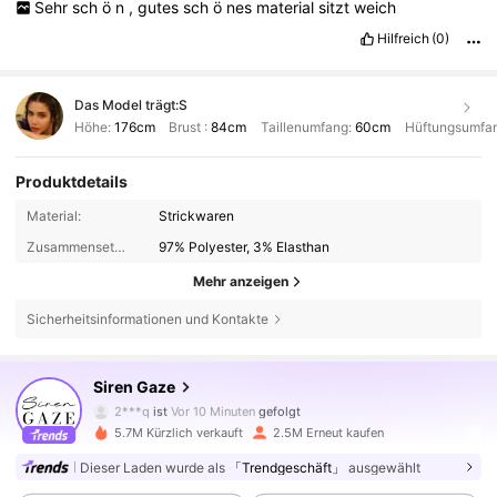
Sehr
sch
ö
n
,
gutes
sch
ö
nes
material
sitzt
weich
Hilfreich
(0)
Das Model trägt:
S
Höhe:
176cm
Brust :
84cm
Taillenumfang:
60cm
Hüftungsumfa
Produktdetails
Material:
Strickwaren
Zusammensetzung:
97% Polyester, 3% Elasthan
Mehr anzeigen
Sicherheitsinformationen und Kontakte
1.2M Follower
4,77
Siren Gaze
2***q
ist
Vor 10 Minuten
gefolgt
5.7M Kürzlich verkauft
2.5M Erneut kaufen
1.2M Follower
4,77
Dieser Laden wurde als
「Trendgeschäft」
ausgewählt