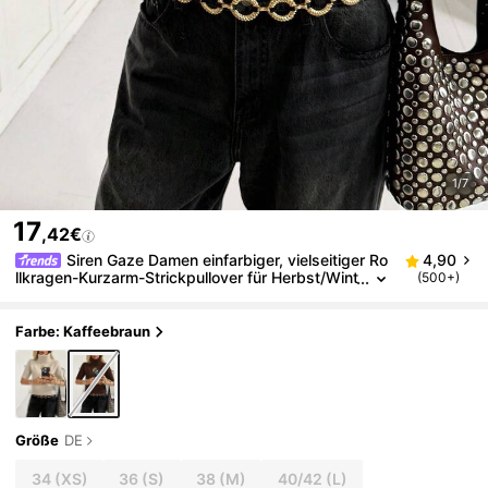
1/7
17
,42€
Siren Gaze Damen einfarbiger, vielseitiger Ro
4,90
llkragen-Kurzarm-Strickpullover für Herbst/Wint
(500+)
er
Farbe: Kaffeebraun
Größe
DE
34
(XS)
36
(S)
38
(M)
40/42
(L)