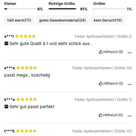
Kleiner
Richtige Größe
Größer
8%
91%
1%
hält warm
(11)
gutes Gewebematerial
(24)
kein Geruch
(10)
a***l
Farbe: Aprikosenfarben / Größe: S
Sehr
gute
Qualit
ä
t
und
sieht
schick
aus
.
Hilfreich
(5)
e***e
Farbe: Aprikosenfarben / Größe: XS
passt
mega
,
kuschelig
Hilfreich
(2)
k***a
Farbe: Aprikosenfarben / Größe: S
Sehr
gut
passt
perfekt
Hilfreich
(0)
t***5
Farbe: Aprikosenfarben / Größe: XS