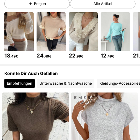
Folgen
Alle Artikel
1.2M Follower
4,77
1.2M Follower
4,77
1.2M Follower
4,77
18
24
22
12
21
,49€
,49€
,99€
,49€
1.2M Follower
4,77
Könnte Dir Auch Gefallen
Empfehlungen
Unterwäsche & Nachtwäsche
Kleidungs-Accessoire
1.2M Follower
4,77
1.2M Follower
4,77
1.2M Follower
4,77