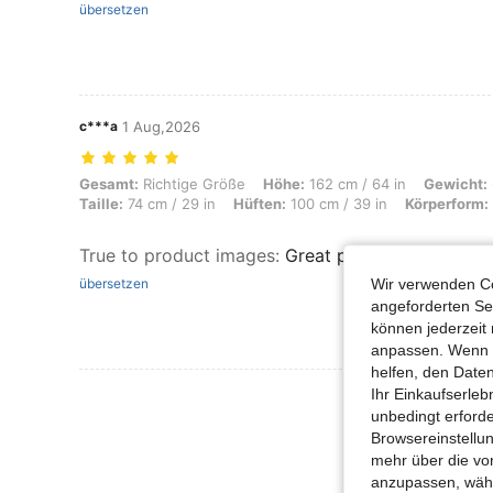
übersetzen
c***a
1 Aug,2026
Gesamt: Richtige Größe, Höhe: 162 cm / 64 in, Gewicht: 67 kg / 148 lb
Gesamt:
Richtige Größe
Höhe:
162 cm / 64 in
Gewicht:
Taille:
74 cm / 29 in
Hüften:
100 cm / 39 in
Körperform:
True to product images
:
Great product fits perfec
Wir verwenden Co
übersetzen
angeforderten Ser
können jederzeit 
anpassen. Wenn Si
helfen, den Date
Ihr Einkaufserle
Mehr Bewertung
unbedingt erford
Browsereinstellun
mehr über die vo
anzupassen, wähle