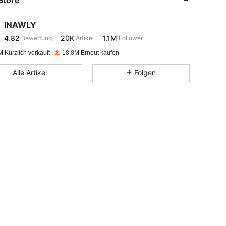
4,82
20K
1.1M
INAWLY
4,82
20K
1.1M
Bewertung
Artikel
Follower
e***7
bezahlt
Vor 1 Tag
 Kürzlich verkauft
18.8M Erneut kaufen
4,82
20K
1.1M
Alle Artikel
Folgen
4,82
20K
1.1M
4,82
20K
1.1M
4,82
20K
1.1M
4,82
20K
1.1M
4,82
20K
1.1M