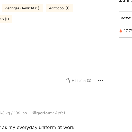
geringes Gewicht (1)
echt cool (1)
en (1)
17.7M
Hilfreich (0)
lbs, Körperform: Apfel, Farbe: Schwarz, Größe: L
63 kg / 139 lbs
Körperform:
Apfel
ear as my everyday uniform at work