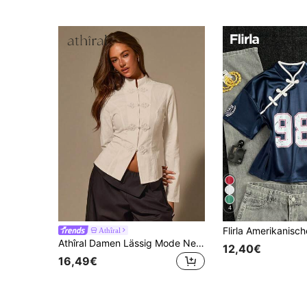
4
Athîral
Athîral Damen Lässig Mode Neue chinesische Stil Orientalische Elemente Froschknopf Stehkragen Einfarbig Langarm Bluse Hemd, geeignet für Alltag Outfit, Dating und Treffen
12,40€
16,49€