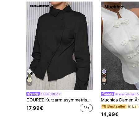
4
9
COUREZ
#Fernöstlicher
COUREZ Kurzarm asymmetrisches figurbetontes Streifenhemd /Y2K Ausgehoutfit Herbst Winter Frauenkleidung Winterkleidung für Frauen Club Outfits Frauen Sexy Ausgehoutfits Lässig Elegant Silvester
#8 Bestseller
17,99€
14,99€