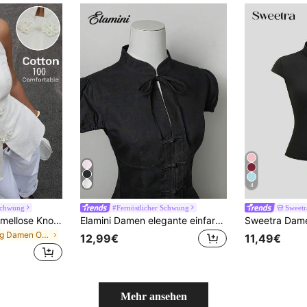
4
 Schwung
#Fernöstlicher Schwung
Sweetr
Muchica Damen Ärmellose Knopf-Tanktop im Chinesischen Stil, Sommerfashion
Elamini Damen elegante einfarbige Bluse mit Mandarin-Kragen und Schleife, Sommer
in Lang Damen Oberteile
12,99€
11,49€
Mehr ansehen