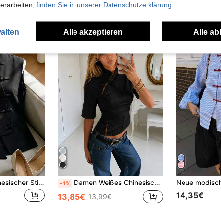
verarbeiten,
finden Sie in unserer Datenschutzerklärung.
uch Angeschaut
alten
Alle akzeptieren
Alle ab
Franclia Neuer chinesischer Stil inspiriertes ärmeloses Top, Stehkragen, Knopfverzierung, asymmetrisches Taillendesign, vielseitige Bluse für Frühling/Sommer
Damen Weißes Chinesisches Knopf-Top mit Blumenstickerei und Stehkragen, figurbetonend, schwarzer Sommer
-1%
14,35€
13,85€
13,99€