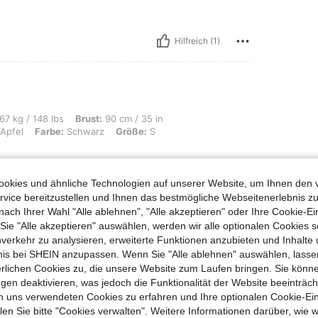
Hilfreich (1)
s, Brust: 90 cm / 35 in, Taille: 74 cm / 29 in, Hüften: 100 cm / 39 in, Körperform
67 kg / 148 lbs
Brust:
90 cm / 35 in
Apfel
Farbe:
Schwarz
Größe:
S
tly
okies und ähnliche Technologien auf unserer Website, um Ihnen den 
vice bereitzustellen und Ihnen das bestmögliche Webseitenerlebnis zu
nach Ihrer Wahl "Alle ablehnen", "Alle akzeptieren" oder Ihre Cookie-Ei
Hilfreich (0)
e "Alle akzeptieren" auswählen, werden wir alle optionalen Cookies s
nverkehr zu analysieren, erweiterte Funktionen anzubieten und Inhalte
bnis bei SHEIN anzupassen. Wenn Sie "Alle ablehnen" auswählen, lassen
en Ansehen
erlichen Cookies zu, die unsere Website zum Laufen bringen. Sie könne
gen deaktivieren, was jedoch die Funktionalität der Website beeinträc
n uns verwendeten Cookies zu erfahren und Ihre optionalen Cookie-Ei
n Sie bitte "Cookies verwalten". Weitere Informationen darüber, wie w