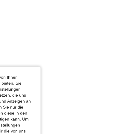
4,82
20K
1.1M
: Apfel, Farbe: Schwarz, Größe: S
von Ihnen
 bieten. Sie
nstellungen
etzen, die uns
 und Anzeigen an
 Sie nur die
n diese in den
htigen kann. Um
nstellungen
ir die von uns