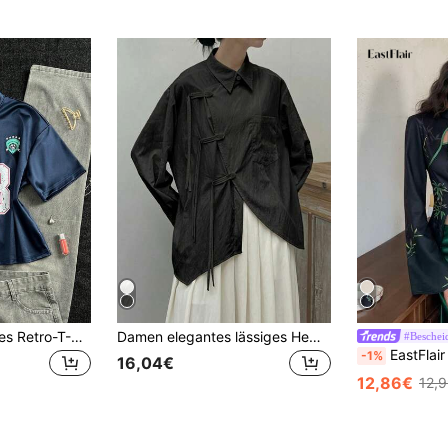
Flirla Amerikanisches Retro-T-Shirt im chinesischen Stil mit Schnürung und Farbblock-Design, High Street T-Shirt mit Drop-Shoulder und kurzen Ärmeln, lockeres Hip-Hop lässig T-Shirt mit Drop-Shoulder, lockeres glänzendes Satin-T-Shirt mit kurzen Ärmeln für die Weltmeisterschaft
Damen elegantes lässiges Hemd mit Umlegekragen, locker geschnitten, asymmetrisch, Langarm, einfarbig, gewebter Stoff, Knopfverschluss, geeignet für Lässig, Büro, Alltag, Flughafen, Frühling/Sommer, Schwarz
#Beschei
EastFlair Damen elegante Langarm Bambus-Muster Cheong
-1%
16,04€
12,86€
12,