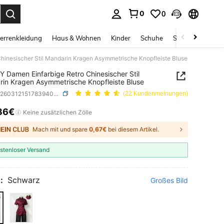
0
0
ess Enter to select.
errenkleidung
Haus & Wohnen
Kinder
Schuhe
Schmuck & Acces
hinesischer Stil Mandarin Kragen Asymmetrische Knopfleiste Bluse
 Damen Einfarbige Retro Chinesischer Stil
in Kragen Asymmetrische Knopfleiste Bluse
SKU: sz260312151783940002069
(22 Kundenmeinungen)
36€
ICE AND AVAILABILITY
Keine zusätzlichen Zölle
Mach mit und spare
0,67€
bei diesem Artikel.
stenloser Versand
:
Schwarz
Großes Bild