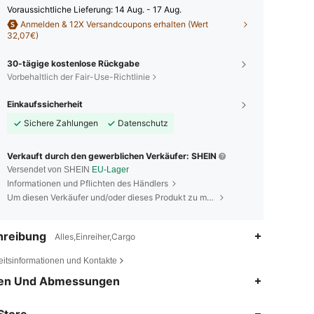
Voraussichtliche Lieferung:
14 Aug. - 17 Aug.
Anmelden & 12X Versandcoupons erhalten (Wert
32,07€)
30-tägige kostenlose Rückgabe
Vorbehaltlich der Fair-Use-Richtlinie
Einkaufssicherheit
Sichere Zahlungen
Datenschutz
Verkauft durch den gewerblichen Verkäufer: SHEIN
Versendet von SHEIN
EU-Lager
Informationen und Pflichten des Händlers
Um diesen Verkäufer und/oder dieses Produkt zu melden
hreibung
Alles,Einreiher,Cargo
eitsinformationen und Kontakte
4,82
20K
1.1M
en Und Abmessungen
Store