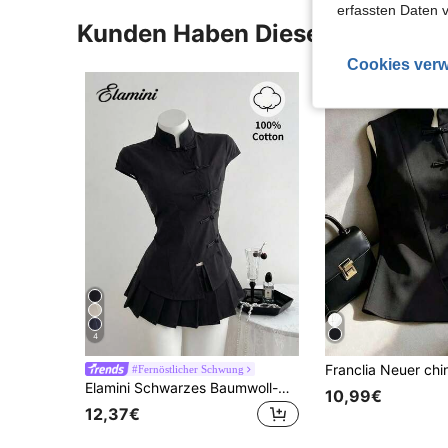
erfassten Daten 
Kunden Haben Diese Artikel A
Cookies verw
4
#Fernöstlicher Schwung
Elamini Schwarzes Baumwoll-Hemd mit Mandarin-Kragen, kurzen Ärmeln, figurbetonter Passform und Seitenschlitz, neuer chinesischer Retro-Chic-Stil für Pendeln, elegant, Uni-Lässig, vielseitig
10,99€
12,37€