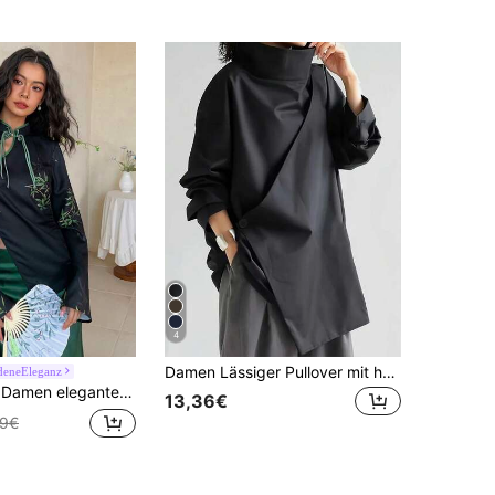
4
Damen Lässiger Pullover mit hohem Kragen, weite Passform, Einfarbiger Strickstoff, Knopfverzierung, geeignet für Büro, Alltag, Urlaub, Frühling/Herbst Schwarz
deneEleganz
sam-Kragen Bluse Schwarz Floral, Herbst, Elegant, Tee-Party Grün Satin Asiatisch inspirierte Kleidung
13,36€
99€