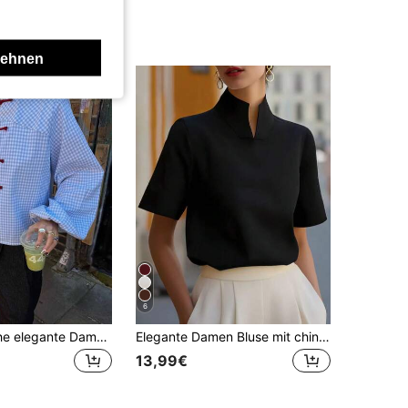
lehnen
6
Neue modische elegante Damenbluse mit Karomuster, vielseitiges lässiges Design für Alltag, Date, Reisen, Urlaub und Ferien, für alle Jahreszeiten
Elegante Damen Bluse mit chinesischem Kragen und kurzen Ärmeln in Aprikose, lässig für Sommerurlaub, einfarbig gerippt, geeignet für Schule, Strand, Büro, Schwarz, Office Siren
13,99€