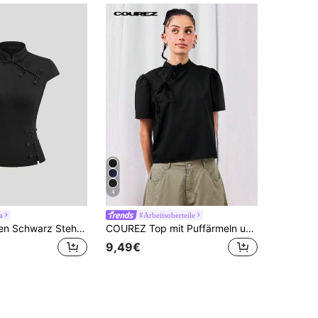
4
a
#Arbeitsoberteile
Sweetra Damen Schwarz Stehkragen Knopfdesign Schlitz Figurbetontes Retro Chinesischer Stil T-Shirt
COUREZ Top mit Puffärmeln und Schleifendetail / Y2K süße Tops für Ausgehen, sexy
9,49€