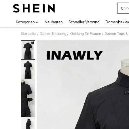
Chin
Use up 
Kategorien
Neuheiten
Schneller Versand
Damenbeklei
Startseite
Damen Kleidung
Kleidung für Frauen
Damen Tops & B
/
/
/