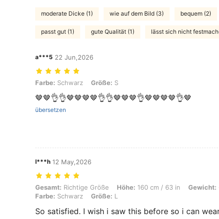
moderate Dicke (1)
wie auf dem Bild (3)
bequem (2)
passt gut (1)
gute Qualität (1)
lässt sich nicht festmach
a***5
22 Jun,2026
Farbe: Schwarz, Größe: S
Farbe:
Schwarz
Größe:
S
🤎🤎👌👌🤎🤎🤎🤎👌👌🤎🤎🤎👌🤎🤎🤎🤎👌🤎
übersetzen
l***h
12 May,2026
Gesamt: Richtige Größe, Höhe: 160 cm / 63 in, Gewicht: 63 kg / 139 
Gesamt:
Richtige Größe
Höhe:
160 cm / 63 in
Gewicht:
Farbe:
Schwarz
Größe:
L
So satisfied. I wish i saw this before so i can w