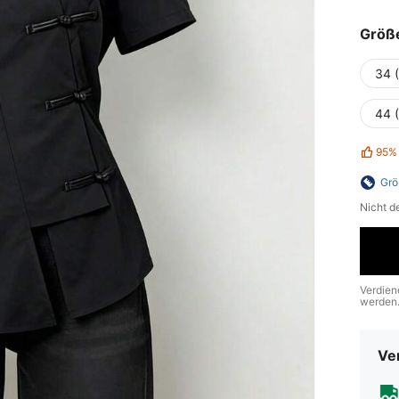
Größ
34 
44 
95%
Grö
Nicht d
Verdien
werden
Ve