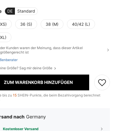
e
DE
Standard
(XS)
36 (S)
38 (M)
40/42 (L)
(XL)
der Kunden waren der Meinung, dass dieser Artikel
größengerecht ist
ßenberater
eine Größe? Sag mir deine Größe
ZUM WARENKORB HINZUFÜGEN
e bis zu
15
SHEIN-Punkte, die beim Bezahlvorgang berechnet
.
rsand nach
Germany
Kostenloser Versand