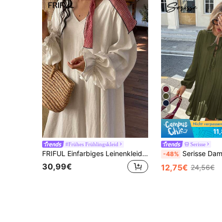
4
11
#Frühes Frühlingskleid
Serisse
FRIFUL Einfarbiges Leinenkleid mit V-Ausschnitt, langen Ärmeln mit Manschetten, geradem, lockerem Schnitt, lässig und vielseitig
Serisse Damen gestreiftes p
-48%
30,99€
12,75€
24,56€