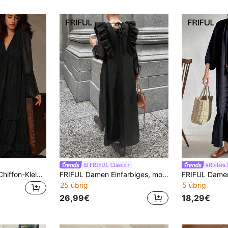
FRIFUL Classic
#Riviera
Arave Ziegelrotes Chiffon-Kleid mit tiefem V-Ausschnitt, Rüschenkragen, Rüschenärmeln mit Glockenmanschetten und Rüschensaum, umkehrbarer Boho-Stil für Frauen
FRIFUL Damen Einfarbiges, modisches, transparentes Maxikleid mit Langarm
25 übrig
5 übrig
26,99€
18,29€