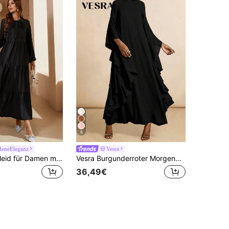
6
deneEleganz
Vesra
Mulvari Maxikleid für Damen mit Bindekragen, Laternenärmeln und Rüschensaum
Vesra Burgunderroter Morgenmantel mit Kragen, drapiertem Rüschenärmel und weiter Passform
36,49€