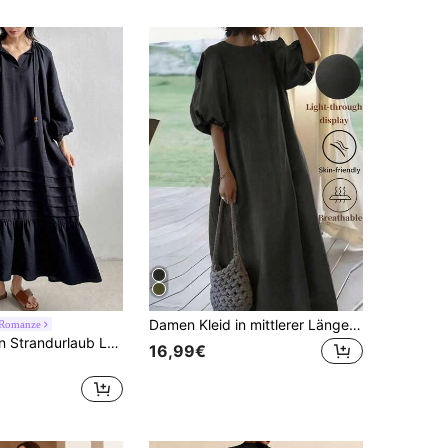
Damen Kleid in mittlerer Länge mit Laternenärmeln und Gürtel, Rundhals, Schlitzdetail, lässig aus gewebtem Stoff, schwarz, elegant, Sommer
 Romanze
FRIFUL Damen Strandurlaub Leinen-Mischung locker geschnittenes Midi-Kleid, Herbstkleid Langarm Kleid
16,99€