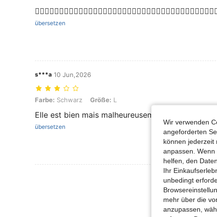
👍🏼👍🏼👍🏼👍🏼👍🏼👍🏼👍🏼👍🏼👍🏼👍🏼👍🏼👍🏼👍🏼👍🏼👍🏼👍🏼👍🏼👍🏼👍
übersetzen
s***a
10 Jun,2026
Farbe: Schwarz, Größe: L
Farbe:
Schwarz
Größe:
L
Elle est bien mais malheureusement trop petite mê
Wir verwenden Co
übersetzen
angeforderten Ser
können jederzeit 
anpassen. Wenn Si
helfen, den Date
Ihr Einkaufserle
unbedingt erford
Browsereinstellun
mehr über die vo
anzupassen, wähle