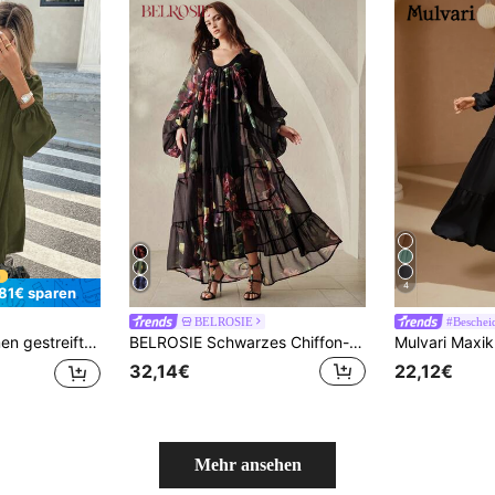
4
,81€ sparen
BELROSIE
#Beschei
lissiertes Basis-Langkleid
BELROSIE Schwarzes Chiffon-Kleid mit Muster, locker und lässig, mit gestricktem Camisole-Futter
32,14€
22,12€
Mehr ansehen