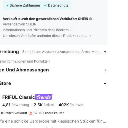
Sichere Zahlungen
Datenschutz
Verkauft durch den gewerblichen Verkäufer: SHEIN
Versendet von SHEIN
Informationen und Pflichten des Händlers
Um diesen Verkäufer und/oder dieses Produkt zu melden
hreibung
Schleife am Ausschnitt,Ausgestellter Ärmel,Mehrlagig/ Geschichte
eitsinformationen und Kontakte
4,81
2.5K
402K
en Und Abmessungen
Store
4,81
2.5K
402K
FRIFUL Classic
4,81
2.5K
402K
Bewertung
Artikel
Follower
t***a
bezahlt
Vor 1 Tag
Kürzlich verkauft
570K Erneut kaufen
4,81
2.5K
402K
Entwerfe eine schicke Garderobe mit klassischen Stücken für den Alltag und darüber hinaus.