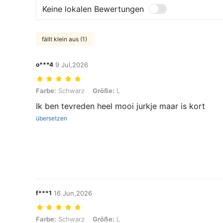
Keine lokalen Bewertungen
fällt klein aus (1)
o***4
9 Jul,2026
Farbe: Schwarz, Größe: L
Farbe:
Schwarz
Größe:
L
Ik ben tevreden heel mooi jurkje maar is kort
übersetzen
f***1
16 Jun,2026
Farbe: Schwarz, Größe: L
Farbe:
Schwarz
Größe:
L