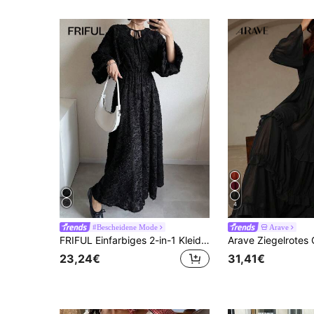
4
#Bescheidene Mode
Arave
FRIFUL Einfarbiges 2-in-1 Kleid mit strukturiertem Stoff, Bindegürtel, weitem Rocksaum, lässiges Sommerkleid
23,24€
31,41€