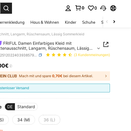
0
0
ess Enter to select.
errenkleidung
Haus & Wohnen
Kinder
Schuhe
Schmuck & Acces
chnitt, Langarm, Rüschensaum, Lässig Sommerkleid
FRIFUL Damen Einfarbiges Kleid mit
tenausschnitt, Langarm, Rüschensaum, Lässig
rkleid
SKU: sz251202240393857930
(3 Kundenmeinungen)
00€
ICE AND AVAILABILITY
Mach mit und spare
0,70€
bei diesem Artikel.
stenloser Versand
e
DE
Standard
S)
34 (M)
36 (L)
rig