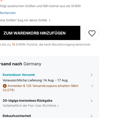
folgt asiatischen Größen und fällt kleiner aus als SHEIN
ßenberater
eine Größe? Sag mir deine Größe
ZUM WARENKORB HINZUFÜGEN
e bis zu
16
SHEIN-Punkte, die beim Bezahlvorgang berechnet
.
rsand nach
Germany
Kostenloser Versand
Voraussichtliche Lieferung:
14 Aug. - 17 Aug.
Anmelden & 12X Versandcoupons erhalten (Wert
32,07€)
30-tägige kostenlose Rückgabe
Vorbehaltlich der Fair-Use-Richtlinie
Einkaufssicherheit