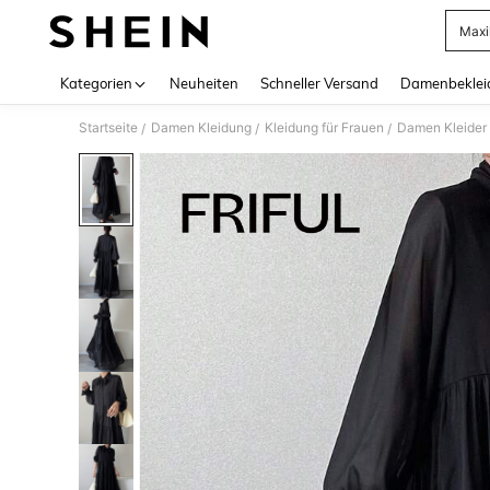
Maxi
Use up 
Kategorien
Neuheiten
Schneller Versand
Damenbeklei
Startseite
Damen Kleidung
Kleidung für Frauen
Damen Kleider
/
/
/