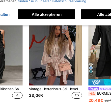
verarbeiten,
finden Sie in unserer Datenschutzerklärung.
uch Angeschaut
alten
Alle akzeptieren
Alle ab
4
Damen Urlaubsstil Rüschen Saum Neckholder Ärmellos Kleid, locker & schlankmachend, Sommer Schwarz Elegant, Resort Wear
Vintage Herrenhaus-Stil Hemdkleid, Retro-Mandarin-Kragen einreihiges bedrucktes Kleid, ausgestellte Ärmel tailliertes kurzes Kleid elegant rosa
EURM
EURMUSE Damen einfarbiges min
-8%
23,06€
20,49€
22,