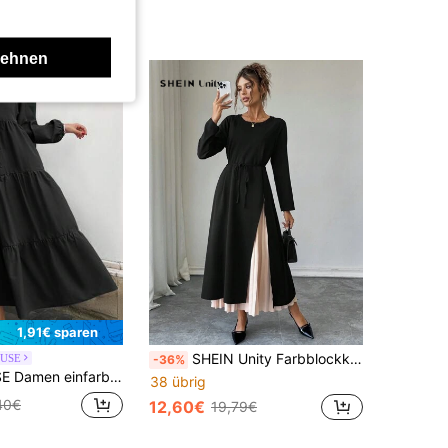
lehnen
1,91€ sparen
SHEIN Unity Farbblockkleid mit rundem Ausschnitt, plissiert, elegant, mit Langarm, für den Berufsalltag
USE
-36%
imalistisches Maxikleid mit Langarm für den Lässig-Bereich
38 übrig
40€
12,60€
19,79€