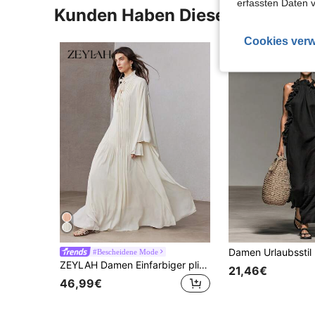
erfassten Daten 
Kunden Haben Diese Artikel A
Cookies verw
#Bescheidene Mode
ZEYLAH Damen Einfarbiger plissierter extra langer Rüschen-Saum Bademantel, Frühling
21,46€
46,99€