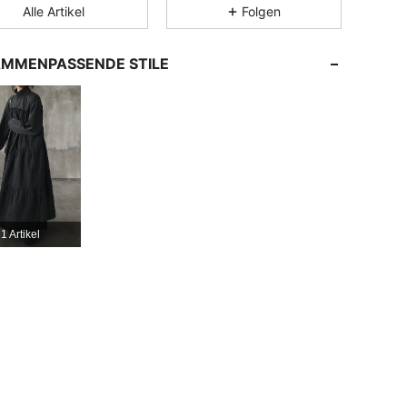
Alle Artikel
Folgen
4,81
2.5K
402K
MMENPASSENDE STILE
4,81
2.5K
402K
4,81
2.5K
402K
4,81
2.5K
402K
1 Artikel
4,81
2.5K
402K
4,81
2.5K
402K