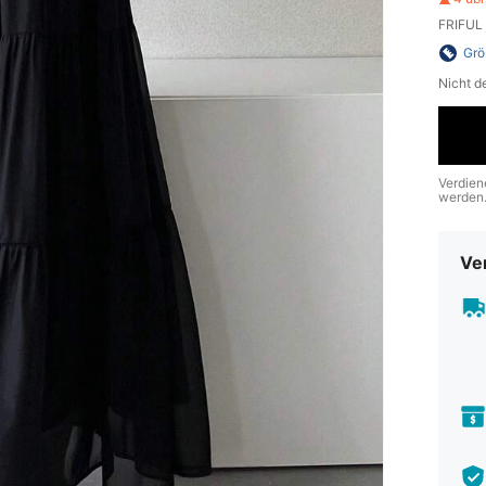
FRIFUL 
Grö
Nicht d
Verdien
werden
Ve