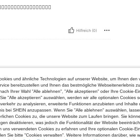
👍🏼👍🏼👍🏼👍🏼👍🏼👍🏼👍🏼👍🏼
Hilfreich (0)
me si j’ai pris du L
okies und ähnliche Technologien auf unserer Website, um Ihnen den 
vice bereitzustellen und Ihnen das bestmögliche Webseitenerlebnis zu
nach Ihrer Wahl "Alle ablehnen", "Alle akzeptieren" oder Ihre Cookie-Ei
e "Alle akzeptieren" auswählen, werden wir alle optionalen Cookies s
Hilfreich (0)
nverkehr zu analysieren, erweiterte Funktionen anzubieten und Inhalte
bnis bei SHEIN anzupassen. Wenn Sie "Alle ablehnen" auswählen, lassen
erlichen Cookies zu, die unsere Website zum Laufen bringen. Sie könne
gen deaktivieren, was jedoch die Funktionalität der Website beeinträc
n uns verwendeten Cookies zu erfahren und Ihre optionalen Cookie-Ei
n Sie bitte "Cookies verwalten". Weitere Informationen darüber, wie w