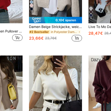
10
9
0,10€ sparen
Damen Beige Strickjacke, weiche Langarm Pulloverjacke, Knopfdesign vorne, Herbst
DAZY 1 Stück Damen Pullover mit durchgehendem Reißverschluss und einfarbigem Design, Langarm, Lässig für den Alltag, Herbstmode für Frauen
in Polyester Damen Strickjacken
#2 Bestseller
28,47€
28,
23,66€
23,76€