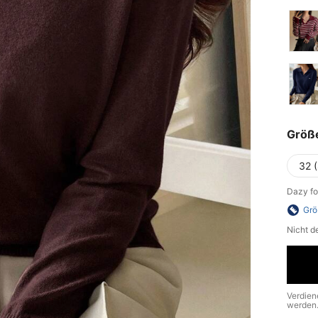
Größ
32 (
Dazy fo
Grö
Nicht d
Verdien
werden