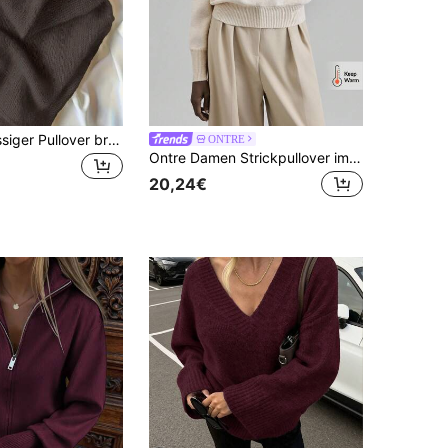
Einfarbiger lässiger Pullover braun Herbst
ONTRE
Ontre Damen Strickpullover im Landhausstil für den 's Day, Strandmode, Urlaubsoutfit, Country-Musik-Konzert, 2026SS Frühling/Sommer, Party, Urlaub, Schulanfang Stricktop
20,24€