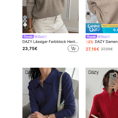
10
0,
Dazy
Dazy
DAZY Lässiger Farbblock Henley-Ausschnitt Pullover, weicher Strick 2 in 1 Pullover für Frauen im Herbst
DAZY Damen Loose Fit Pullover mit Umlegekragen, Langarm, Lä
-2%
23,75€
27,16€
27,99€