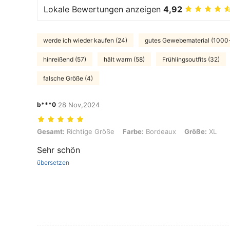
Lokale Bewertungen anzeigen
4,92
werde ich wieder kaufen (24)
gutes Gewebematerial (1000
hinreißend (57)
hält warm (58)
Frühlingsoutfits (32)
falsche Größe (4)
b***0
28 Nov,2024
Gesamt: Richtige Größe, Farbe: Bordeaux, Größe: XL
Gesamt:
Richtige Größe
Farbe:
Bordeaux
Größe:
XL
Sehr schön
übersetzen