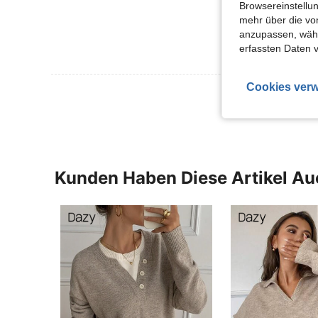
Browsereinstellun
mehr über die vo
anzupassen, wähle
erfassten Daten 
Cookies verw
Mehr Bewertung
Kunden Haben Diese Artikel A