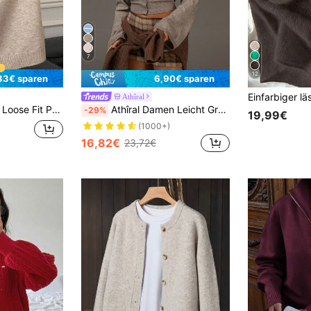
7
12
83€ sparen
6,90€ sparen
Athîral
ssig Street Strickpullover, Unifarbe, Herbst/Winter
Athîral Damen Leicht Grauer Locker Sitzender Gestrickter Cardigan | Verkürzte Boxige Silhouette Mit Taille Definierenden Knöpfen & Dropped Shoulder Für Mühelos Preppy Stil, Französischer Stil, Minimalistischer Stil, Chic Herbst, Grundausstattung Garderobe, Herbst Für Damen
-29%
19,99€
(1000+)
16,82€
23,72€