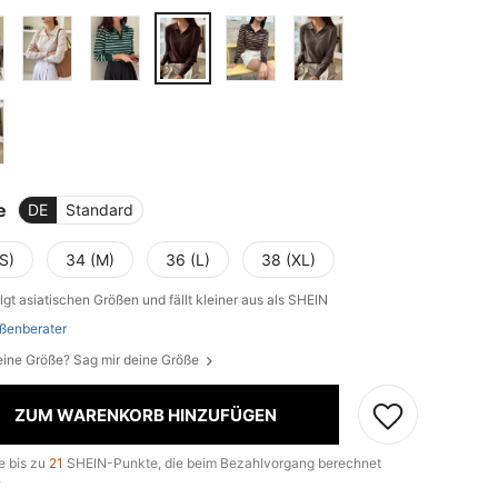
e
DE
Standard
S)
34 (M)
36 (L)
38 (XL)
lgt asiatischen Größen und fällt kleiner aus als SHEIN
ßenberater
eine Größe? Sag mir deine Größe
ZUM WARENKORB HINZUFÜGEN
e bis zu
21
SHEIN-Punkte, die beim Bezahlvorgang berechnet
.