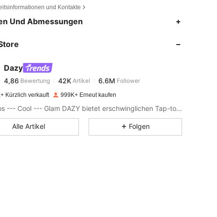
eitsinformationen und Kontakte
4,86
42K
6.6M
en Und Abmessungen
Store
4,86
42K
6.6M
Dazy
4,86
42K
6.6M
Bewertung
Artikel
Follower
s***t
bezahlt
Vor 1 Tag
+ Kürzlich verkauft
999K+ Erneut kaufen
4,86
42K
6.6M
Mühelos --- Cool --- Glam DAZY bietet erschwinglichen Tap-to-Wear-Style und Vielseitigkeit, um die ultimative Garderobe zusammenzustellen. Trage dein Selbstvertrauen genau so, wie du es willst.
Alle Artikel
Folgen
4,86
42K
6.6M
4,86
42K
6.6M
4,86
42K
6.6M