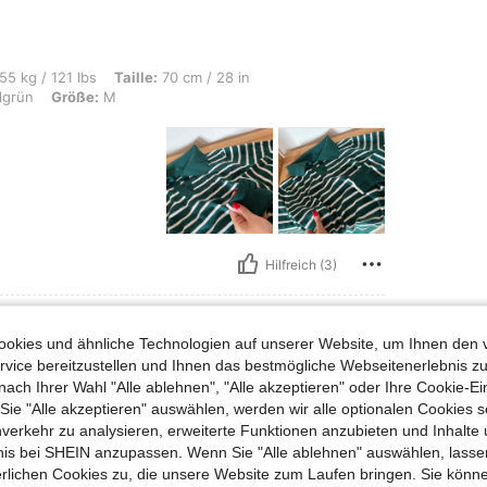
s, Taille: 70 cm / 28 in, Hüften: 98 cm / 39 in, Brust: 89 cm / 35 in, Farbe: Dunke
55 kg / 121 lbs
Taille:
70 cm / 28 in
lgrün
Größe:
M
Hilfreich (3)
okies und ähnliche Technologien auf unserer Website, um Ihnen den 
vice bereitzustellen und Ihnen das bestmögliche Webseitenerlebnis zu
s, Brust: 75 cm / 30 in, Taille: 80 cm / 31 in, Hüften: 80 cm / 31 in, Körperform: 
57 kg / 126 lbs
Brust:
75 cm / 30 in
nach Ihrer Wahl "Alle ablehnen", "Alle akzeptieren" oder Ihre Cookie-Ei
anduhr
Farbe:
Braun
Größe:
S
e "Alle akzeptieren" auswählen, werden wir alle optionalen Cookies s
nverkehr zu analysieren, erweiterte Funktionen anzubieten und Inhalte
bnis bei SHEIN anzupassen. Wenn Sie "Alle ablehnen" auswählen, lassen
erlichen Cookies zu, die unsere Website zum Laufen bringen. Sie könne