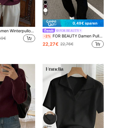
4
0,49€ sparen
Live To Mo Damen Winterpullover, Business Casual Damenbekleidung, Langarm Strickjacke mit Reißverschluss, Schulanfang Essential, Alltagsbekleidung für den Herbst
FOR BEAUTY
FOR BEAUTY Damen Pullover für Herbst/Winter im Y2K-Stil, bordeauxrot, V-Ausschnitt, langärmlig, gestricktes Oversize-Top, lässiger Streetwear-Look, slouchy, für Büro und Ausgehen
-2%
49€
22,27€
22,76€