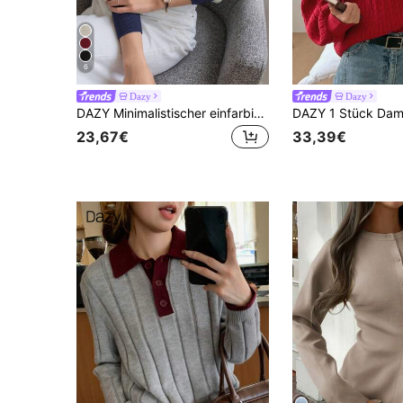
6
Dazy
Dazy
DAZY Minimalistischer einfarbiger Strickpullover, lässiger Business-Stil für Herbst/Winter, Damenkleidung für den Herbst
23,67€
33,39€