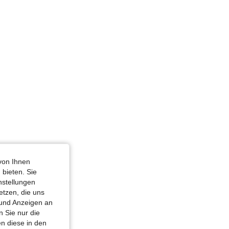
4,86
42K
6.6M
4,86
42K
6.6M
lgrün, Größe: M
4,86
42K
6.6M
von Ihnen
 bieten. Sie
Sanduhr, Farbe: Braun, Größe: S
nstellungen
etzen, die uns
 und Anzeigen an
 Sie nur die
n diese in den