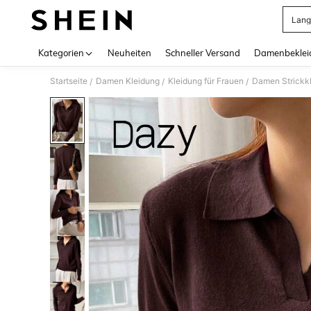
Lang
Use up 
Kategorien
Neuheiten
Schneller Versand
Damenbeklei
Startseite
Damen Kleidung
Kleidung für Frauen
Damen Strickk
/
/
/