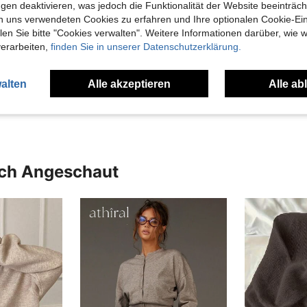
gen deaktivieren, was jedoch die Funktionalität der Website beeinträc
n uns verwendeten Cookies zu erfahren und Ihre optionalen Cookie-Ei
n Sie bitte "Cookies verwalten". Weitere Informationen darüber, wie w
verarbeiten,
finden Sie in unserer Datenschutzerklärung.
Hilfreich (1)
alten
Alle akzeptieren
Alle ab
en Ansehen
uch Angeschaut