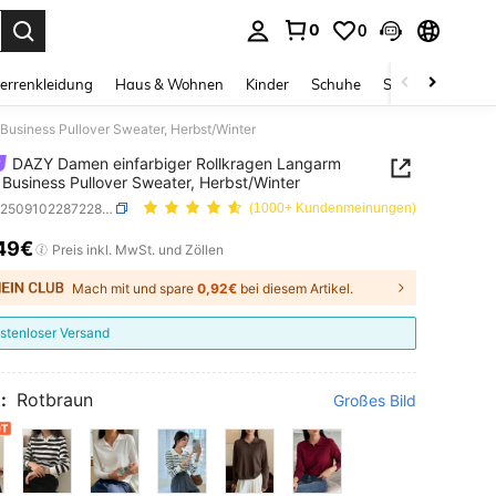
0
0
ess Enter to select.
errenkleidung
Haus & Wohnen
Kinder
Schuhe
Schmuck & Acces
Business Pullover Sweater, Herbst/Winter
DAZY Damen einfarbiger Rollkragen Langarm
 Business Pullover Sweater, Herbst/Winter
SKU: sz25091022872281228
(1000+ Kundenmeinungen)
49€
ICE AND AVAILABILITY
Preis inkl. MwSt. und Zöllen
Mach mit und spare
0,92€
bei diesem Artikel.
stenloser Versand
:
Rotbraun
Großes Bild