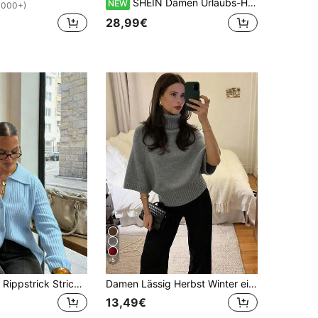
SHEIN Damen Urlaubs-Häkel-Pailletten-Langarm-Pullover mit Cut-outs
NEW
1000+)
28,99€
5
Senya Damen Rippstrick Strickjacke mit Reverskragen, Knopfleiste, langen Ärmeln, lockerer Pullover, Herbst Winter lässig Pendler Strickware
Damen Lässig Herbst Winter einfarbig grau Hochkragen Pullover Fledermausärmel Strick Top geraffte Taille strukturiert /Täglich Büro Pendeln Pullover
13,49€