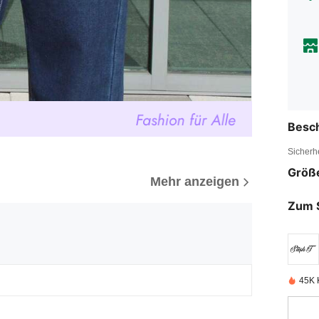
Besc
Sicherh
Größ
Mehr anzeigen
Zum 
45K K