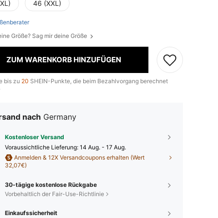
(XL)
46 (XXL)
ßenberater
eine Größe? Sag mir deine Größe
ZUM WARENKORB HINZUFÜGEN
e bis zu
20
SHEIN-Punkte, die beim Bezahlvorgang berechnet
.
rsand nach
Germany
Kostenloser Versand
Voraussichtliche Lieferung:
14 Aug. - 17 Aug.
Anmelden & 12X Versandcoupons erhalten (Wert
32,07€)
30-tägige kostenlose Rückgabe
Vorbehaltlich der Fair-Use-Richtlinie
Einkaufssicherheit