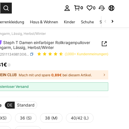
0
0
ess Enter to select.
errenkleidung
Haus & Wohnen
Kinder
Schuhe
Schmuck & Acces
ngarm, Lässig, Herbst/Winter
Steph T Damen einfarbiger Rollkragenpullover
ngarm, Lässig, Herbst/Winter
SKU: sz251113498130645695
(1000+ Kundenmeinungen)
81€
ICE AND AVAILABILITY
Mach mit und spare
0,89€
bei diesem Artikel.
stenloser Versand
e
DE
Standard
(XS)
36 (S)
38 (M)
40/42 (L)