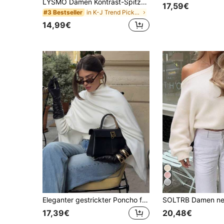
LYSMO Damen Kontrast-Spitze Langarm einreihige Mode dünne Strickjacke
17,59€
in K-J Trend Picks Damen Strickwaren
#3 Bestseller
14,99€
Eleganter gestrickter Poncho für Damen, eleganter lässiger Herbstmode Pullover mit hohem Kragen, Langarm, mittlere Dehnbarkeit, Weiß, Herbst
17,39€
20,48€