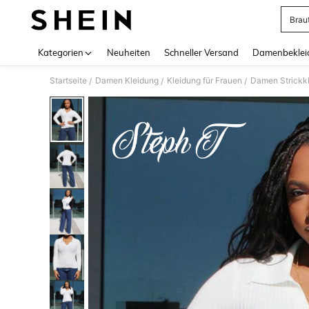
Brau
Use up 
Kategorien
Neuheiten
Schneller Versand
Damenbeklei
Startseite
Damen Kleidung
Kleidung für Frauen
Damen Strickk
/
/
/