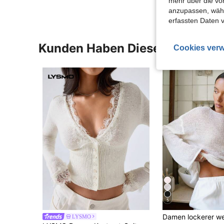
mehr über die vo
anzupassen, wähle
erfassten Daten 
Kunden Haben Diese Artikel A
Cookies verw
5
LYSMO