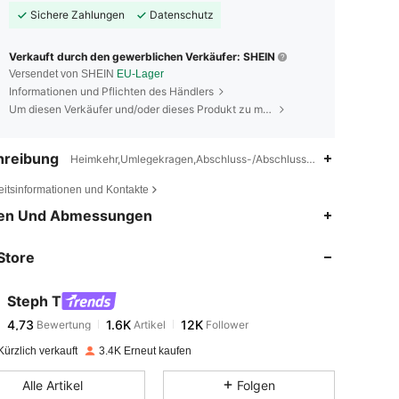
Sichere Zahlungen
Datenschutz
Verkauft durch den gewerblichen Verkäufer: SHEIN
Versendet von SHEIN
EU-Lager
Informationen und Pflichten des Händlers
Um diesen Verkäufer und/oder dieses Produkt zu melden
hreibung
Heimkehr,Umlegekragen,Abschluss-/Abschlusssaison
eitsinformationen und Kontakte
4,73
1.6K
12K
en Und Abmessungen
Store
4,73
1.6K
12K
Steph T
4,73
1.6K
12K
Bewertung
Artikel
Follower
l***1
bezahlt
Vor 1 Tag
ürzlich verkauft
3.4K Erneut kaufen
4,73
1.6K
12K
Alle Artikel
Folgen