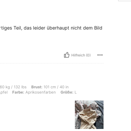
tiges Teil, das leider überhaupt nicht dem Bild
Hilfreich (0)
s, Brust: 101 cm / 40 in, Taille: 76 cm / 30 in, Hüften: 80 cm / 31 in, Körperform:
60 kg / 132 lbs
Brust:
101 cm / 40 in
pfel
Farbe:
Aprikosenfarben
Größe:
L