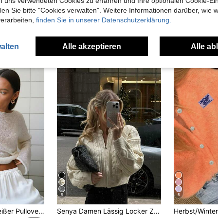
n uns verwendeten Cookies zu erfahren und Ihre optionalen Cookie-Ei
n Sie bitte "Cookies verwalten". Weitere Informationen darüber, wie w
verarbeiten,
finden Sie in unserer Datenschutzerklärung.
uch Angeschaut
alten
Alle akzeptieren
Alle ab
5
5
Damen lockerer weißer Pullover mit langen Ärmeln und Cut-outs, weißer Strand-Cover-up, lässige Strickware für Herbst/Winter
Senya Damen Lässig Locker Zopfstrick Strickjacke, Voll-Reißverschluss Langarm Gerippte Strickjacke, Herbst Winter Neuheiten, Alltag Pendeln Weiß Herbst