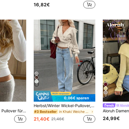
16,82€
11
4
0,06€ sparen
Herbst/Winter Wickel-Pullover, unverzichtbar für Zuhause, geeignet für den täglichen Arbeitsweg, Dates, Reisen und verschiedene Anlässe
Aloru
el-Design, gerafft, gekreuzte Vorderseite, Langarm, Strickpullover, Schulanfang-Outfit
in Khaki Weiche Strickpullover
#3 Bestseller
24,99€
21,40€
21,46€