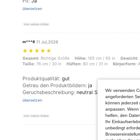
Fit
:
Ja
übersetzen
Vom selben Artikel
m***6
11 Jul,2026
Gesamt: Richtige Größe, Höhe: 165 cm / 65 in, Gewicht: 60 kg / 132 lb
Gesamt:
Richtige Größe
Höhe:
165 cm / 65 in
Gewicht:
Taille:
76 cm / 30 in
Hüften:
80 cm / 31 in
Körperform:
A
Produktqualität
:
gut
Getreu den Produktbildern
:
ja
Wir verwenden Co
Geruchsbeschreibung
:
neutral Schöner weicher St
angeforderten Ser
übersetzen
können jederzeit 
anpassen. Wenn Si
helfen, den Date
Vom selben Artikel
Ihr Einkaufserle
unbedingt erford
Mehr Bewertung
Browsereinstellun