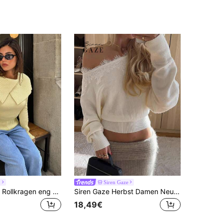
h
Siren Gaze
Aloruh Damen Rollkragen eng anliegender Langarm Gelb Pullover, Herbst/Winter
Siren Gaze Herbst Damen Neu Asymmetrischer einfarbiger Pullover Asymmetrische Schulter Mode Spitzen Patchwork Pullover
18,49€