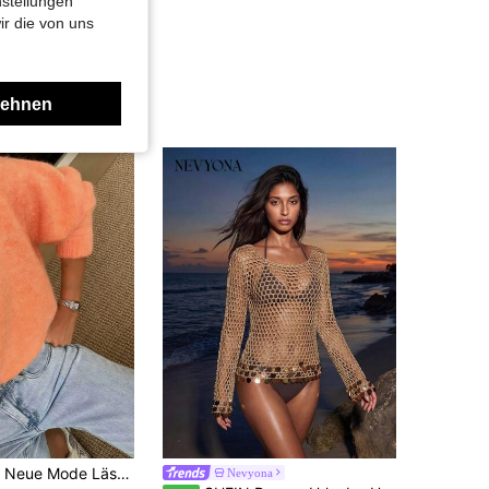
nstellungen
ir die von uns
lehnen
Herbst/Winter Neue Mode Lässig Minimalistisch Gestrickte Knopfjacke Basic Tops, Schulanfang, 6% Wolle, Y2K Damen, Tops zum Ausgehen, Landhaus Herbst
Nevyona