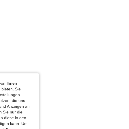
: Apfel, Farbe: Schwarz, Größe: L
von Ihnen
 bieten. Sie
nstellungen
etzen, die uns
 und Anzeigen an
 Sie nur die
n diese in den
htigen kann. Um