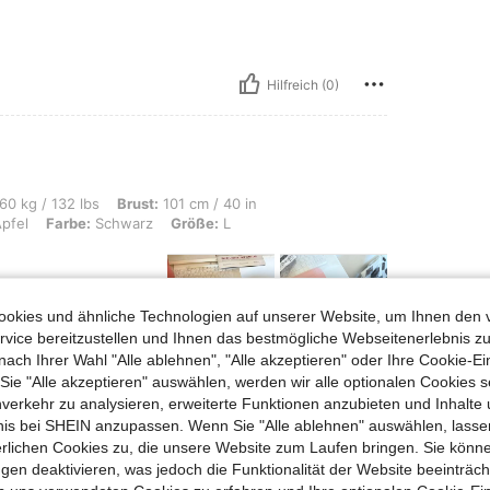
Hilfreich (0)
s, Brust: 101 cm / 40 in, Taille: 76 cm / 30 in, Hüften: 80 cm / 31 in, Körperform
60 kg / 132 lbs
Brust:
101 cm / 40 in
pfel
Farbe:
Schwarz
Größe:
L
okies und ähnliche Technologien auf unserer Website, um Ihnen den 
off ❤️🥰
vice bereitzustellen und Ihnen das bestmögliche Webseitenerlebnis zu
nach Ihrer Wahl "Alle ablehnen", "Alle akzeptieren" oder Ihre Cookie-Ei
e "Alle akzeptieren" auswählen, werden wir alle optionalen Cookies s
nverkehr zu analysieren, erweiterte Funktionen anzubieten und Inhalte
Hilfreich (0)
bnis bei SHEIN anzupassen. Wenn Sie "Alle ablehnen" auswählen, lassen
erlichen Cookies zu, die unsere Website zum Laufen bringen. Sie könne
en Ansehen
gen deaktivieren, was jedoch die Funktionalität der Website beeinträc