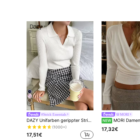
24
#Strick Essentials
MORI
DAZY Unifarben gerippter Strickpullover, Langarm Oberteil, Herbstkleidung
MORI Damen Pullover für Herbst und Winter, Y2K, weich, cremeweiß, tiefer V-Ausschnitt, Wick
NEW
(1000+)
17,32€
17,51€