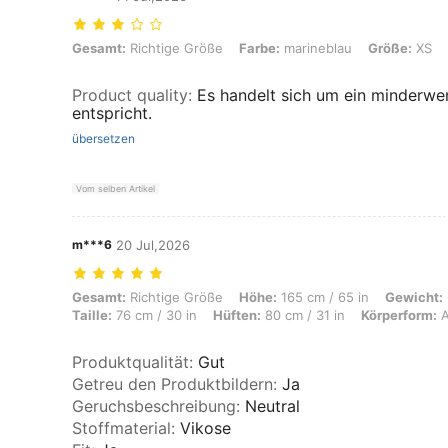
Gesamt: Richtige Größe, Farbe: marineblau, Größe: XS
Gesamt:
Richtige Größe
Farbe:
marineblau
Größe:
XS
Product quality
:
Es handelt sich um ein minderwer
entspricht.
übersetzen
Vom selben Artikel
m***6
20 Jul,2026
Gesamt: Richtige Größe, Höhe: 165 cm / 65 in, Gewicht: 60 kg / 132 lb
Gesamt:
Richtige Größe
Höhe:
165 cm / 65 in
Gewicht:
Taille:
76 cm / 30 in
Hüften:
80 cm / 31 in
Körperform:
A
Produktqualität
:
Gut
Getreu den Produktbildern
:
Ja
Geruchsbeschreibung
:
Neutral
Stoffmaterial
:
Vikose