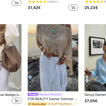
(1000+)
(
31,42€
25,23€
24
8
SOLTRB Damen neue lässige einfarbige locker geschnittene Off-Shoulder Langarm Pullover, romantische Einfarbig, super locker gestrickter Top, beige Damenkleidung
#Halstuch Oberteile
FOR BEAUTY Damen Sommer Neues Strickoberteil, Lässiger Stil, einfarbiges goldenes lockeres Schal-Cover-Up, Boho-Stil, geeignet für Strand und Urlaub, Resort-Kleidung
27,05€
in Stoff Hautfreundliche Tops für jeden Tag
#1 Bestseller