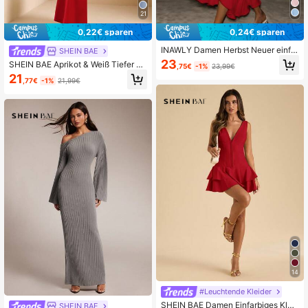
21
0,22€ sparen
0,24€ sparen
INAWLY Damen Herbst Neuer einfar
SHEIN BAE
biger langärmeliger sexy figurbetont
23
SHEIN BAE Aprikot & Weiß Tiefer V-
,75€
-1%
23,99€
er Kleid mit Rüschensaum
Ausschnitt Spaghettiträger Super L
21
,77€
-1%
21,99€
ange Rückenfreie Schleife Satin M
eerjungfrau Kleid, Elegantes Kleid,
Urlaubskleid, Brautjungfernkleid, G
eburtstagsparty Kleid, Abschlussbal
l Kleid, Weißes Kleid
14
#Leuchtende Kleider
SHEIN BAE Damen Einfarbiges Klei
SHEIN BAE