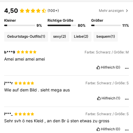
4,50
(100+)
Mehr anzeigen
Kleiner
Richtige Größe
Größer
9%
80%
11%
Geburtstags-Outfits
(1)
sexy
(2)
Liebe
(2)
bequem
(1)
b***9
Farbe: Schwarz / Größe: M
Amei
amei
amei
amei
Hilfreich
(0)
j***r
Farbe: Schwarz / Größe: S
Wie
auf
dem
Bild
.
sieht
mega
aus
Hilfreich
(1)
l***_
Farbe: Schwarz / Größe: S
Sehr
svh
ö
nes
Kleid
,
an
den
Br
ü
sten
etwas
zu
gross
Hilfreich
(0)