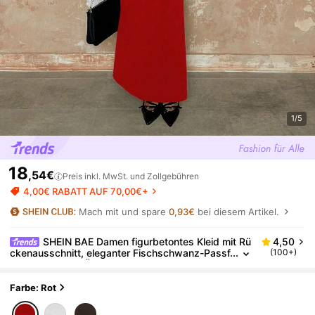
1/5
18
,54€
Preis inkl. MwSt. und Zollgebühren
4,00€ RABATT AUF 70,00€+
Mach mit und spare
0,93€
bei diesem Artikel.
SHEIN BAE Damen figurbetontes Kleid mit Rü
4,50
ckenausschnitt, eleganter Fischschwanz-Passf
(100+)
orm und langen Ärmeln, einfarbig
Farbe: Rot