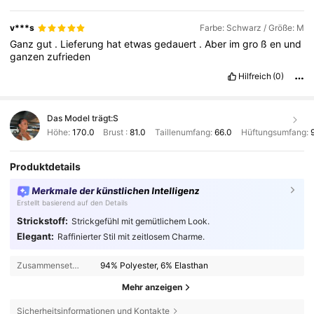
v***s
Farbe: Schwarz / Größe: M
Ganz
gut
.
Lieferung
hat
etwas
gedauert
.
Aber
im
gro
ß
en
und
ganzen
zufrieden
Hilfreich
(0)
Das Model trägt:
S
Höhe:
170.0
Brust :
81.0
Taillenumfang:
66.0
Hüftungsumfang:
Produktdetails
Merkmale der künstlichen Intelligenz
Erstellt basierend auf den Details
Strickstoff:
Strickgefühl mit gemütlichem Look.
Elegant:
Raffinierter Stil mit zeitlosem Charme.
Zusammensetzung:
94% Polyester, 6% Elasthan
Mehr anzeigen
Sicherheitsinformationen und Kontakte