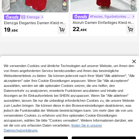
10
10
#Festes, figurbetontes Kleid
Elenzga
Aloruh Damen Einfarbiges Kleid mit
Elenzga Elegantes Damen Kleid mit
schräger Schulter, figurbetont, eleg
geraffter Taille und langem glänzen
22
19
,49€
,49€
ant und sexy
dem Träger für Partys
Wir verwenden Cookies und ähnliche Technologien auf unserer Website, um Ihnen den
von Ihnen angeforderten Service bereitzustellen und Ihnen das bestmögliche
Webseitenerlebnis zu bieten. Sie können jederzeit nach Ihrer Wahl "Alle ablehnen", "Alle
akzeptieren" oder Ihre Cookie-Einstellungen anpassen. Wenn Sie "Alle akzeptieren"
auswählen, werden wir alle optionalen Cookies setzen, die uns helfen, den
Datenverkehr zu analysieren, erweiterte Funktionen anzubieten und Inhalte und
Anzeigen an Ihr Einkaufserlebnis bei SHEIN anzupassen. Wenn Sie "Alle ablehnen"
auswählen, lassen Sie nur die unbedingt erforderlichen Cookies zu, die unsere Website
zum Laufen bringen. Sie können diese in den Browsereinstellungen deaktivieren, was
jedoch die Funktionalität der Website beeinträchtigen kann. Um mehr über die von uns
verwendeten Cookies zu erfahren und Ihre optionalen Cookie-Einstellungen
anzupassen, wählen Sie bitte "Cookies verwalten". Weitere Informationen darüber, wie
wir die von uns erfassten Daten verarbeiten,
finden Sie in unserer
Datenschutzerklärung.