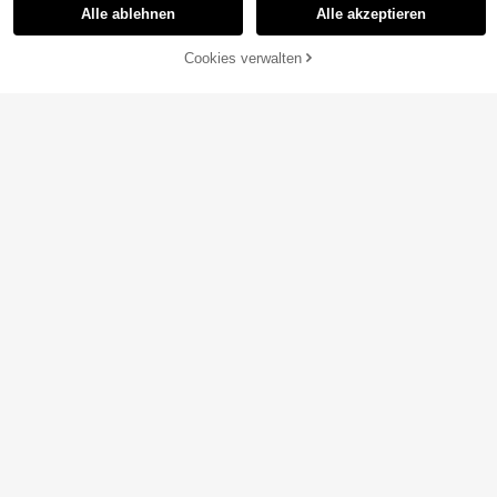
Alle ablehnen
Alle akzeptieren
Cookies verwalten
ZUM WARENKORB HINZUFÜGEN