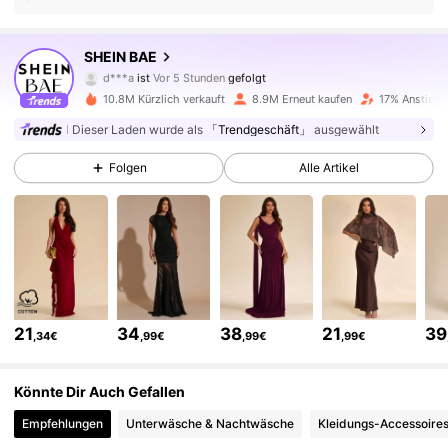
2.7M Follower
4,83
SHEIN BAE
e***7
ist am Durchsuchen
2.7M Follower
4,83
10.8M Kürzlich verkauft
8.9M Erneut kaufen
17% Anstieg 
Dieser Laden wurde als
「Trendgeschäft」
ausgewählt
2.7M Follower
4,83
Folgen
Alle Artikel
2.7M Follower
4,83
2.7M Follower
4,83
21
34
38
21
39
,34€
,99€
,99€
,99€
2.7M Follower
4,83
Könnte Dir Auch Gefallen
Empfehlungen
Unterwäsche & Nachtwäsche
Kleidungs-Accessoire
2.7M Follower
4,83