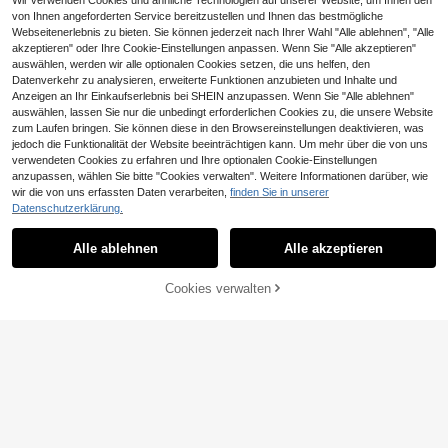
Wir verwenden Cookies und ähnliche Technologien auf unserer Website, um Ihnen den
T-Shirt, vielseitig für den täglichen
von Ihnen angeforderten Service bereitzustellen und Ihnen das bestmögliche
Gebrauch für Frauen Weiß Urlaub,
Webseitenerlebnis zu bieten. Sie können jederzeit nach Ihrer Wahl "Alle ablehnen", "Alle
Boho Chic
akzeptieren" oder Ihre Cookie-Einstellungen anpassen. Wenn Sie "Alle akzeptieren"
auswählen, werden wir alle optionalen Cookies setzen, die uns helfen, den
Datenverkehr zu analysieren, erweiterte Funktionen anzubieten und Inhalte und
Anzeigen an Ihr Einkaufserlebnis bei SHEIN anzupassen. Wenn Sie "Alle ablehnen"
auswählen, lassen Sie nur die unbedingt erforderlichen Cookies zu, die unsere Website
zum Laufen bringen. Sie können diese in den Browsereinstellungen deaktivieren, was
jedoch die Funktionalität der Website beeinträchtigen kann. Um mehr über die von uns
verwendeten Cookies zu erfahren und Ihre optionalen Cookie-Einstellungen
anzupassen, wählen Sie bitte "Cookies verwalten". Weitere Informationen darüber, wie
13
wir die von uns erfassten Daten verarbeiten,
finden Sie in unserer
7
Datenschutzerklärung.
INAWLY Solva Damen Lässig einfar
Ähnliche vorrätige Artikel anzeigen
Alle ansehen
biges minimalistisches V-Ausschnitt
#1 Bestseller
in Ernte Freizeit-T-Shirts
#Oversized Fits
27
Kurzarm T-Shirt
Alle ablehnen
Alle akzeptieren
8
Coolane Damen Frühlings-/Sommer
Sorry, dieses Produkt ist ausverkauft.
,99€
Festival Ausgehen Streetwear Vinta
SHEIN EZwear Lässiges, minimalist
10
,99€
ge atmungsaktives Mesh Nummer
isches Damen T-Shirt mit Allover-
#1 Bestseller
in Grafik Basic-T-Shirts
10
Cookies verwalten
AUSVERKAUFT
Grafik Baseball Trikot rotes Trikot
Muster, Off-Shoulder, locker sitzen
9
der Kurzarm-Schnitt
,99€
Damen Lässig Rundhals Kurzarm T
-Shirt Weiß mit Engel Flügel Paillett
10
,39€
en Stickerei für Ausgehen Party, Y2
K Sommer, Urlaub & Strand