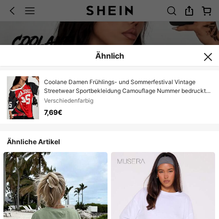
Ähnlich
Coolane Damen Frühlings- und Sommerfestival Vintage
Streetwear Sportbekleidung Camouflage Nummer bedrucktes
Baseball Jersey T-Shirt
Verschiedenfarbig
7,69€
Ähnliche Artikel