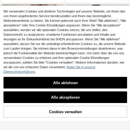
geeignet für Dates, Urlaub, Alltagstr
staben Sonnen Muster Brunch Dam
agen, Geburtstagsfeiern, Hochzeits
en Elegant Rosa, Vacationcore
gäste, weiches und verspieltes Kur
Wir verwenden Cookies und ähnliche Technologien auf unserer Website, um Ihnen den
zkleid
von Ihnen angeforderten Service bereitzustellen und Ihnen das bestmögliche
Webseitenerlebnis zu bieten. Sie können jederzeit nach Ihrer Wahl "Alle ablehnen", "Alle
akzeptieren" oder Ihre Cookie-Einstellungen anpassen. Wenn Sie "Alle akzeptieren"
auswählen, werden wir alle optionalen Cookies setzen, die uns helfen, den
Datenverkehr zu analysieren, erweiterte Funktionen anzubieten und Inhalte und
Anzeigen an Ihr Einkaufserlebnis bei SHEIN anzupassen. Wenn Sie "Alle ablehnen"
auswählen, lassen Sie nur die unbedingt erforderlichen Cookies zu, die unsere Website
zum Laufen bringen. Sie können diese in den Browsereinstellungen deaktivieren, was
jedoch die Funktionalität der Website beeinträchtigen kann. Um mehr über die von uns
verwendeten Cookies zu erfahren und Ihre optionalen Cookie-Einstellungen
anzupassen, wählen Sie bitte "Cookies verwalten". Weitere Informationen darüber, wie
wir die von uns erfassten Daten verarbeiten,
finden Sie in unserer
Datenschutzerklärung.
Alle ablehnen
1,02€ sparen
5
#Sommerlich elegant
BizChic
Floreya Frühling/Sommer minimalist
Alle akzeptieren
BizChic Locker sitzendes Kleid, Vin
23
isches einfarbiges lässiges elegant
tage französischer eleganter Busin
16 übrig
,95€
-4%
24,97€
es vielseitiges Polokragen Hemdkle
ess-Formal-Urlaubs-Landhausstil,
25
,49€
id koreanischer Stil elegant schlank
vielseitig für den täglichen Gebrauc
ZUM WARENKORB
Cookies verwalten
JETZT EINKAUFEN
machend mit Kordelzug lang weiß
h im Sommer und Herbst beim Pend
HINZUFÜGEN
eln