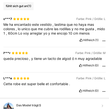
fühlt sich gut an
(1)
c***7
Farbe: Pink / Größe: L
Me
ha
encantado
este
vestido
,
lastima
que
no
haya
mas
colores
,
lo
unico
que
me
cubre
las
rodillas
y
no
me
gusta
,
mido
1
,
60cm
Lo
voy
arreglar
yo
y
me
encojo
10
cm
menos
Hilfreich
(1)
l***r
Farbe: Pink / Größe: M
queda
precioso
,
y
tiene
un
tacto
de
algod
ó
n
muy
agradable
Hilfreich
(0)
L***e
Farbe: Pink / Größe: L
Cette
robe
est
super
belle
et
confortable
.
Hilfreich
(0)
Das Model trägt:
S