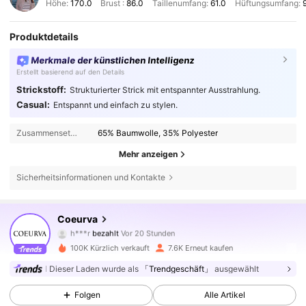
Höhe:
170.0
Brust :
86.0
Taillenumfang:
61.0
Hüftungsumfang:
Produktdetails
Merkmale der künstlichen Intelligenz
Erstellt basierend auf den Details
Strickstoff:
Strukturierter Strick mit entspannter Ausstrahlung.
Casual:
Entspannt und einfach zu stylen.
Zusammensetzung:
65% Baumwolle, 35% Polyester
Mehr anzeigen
Sicherheitsinformationen und Kontakte
19K Follower
4,72
Coeurva
h***r
bezahlt
Vor 20 Stunden
B***1
ist
Vor 8 Stunden
gefolgt
19K Follower
4,72
100K Kürzlich verkauft
7.6K Erneut kaufen
Dieser Laden wurde als
「Trendgeschäft」
ausgewählt
19K Follower
4,72
Folgen
Alle Artikel