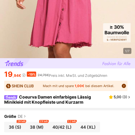
1/7
19
-19%
24,76€
,94€
Preis inkl. MwSt. und Zollgebühren
Mach mit und spare
1,00€
bei diesem Artikel.
Coeurva Damen einfarbiges Lässig
5,00
(
3
)
Minikleid mit Knopfleiste und Kurzarm
Größe
DE
20 left
19 left
12 left
36
(S)
38
(M)
40/42
(L)
44
(XL)