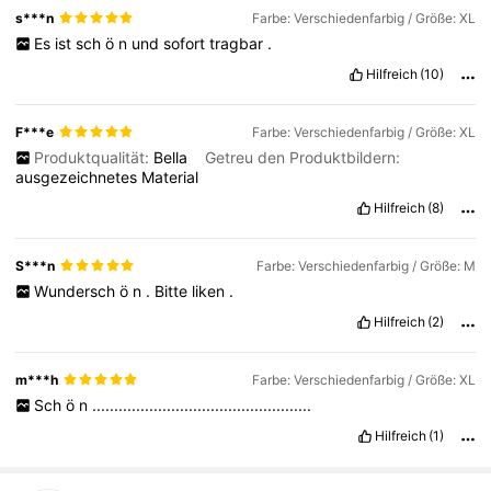
s***n
Farbe: Verschiedenfarbig / Größe: XL
Es
ist
sch
ö
n
und
sofort
tragbar
.
Hilfreich
(10)
F***e
Farbe: Verschiedenfarbig / Größe: XL
Produktqualität:
Bella
Getreu den Produktbildern:
ausgezeichnetes
Material
Hilfreich
(8)
S***n
Farbe: Verschiedenfarbig / Größe: M
Wundersch
ö
n
.
Bitte
liken
.
Hilfreich
(2)
m***h
Farbe: Verschiedenfarbig / Größe: XL
Sch
ö
n
..................................................
Hilfreich
(1)
460K Follower
4,66