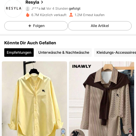
Resyla
J***a
ist
Vor 4 Stunden
gefolgt
c***n
ist am Durchsuchen
460K Follower
6.7M Kürzlich verkauft
1.2M Erneut kaufen
4,66
Folgen
Alle Artikel
460K Follower
4,66
Könnte Dir Auch Gefallen
Empfehlungen
Unterwäsche & Nachtwäsche
Kleidungs-Accessoire
460K Follower
4,66
460K Follower
4,66
460K Follower
4,66
460K Follower
4,66