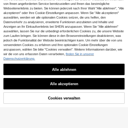
von Ihnen angeforderten Service bereitzustellen und Ihnen das bestmögliche
Webseitenerlebnis zu bieten. Sie können jederzeit nach Ihrer Wahl "Alle ablehnen", "Alle
akzeptieren" oder Ihre Cookie-Einstellungen anpassen. Wenn Sie "Alle akzeptieren"
auswählen, werden wir alle optionalen Cookies setzen, die uns helfen, den
Datenverkehr zu analysieren, erweiterte Funktionen anzubieten und Inhalte und
Anzeigen an Ihr Einkaufserlebnis bei SHEIN anzupassen. Wenn Sie "Alle ablehnen"
auswählen, lassen Sie nur die unbedingt erforderlichen Cookies zu, die unsere Website
zum Laufen bringen. Sie können diese in den Browsereinstellungen deaktivieren, was
jedoch die Funktionalität der Website beeinträchtigen kann. Um mehr über die von uns
verwendeten Cookies zu erfahren und Ihre optionalen Cookie-Einstellungen
anzupassen, wählen Sie bitte "Cookies verwalten". Weitere Informationen darüber, wie
wir die von uns erfassten Daten verarbeiten,
finden Sie in unserer
Datenschutzerklärung.
28
Alle ablehnen
#Koreanischer Stil
24
Muchica Damen Lässig Oversize G
estreiftes Strick T-Shirt
Franclia Damen Lässiges, weites La
10
,49€
Alle akzeptieren
ngarmhemd, Leoparden-Muster, ein
11
,99€
fach und vielseitig für den Alltag, H
erbst/Winter
ZUM WARENKORB
Cookies verwalten
JETZT EINKAUFEN
HINZUFÜGEN