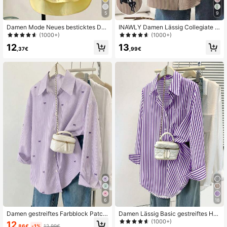
460K Follower
4,66
5
9
Damen Mode Neues besticktes Det
INAWLY Damen Lässig Collegiate R
ail vorne Knopf Langarm Hemd Gel
ückkehr zur Schule gestickte Pferd
460K Follower
4,66
(1000+)
(1000+)
b
gestreifte Patchwork Strick einfarbi
12
13
ge Schal 2 in 1 reguläre Langarm Bl
,37€
,99€
use, Herbst
460K Follower
4,66
460K Follower
4,66
6
18
Damen gestreiftes Farbblock Patch
Damen Lässig Basic gestreiftes He
work Kragen Vorderseite Knopfhem
md mit Spitzenkragen, Langarm, mit
(1000+)
12
,86€
-1%
12,99€