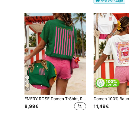
4-5 Werktage
14
EMERY ROSE Damen T-Shirt, Rosa und Grün Lässig Street Style Grafik Kurzarm Sommer Top, Süß Urlaub Feiertag, Strandkleidung Miami Resort Kleidung
8,99€
11,49€