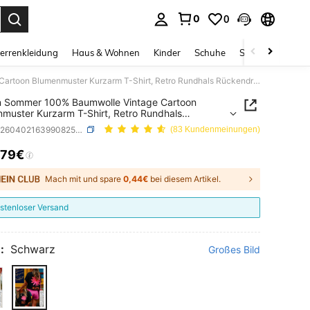
0
0
ess Enter to select.
errenkleidung
Haus & Wohnen
Kinder
Schuhe
Schmuck & Acces
Damen Sommer 100% Baumwolle Vintage Cartoon Blumenmuster Kurzarm T-Shirt, Retro Rundhals Rückendruck Lässig Alltag Streetwear Top Urlaub Schwarz
 Sommer 100% Baumwolle Vintage Cartoon
muster Kurzarm T-Shirt, Retro Rundhals
druck Lässig Alltag Streetwear Top Urlaub
SKU: sz260402163990825494655
(83 Kundenmeinungen)
rz
,79€
ICE AND AVAILABILITY
Mach mit und spare
0,44€
bei diesem Artikel.
stenloser Versand
:
Schwarz
Großes Bild