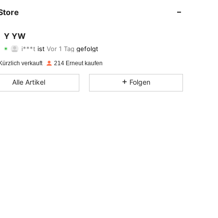
4,67
21
104
Store
4,67
21
104
Y YW
i***t
ist
Vor 1 Tag
gefolgt
4,67
21
104
Bewertung
Artikel
Follower
ürzlich verkauft
214 Erneut kaufen
4,67
21
104
Alle Artikel
Folgen
4,67
21
104
4,67
21
104
4,67
21
104
4,67
21
104
4,67
21
104