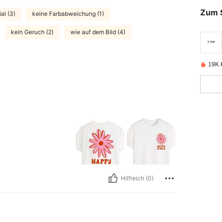
Zum 
al (3)
keine Farbabweichung (1)
kein Geruch (2)
wie auf dem Bild (4)
19K K
Hilfreich (0)