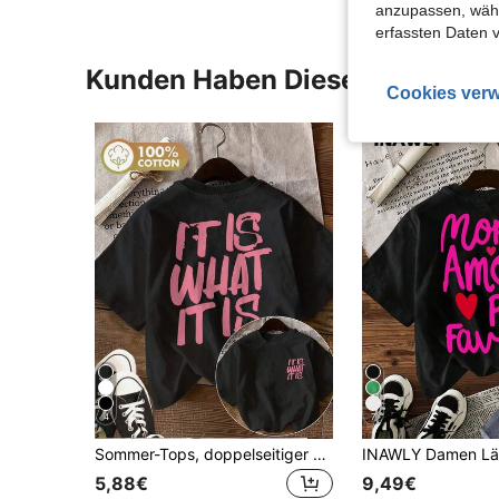
anzupassen, wähle
erfassten Daten 
Kunden Haben Diese Artikel A
Cookies verw
4
7
Sommer-Tops, doppelseitiger Druck, Sommertrend, handgeschriebener Stil, rosa "IT IS WHAT"-Aufdruck, kurzärmeliges Rundhals-T-Shirt aus Baumwolle, 100 % Baumwolle
5,88€
9,49€