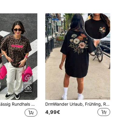
arm T-Shirt Urlaub Schwarz Sommer, mühelos schick
DrmWander Urlaub, Frühling, Resort Bekleidung für Frauen, Frühlings T-Shirt für Frauen
4,99€