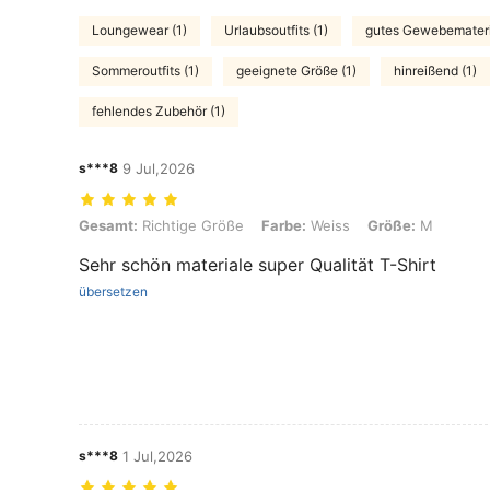
Loungewear (1)
Urlaubsoutfits (1)
gutes Gewebemateri
Sommeroutfits (1)
geeignete Größe (1)
hinreißend (1)
fehlendes Zubehör (1)
s***8
9 Jul,2026
Gesamt: Richtige Größe, Farbe: Weiss, Größe: M
Gesamt:
Richtige Größe
Farbe:
Weiss
Größe:
M
Sehr schön materiale super Qualität T-Shirt
übersetzen
s***8
1 Jul,2026