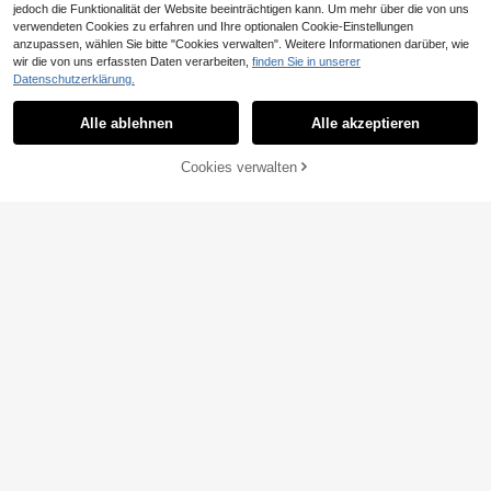
jedoch die Funktionalität der Website beeinträchtigen kann. Um mehr über die von uns
#Auffälliges Cutout
verwendeten Cookies zu erfahren und Ihre optionalen Cookie-Einstellungen
Opulessa Lässiges Urlaubs-Einfarbi
anzupassen, wählen Sie bitte "Cookies verwalten". Weitere Informationen darüber, wie
10
ges Strick-T-Shirt für Damen
,99€
wir die von uns erfassten Daten verarbeiten,
finden Sie in unserer
15
Datenschutzerklärung.
Damen Lässig Sexy Ärmellos Rundh
8
als Strick Pailletten Pullover Weste
,58€
8,66€
Alle ablehnen
Alle akzeptieren
2026 Neue Mode Elegantes Top
Cookies verwalten
ZUM WARENKORB HINZUFÜGEN
Modisches schwarzes Damen-Cam
9
isole mit zarten Kontrast-Spitzende
,40€
9,49€
tails und Spaghettiträgern, sommerli
19
ch lässig
StreetHx