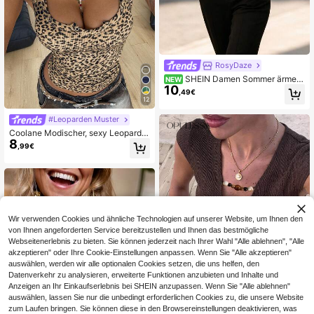
RosyDaze
SHEIN Damen Sommer ärmell
NEW
10
oses Hemd mit Neckholder-Kragen,
,49€
Vorder- und Rückseite in Apricot mi
12
t schwarzem gestreiftem Digital-Pl
atzdruck, gewebter Grundstoff mit s
#Leoparden Muster
chwarzem Kontrastsaum, Basic Fit,
Coolane Modischer, sexy Leopard
lässig locker vielseitig modisch eleg
8
Muster Strick Bodycon Trägertop fü
,99€
ant französischer Stil für den täglic
r Frauen
hen Gebrauch, Pendeln, Urlaub und
Büro
Wir verwenden Cookies und ähnliche Technologien auf unserer Website, um Ihnen den
von Ihnen angeforderten Service bereitzustellen und Ihnen das bestmögliche
Webseitenerlebnis zu bieten. Sie können jederzeit nach Ihrer Wahl "Alle ablehnen", "Alle
akzeptieren" oder Ihre Cookie-Einstellungen anpassen. Wenn Sie "Alle akzeptieren"
auswählen, werden wir alle optionalen Cookies setzen, die uns helfen, den
Datenverkehr zu analysieren, erweiterte Funktionen anzubieten und Inhalte und
Anzeigen an Ihr Einkaufserlebnis bei SHEIN anzupassen. Wenn Sie "Alle ablehnen"
auswählen, lassen Sie nur die unbedingt erforderlichen Cookies zu, die unsere Website
zum Laufen bringen. Sie können diese in den Browsereinstellungen deaktivieren, was