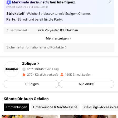
Merkmale der künstlichen Intelligenz
Erstellt basierend auf den Details
Strickstoff:
Weiche Strickstruktur mit lässigem Charme.
Party:
Stilvoll und bereit für die Party.
Zusammensetzung:
92% Polyester, 8% Elasthan
Mehr anzeigen
Sicherheitsinformationen und Kontakte
73K Follower
4,85
Zolique
s***r
bezahlt
Vor 1 Tag
G***m
ist
Vor 3 Stunden
gefolgt
270K Kürzlich verkauft
190K Erneut kaufen
73K Follower
4,85
Folgen
Alle Artikel
73K Follower
4,85
Könnte Dir Auch Gefallen
Empfehlungen
Unterwäsche & Nachtwäsche
Kleidungs-Accessoire
73K Follower
4,85