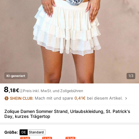
1/3
KI-generiert
8
,18€
Preis inkl. MwSt. und Zollgebühren
Mach mit und spare
0,41€
bei diesem Artikel.
Zolique Damen Sommer Strand, Urlaubskleidung, St. Patrick's
Day, kurzes Trägertop
Größe
:
DE
Standard
18 left
14 left
20 left