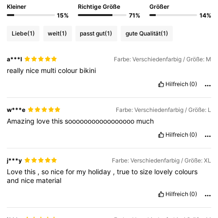
Kleiner
Richtige Größe
Größer
15%
71%
14%
Liebe
(1)
weit
(1)
passt gut
(1)
gute Qualität
(1)
a***l
Farbe: Verschiedenfarbig / Größe: M
really
nice
multi
colour
bikini
Hilfreich
(0)
w***e
Farbe: Verschiedenfarbig / Größe: L
Amazing
love
this
sooooooooooooooooo
much
Hilfreich
(0)
j***y
Farbe: Verschiedenfarbig / Größe: XL
Love
this
,
so
nice
for
my
holiday
,
true
to
size
lovely
colours
and
nice
material
Hilfreich
(0)