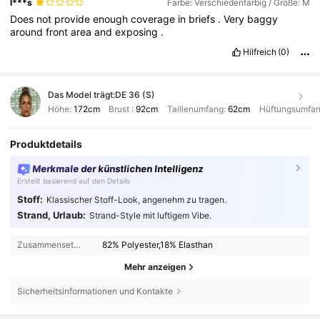
l***s
Farbe: Verschiedenfarbig / Größe: M
Does
not
provide
enough
coverage
in
briefs
.
Very
baggy
around
front
area
and
exposing
.
Hilfreich
(0)
Das Model trägt:
DE 36 (S)
Höhe:
172cm
Brust :
92cm
Taillenumfang:
62cm
Hüftungsumfan
Produktdetails
Merkmale der künstlichen Intelligenz
Erstellt basierend auf den Details
Stoff:
Klassischer Stoff-Look, angenehm zu tragen.
Strand, Urlaub:
Strand-Style mit luftigem Vibe.
Zusammensetzung:
82% Polyester,18% Elasthan
Mehr anzeigen
Sicherheitsinformationen und Kontakte
414K Follower
4,88