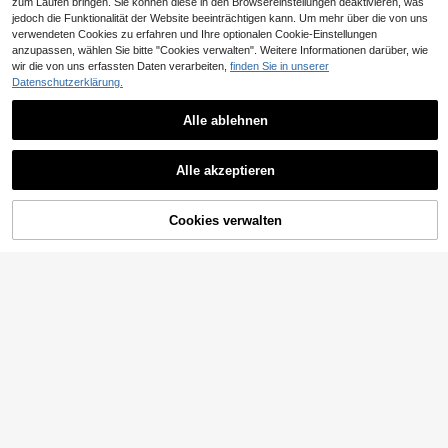
zum Laufen bringen. Sie können diese in den Browsereinstellungen deaktivieren, was
jedoch die Funktionalität der Website beeinträchtigen kann. Um mehr über die von uns
verwendeten Cookies zu erfahren und Ihre optionalen Cookie-Einstellungen
anzupassen, wählen Sie bitte "Cookies verwalten". Weitere Informationen darüber, wie
wir die von uns erfassten Daten verarbeiten,
finden Sie in unserer
Datenschutzerklärung.
Alle ablehnen
Alle akzeptieren
Cookies verwalten
ZUM WARENKORB HINZUFÜGEN