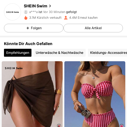
SHEIN Swim
a***a
ist
Vor 30 Minuten
gefolgt
a***_
ist am Durchsuchen
414K Follower
4,88
3.1M Kürzlich verkauft
4.4M Erneut kaufen
Folgen
Alle Artikel
414K Follower
4,88
Könnte Dir Auch Gefallen
Empfehlungen
Unterwäsche & Nachtwäsche
Kleidungs-Accessoire
414K Follower
4,88
414K Follower
4,88
414K Follower
4,88
414K Follower
4,88