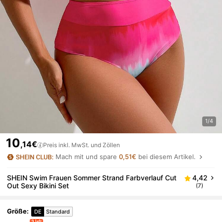
1/4
10
,14€
Preis inkl. MwSt. und Zöllen
Mach mit und spare
0,51€
bei diesem Artikel.
SHEIN Swim Frauen Sommer Strand Farbverlauf Cut
4,42
Out Sexy Bikini Set
(7)
Größe
:
DE
Standard
9 left