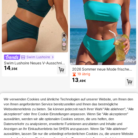
19
Swim Lushoire
Swim Lushoire Neues V-Ausschnitt
14
Einfarbig Bikini-Set mit hoher Taille,
2026 Sommer neue Mode frisches
,35€
2 Stücke, Strandoutfit für Frauen im
See-Blau trägerlose Bandeau Bade
19 übrig
Sommer
anzug hohe Taille Retro-Stil Hot Gir
13
,49€
l Zweiteiler Bikini Set Urlaub Strand
Wir verwenden Cookies und ähnliche Technologien auf unserer Website, um Ihnen den
von Ihnen angeforderten Service bereitzustellen und Ihnen das bestmögliche
Webseitenerlebnis zu bieten. Sie können jederzeit nach Ihrer Wahl "Alle ablehnen", "Alle
akzeptieren" oder Ihre Cookie-Einstellungen anpassen. Wenn Sie "Alle akzeptieren"
auswählen, werden wir alle optionalen Cookies setzen, die uns helfen, den
Datenverkehr zu analysieren, erweiterte Funktionen anzubieten und Inhalte und
Anzeigen an Ihr Einkaufserlebnis bei SHEIN anzupassen. Wenn Sie "Alle ablehnen"
auswählen, lassen Sie nur die unbedingt erforderlichen Cookies zu, die unsere Website