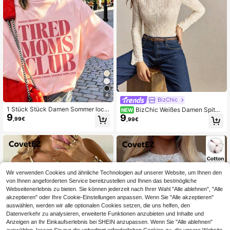
4
BizChic
1 Stück Stück Damen Sommer lock
BizChic Weißes Damen Spitze
NEW
9
er lässig Kurzarm T-Shirt Top, INS Y
9
n T-Shirt, gerader Ausschnitt, schm
,99€
,99€
2K entspannter sportlicher Stil "TIR
ale Passform, vielseitig einsetzbar,
ED MOMS CLUB" Grafikdruck T-Sh
Schichten, Herbst, französisch eleg
irt Rosa
ant, sexy, elegant, schlankmachen
d, Büro, Pendeln, Geschäft, Arbeitsp
latz, sozial, Urlaub, formell, Hallowe
en, Feiertag, täglich, lässig, Ausflug,
Date, Geburtstag, Party, Treffen, Url
Wir verwenden Cookies und ähnliche Technologien auf unserer Website, um Ihnen den
aub, Land, minimalistisch, Y2K, Stre
von Ihnen angeforderten Service bereitzustellen und Ihnen das bestmögliche
etstyle
Webseitenerlebnis zu bieten. Sie können jederzeit nach Ihrer Wahl "Alle ablehnen", "Alle
akzeptieren" oder Ihre Cookie-Einstellungen anpassen. Wenn Sie "Alle akzeptieren"
auswählen, werden wir alle optionalen Cookies setzen, die uns helfen, den
Datenverkehr zu analysieren, erweiterte Funktionen anzubieten und Inhalte und
Anzeigen an Ihr Einkaufserlebnis bei SHEIN anzupassen. Wenn Sie "Alle ablehnen"