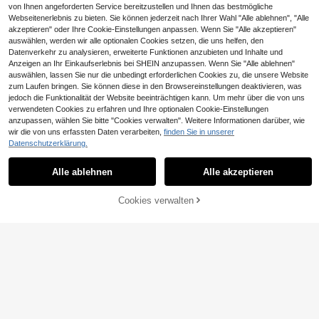
von Ihnen angeforderten Service bereitzustellen und Ihnen das bestmögliche
Webseitenerlebnis zu bieten. Sie können jederzeit nach Ihrer Wahl "Alle ablehnen", "Alle
akzeptieren" oder Ihre Cookie-Einstellungen anpassen. Wenn Sie "Alle akzeptieren"
auswählen, werden wir alle optionalen Cookies setzen, die uns helfen, den
Datenverkehr zu analysieren, erweiterte Funktionen anzubieten und Inhalte und
Anzeigen an Ihr Einkaufserlebnis bei SHEIN anzupassen. Wenn Sie "Alle ablehnen"
auswählen, lassen Sie nur die unbedingt erforderlichen Cookies zu, die unsere Website
zum Laufen bringen. Sie können diese in den Browsereinstellungen deaktivieren, was
jedoch die Funktionalität der Website beeinträchtigen kann. Um mehr über die von uns
verwendeten Cookies zu erfahren und Ihre optionalen Cookie-Einstellungen
anzupassen, wählen Sie bitte "Cookies verwalten". Weitere Informationen darüber, wie
6
26
wir die von uns erfassten Daten verarbeiten,
finden Sie in unserer
Datenschutzerklärung.
#Off Shoulder Chic
GLAMSKIN
Coolane Damen Streetwear Ausgeh
GLAMSKIN Damen Sommer/Herbst
Alle ablehnen
Alle akzeptieren
7
9
mode Sport Lässig Grafik Off-Shoul
Basic gestreiftes Kontrastsaum V-A
,99€
,49€
der Loose Fit Crop Top Rot
usschnitt Langarm Top, Schulanfan
g/Ausflug/Streetwear Lässig
Cookies verwalten
ZUM WARENKORB HINZUFÜGEN