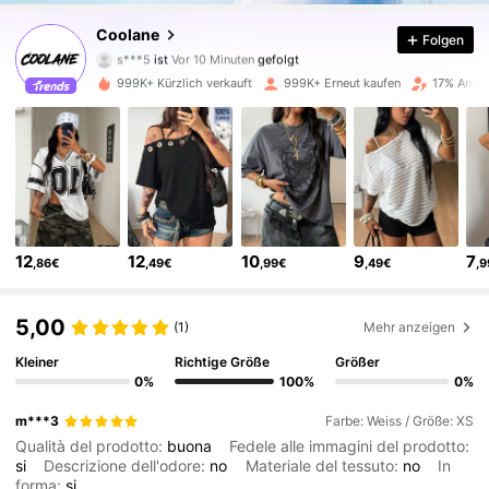
945K Follower
4,84
Coolane
Folgen
s***5
ist
Vor 10 Minuten
gefolgt
b***p
ist am Durchsuchen
945K Follower
4,84
999K+ Kürzlich verkauft
999K+ Erneut kaufen
17% Ansti
945K Follower
4,84
945K Follower
4,84
12
12
10
9
7
,86€
,49€
,99€
,49€
,
945K Follower
4,84
5,00
(1)
Mehr anzeigen
945K Follower
4,84
Kleiner
Richtige Größe
Größer
0%
100%
0%
945K Follower
4,84
m***3
Farbe: Weiss / Größe: XS
Qualità del prodotto:
buona
Fedele alle immagini del prodotto:
si
Descrizione dell'odore:
no
Materiale del tessuto:
no
In
945K Follower
4,84
forma:
si