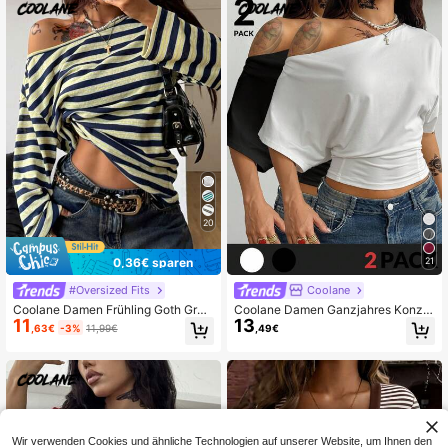
20
0,36€ sparen
21
#Oversized Fits
Coolane
Coolane Damen Frühling Goth Grun
Coolane Damen Ganzjahres Konzer
11
13
ge Y2K Cupido Grafiken Bequemes
t Rave Y2K Basic Alltagskleidung a
,63€
-3%
11,99€
,49€
asymmetrisches Ausschnitt Off-Sh
symmetrisches Schulter-Taille-Raff
oulder Langarm T-Shirt, X Rafael M
ung T-Shirt
achado
Wir verwenden Cookies und ähnliche Technologien auf unserer Website, um Ihnen den