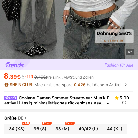
1/6
8
,39€
-11%
9,49€
Preis inkl. MwSt. und Zöllen
Mach mit und spare
0,42€
bei diesem Artikel.
Coolane Damen Sommer Streetwear Musik F
5,00
estival Lässig minimalistisches rückenloses asy
(1)
mmetrisches Hals weißes T-Shirt
Größe
DE
7 left
17 left
15 left
34
(XS)
36
(S)
38
(M)
40/42
(L)
44
(XL)