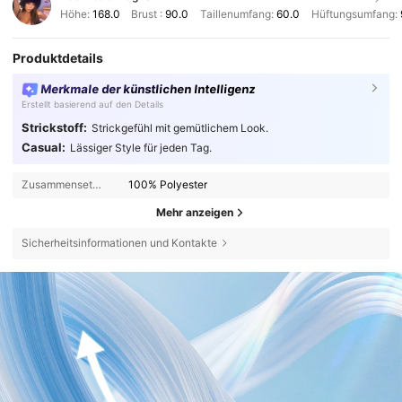
Höhe:
168.0
Brust :
90.0
Taillenumfang:
60.0
Hüftungsumfang:
Produktdetails
Merkmale der künstlichen Intelligenz
Erstellt basierend auf den Details
Strickstoff:
Strickgefühl mit gemütlichem Look.
Casual:
Lässiger Style für jeden Tag.
Zusammensetzung:
100% Polyester
Mehr anzeigen
Sicherheitsinformationen und Kontakte