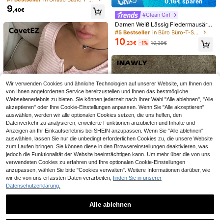
0,16€ sparen
mit geraffter Taille, geeignet für Allt
9
,40€
21
ag, Schule, Strand, Urlaub und Zuh
#Clean Girl
ause, Weiß, Sommer, Clean Girl Äst
Damen Weiß Lässig Fledermausärm
#Oversized Fits
hetik
21
el Tailliertes Kurzes T-Shirt, geeign
#5 Bestseller
in Büro Büro-T-Shirts
MUSERA Weicher, oversized Rundh
et für den täglichen Gebrauch, Her
10
alsausschnitt T-Shirt, lässige Kapse
#2 Bestseller
in Baumwolle Damen Oberteile, Blusen & T-Shirts
Poéselle
,23€
-1%
10,39€
bst/Winter, Ausflug Top
lgarderobe, Everyday Oversized Te
12
Poéselle Damen einfarbige minimali
,86€
e, Flughafen, Rückkehr zur Schule,
15
stische Alltagskurzhose mit Spitzen
,99€
Frühling Sommer Urlaub
einsätzen
Wir verwenden Cookies und ähnliche Technologien auf unserer Website, um Ihnen den
von Ihnen angeforderten Service bereitzustellen und Ihnen das bestmögliche
Webseitenerlebnis zu bieten. Sie können jederzeit nach Ihrer Wahl "Alle ablehnen", "Alle
akzeptieren" oder Ihre Cookie-Einstellungen anpassen. Wenn Sie "Alle akzeptieren"
auswählen, werden wir alle optionalen Cookies setzen, die uns helfen, den
Datenverkehr zu analysieren, erweiterte Funktionen anzubieten und Inhalte und
Anzeigen an Ihr Einkaufserlebnis bei SHEIN anzupassen. Wenn Sie "Alle ablehnen"
20
auswählen, lassen Sie nur die unbedingt erforderlichen Cookies zu, die unsere Website
zum Laufen bringen. Sie können diese in den Browsereinstellungen deaktivieren, was
jedoch die Funktionalität der Website beeinträchtigen kann. Um mehr über die von uns
0,31€ sparen
verwendeten Cookies zu erfahren und Ihre optionalen Cookie-Einstellungen
CovetEZ
anzupassen, wählen Sie bitte "Cookies verwalten". Weitere Informationen darüber, wie
CovetEZ Damen Baumwoll-Mischu
wir die von uns erfassten Daten verarbeiten,
finden Sie in unserer
10
ng Rosa gestreiftes Halb-Reißversc
Datenschutzerklärung.
,18€
-2%
10,49€
hluss T-Shirt, Frühling/Sommer
INAWLY Damen Lässig T-Shirt mit
Alle ablehnen
9
Kirschblüten Muster, Rundhalsauss
,75€
chnitt, Kurzarm, Sommer
Ähnliche vorrätige Artikel anzeigen
Alle ansehen