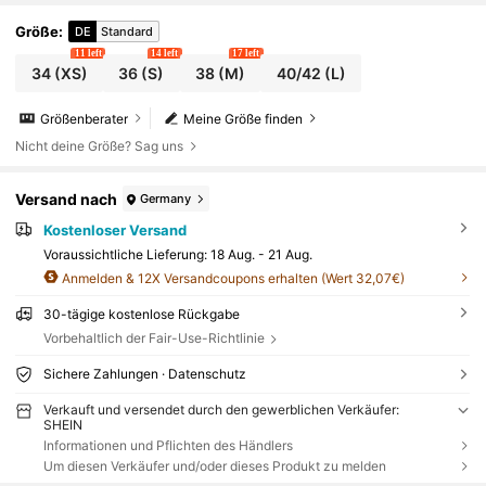
Größe
:
DE
Standard
11 left
14 left
17 left
34
(XS)
36
(S)
38
(M)
40/42
(L)
Größenberater
Meine Größe finden
Nicht deine Größe? Sag uns
Versand nach
Germany
Kostenloser Versand
Voraussichtliche Lieferung:
18 Aug. - 21 Aug.
Anmelden & 12X Versandcoupons erhalten (Wert 32,07€)
30-tägige kostenlose Rückgabe
Vorbehaltlich der Fair-Use-Richtlinie
Sichere Zahlungen · Datenschutz
Verkauft und versendet durch den gewerblichen Verkäufer:
SHEIN
Informationen und Pflichten des Händlers
Um diesen Verkäufer und/oder dieses Produkt zu melden