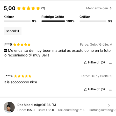
5,00
(2)
Mehr anzeigen
Kleiner
Richtige Größe
Größer
0%
100%
0%
schön
(1)
j***0
Farbe: Gelb / Größe: M
Me
encanto
de
muy
buen
material
es
exacto
como
en
la
foto
lo
recomiendo
💯
muy
Bella
Hilfreich
(0)
J***e
Farbe: Gelb / Größe: S
It
is
soooooooo
nice
Hilfreich
(0)
Das Model trägt:
DE 36 (S)
Höhe:
155.0
Brust :
85.0
Taillenumfang:
61.0
Hüftungsumfang:
8