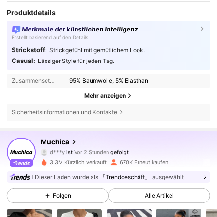
Produktdetails
Merkmale der künstlichen Intelligenz
Erstellt basierend auf den Details
Strickstoff:
Strickgefühl mit gemütlichem Look.
Casual:
Lässiger Style für jeden Tag.
Zusammensetzung:
95% Baumwolle, 5% Elasthan
Mehr anzeigen
Sicherheitsinformationen und Kontakte
336K Follower
4,75
Muchica
a***0
ist am Durchsuchen
336K Follower
4,75
3.3M Kürzlich verkauft
670K Erneut kaufen
Dieser Laden wurde als
「Trendgeschäft」
ausgewählt
336K Follower
4,75
Folgen
Alle Artikel