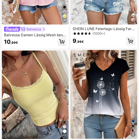
336K Follower
4,75
20
SHEIN LUNE Feiertags-Lässig Farb
Balvessa
block gestreifte Trägerhemd Grafik
(1000+)
Balvessa Damen Lässig Mesh besti
T-Shirts Damen Tops
cktes Träger-Top
9
10
,99€
,99€
6
13