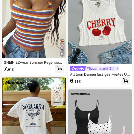
18
SHEIN EZwear Sommer Regenboge
n Streifen Muster Träger Top
7
#Bauernmarkt Stil
,91€
Attitoon Damen lässiges, weites U-
Ausschnitt Crop Trägershirt mit Kirs
6
,99€
chprint