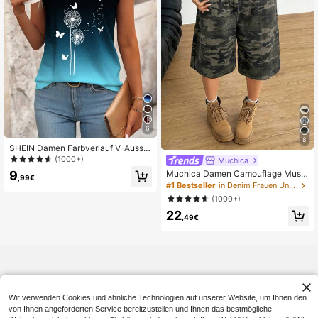
6
8
SHEIN Damen Farbverlauf V-Aussc
hnitt Kurzarm Top, minimalistisch u
(1000+)
Muchica
nd modisch, geeignet für den Somm
9
Muchica Damen Camouflage Must
er
,99€
er Taschen Loose Lässig Bermuda
#1 Bestseller
in Denim Frauen Unterteile
Shorts, Damen Cargo Shorts Camo
(1000+)
Shorts
22
,49€
Wir verwenden Cookies und ähnliche Technologien auf unserer Website, um Ihnen den
von Ihnen angeforderten Service bereitzustellen und Ihnen das bestmögliche