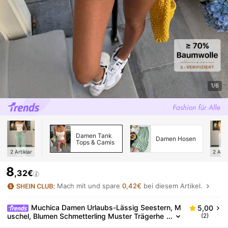
1/6
Damen Tank
Damen Hosen
Tops & Camis
2
Artiklar
2
Arti
8
,32€
Mach mit und spare
0,42€
bei diesem Artikel.
Muchica Damen Urlaubs-Lässig Seestern, M
5,00
uschel, Blumen Schmetterling Muster Trägerhe
(2)
md, Strand, Urlaub für Frauen, Sommer Damen