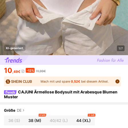
KI-generiert
1/7
10
-12%
11,99€
,49€
Mach mit und spare
0,52€
bei diesem Artikel.
CAJUNI Ärmellose Bodysuit mit Arabesque Blumen
Muster
Größe
DE
4 left
5 left
36
(S)
38
(M)
40/42
(L)
44
(XL)