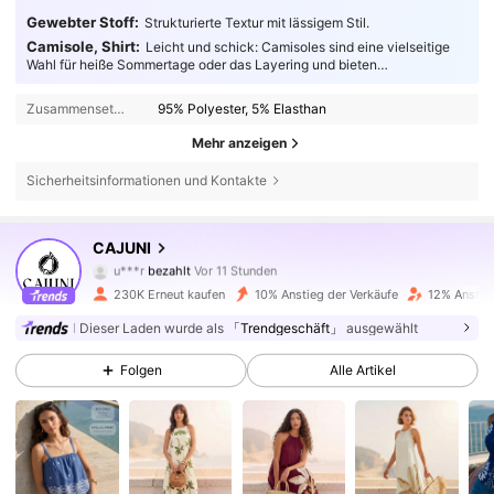
Gewebter Stoff:
Strukturierte Textur mit lässigem Stil.
Camisole, Shirt:
Leicht und schick: Camisoles sind eine vielseitige
Wahl für heiße Sommertage oder das Layering und bieten
geschmeidigen, atmungsaktiven Komfort für modebewusste
Trendsetter.
Zusammensetzung:
95% Polyester, 5% Elasthan
Mehr anzeigen
Sicherheitsinformationen und Kontakte
1.6M Follower
4,72
CAJUNI
u***r
bezahlt
Vor 11 Stunden
t***a
ist
Vor 4 Stunden
gefolgt
230K Erneut kaufen
10% Anstieg der Verkäufe
12% Anstieg
1.6M Follower
4,72
Dieser Laden wurde als
「Trendgeschäft」
ausgewählt
Folgen
Alle Artikel
1.6M Follower
4,72
1.6M Follower
4,72