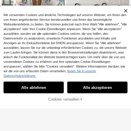
Wir verwenden Cookies und ähnliche Technologien auf unserer Website, um Ihnen den
von Ihnen angeforderten Service bereitzustellen und Ihnen das bestmögliche
Webseitenerlebnis zu bieten. Sie können jederzeit nach Ihrer Wahl "Alle ablehnen", "Alle
akzeptieren" oder Ihre Cookie-Einstellungen anpassen. Wenn Sie "Alle akzeptieren"
auswählen, werden wir alle optionalen Cookies setzen, die uns helfen, den
Datenverkehr zu analysieren, erweiterte Funktionen anzubieten und Inhalte und
Anzeigen an Ihr Einkaufserlebnis bei SHEIN anzupassen. Wenn Sie "Alle ablehnen"
auswählen, lassen Sie nur die unbedingt erforderlichen Cookies zu, die unsere Website
zum Laufen bringen. Sie können diese in den Browsereinstellungen deaktivieren, was
jedoch die Funktionalität der Website beeinträchtigen kann. Um mehr über die von uns
verwendeten Cookies zu erfahren und Ihre optionalen Cookie-Einstellungen
CAJUNI
anzupassen, wählen Sie bitte "Cookies verwalten". Weitere Informationen darüber, wie
CAJUNI Damen Bodysuit mit Blume
wir die von uns erfassten Daten verarbeiten,
finden Sie in unserer
9
Muster, V-Ausschnitt, ärmellos, rück
31 übrig
Datenschutzerklärung.
enfreiem Design und Bindedetail, m
11
IslaSuriya 2 Stücke Damen Vintage
odisch für den Urlaub
,54€
eleganter Polka Punkt Muster Spitz
#3 Bestseller
in Lässig Frauen Bodysuits
Alle ablehnen
Alle akzeptieren
enbesatz Bodysuit, Urlaubsstil
8
,08€
-52%
16,98€
Cookies verwalten
ZUM WARENKORB HINZUFÜGEN