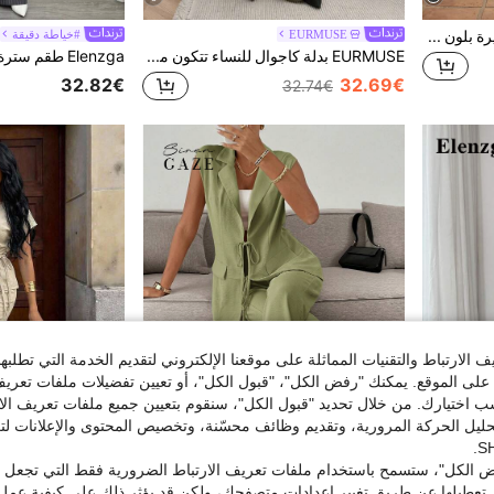
SHEIN جاكيت بدلة نسائية قصيرة بلون مشمشي وبنطلون بأزرار بأمامية جيب من الأمام
EURMUSE
#خياطة دقيقة
EURMUSE بدلة كاجوال للنساء تتكون من بليزر أكمام طويلة ياقة واسعة وبنطال ساق واسعة، لون أحادي، مناسبة للخريف
32.82€
32.69€
32.74€
الارتباط والتقنيات المماثلة على موقعنا الإلكتروني لتقديم الخدمة التي تطلبه
لى الموقع. يمكنك "رفض الكل"، "قبول الكل"، أو تعيين تفضيلات ملفات تعريف
ختيارك. من خلال تحديد "قبول الكل"، سنقوم بتعيين جميع ملفات تعريف الارتب
حليل الحركة المرورية، وتقديم وظائف محسّنة، وتخصيص المحتوى والإعلانات لت
5
14
 الكل"، ستسمح باستخدام ملفات تعريف الارتباط الضرورية فقط التي تجعل مو
#أناقة صيفية
#مجموعات العمل
تعطيلها عن طريق تغيير إعدادات متصفحك، ولكن قد يؤثر ذلك على كيفية عمل 