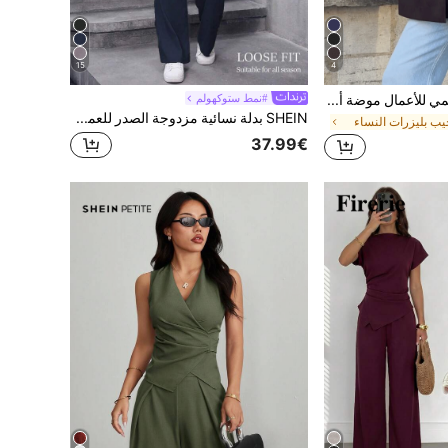
15
4
بليزر نسائي بني رسمي للأعمال موضة أنيق لحفلات الزفاف والتخرج والحفلات كاجوال خفيف بلون موحد مزدوج الصدر صيف 2026 خريف وشتاء
#نمط ستوكهولم
SHEIN بدلة نسائية مزدوجة الصدر للعمل والتنقل، طقم بدلة نسائية بسترة للنساء، طقم قطعتين للنساء، ملابس مكتبية للنساء
ب بليزرات النساء
37.99€