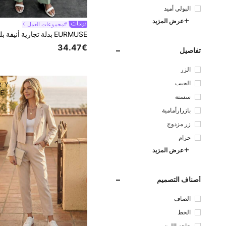
البولي أميد
عرض المزيد
#مجموعات العمل
34.47€
تفاصيل
الزر
الجيب
سستة
بازرارأمامية
زر مزدوج
حزام
عرض المزيد
أصناف التصميم
الصاف
الخط
حاجز اللون