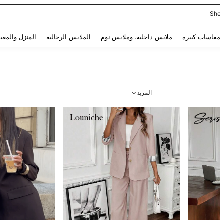
Use up and down arrow keys to البحث الأخير and البحث والعثور. Press Enter to select.
مقاسات كبيرة
ملابس داخلية، وملابس نوم
الملابس الرجالية
المنزل والمعي
المزيد