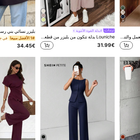
9
#بدلة القوة الأنثوية
Serisse طقم نسائي كاجوال للعمل والتنقل لفصلي الربيع والخريف، بلون موحد، يتكون من سترة بليزر بصف واحد من الأزرار وبنطال
Louniche بدلة تتكون من بليزر من قطعة واحدة وطقم بنطلون مخطط للنساء المسافرات
1# الأفضل مبيعا
في جي
31.99€
34.45€