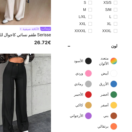
S
XS/S
M
S/M
L/XL
L
XXL
XL
#أناقة صيفية
XXXXL
XXXL
26.72€
لون
متعدد
الأسود
الألوان
أبيض
وردي
الأزرق
رمادي
أخضر
الأحمر
أصفر
كاكي
بني
الأرجواني
برتقالي