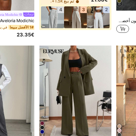
تم بيع 1.5k+.
11
4
3
2
oria Modichic
EURMUSE بدلة تجارية أنيقة بلون أخضر للسيدات بياقة واحدة، زر واحد مع أكمام طويلة وبنطلون، لون موحد، أنيقة للأعمال التجارية
1# الأفضل مبيعا
في بد
23.35€
8