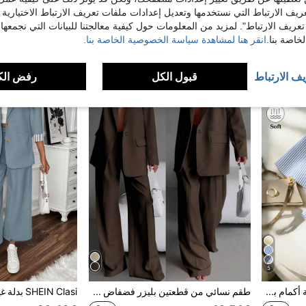
Elenzga طقم بدلة رسمية مع ربطة عنق للنساء، أنيق وعصري للعمل والمناسبات الرومانسية والعطلات
Siren Gaze طقم بدلة نسائي: جاكيت أمامية مربوطة بالأربطة وبنطلون، كاجوال للخريف/الشتاء، قطعتان
ريف الارتباط التي نستخدمها وتعديل إعدادات ملفات تعريف الارتباط الاختيارية
تعريف الارتباط". لمزيد من المعلومات حول كيفية معالجتنا للبيانات التي نجمعها،
23.99€
26.23€
اصة بنا.
انقر هنا لمشاهدة سياسة الخصوصية الخاصة بنا.
يف الارتباط
قبول الكل
رفض الك
5
Franclia مجموعة ملابس علوية أكمام بلا أكمام وشورت ذو خصر عالي مخطط باللون الأزرق والأبيض، طقم كاجوال للنساء، مجموعة أنيقة من الأعلى بلا أكمام والشورت باللون الأزرق والأبيض، طقم مخطط كاجوال للصيف، مجموعة مخططة باللون الأزرق والأبيض، طقم أنيق للنساء، طقم كاجوال للتنقل، طقم صيفي للنساء، طقم قطعتين، طقم أزرق للنساء، طقم أبيض للنساء، طقم قطعتين للنساء
طقم نسائي من قطعتين بليزر فضفاض + بنطال واسع الساق، ملابس كاجوال رسمية للخريف