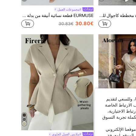
#مجموعات العمل
Elenzga طقم سترة مخططة كاجوال للنساء + بنطال كاجوال للنساء
EURMUSE قطعة نسائية أنيقة من بدلة معاصرة بياقة شال وبنطلون وجاكيت أكمام ثلاثة أرباع للارتداء في العمل والشركات
30.80€
30.83€
ا، وللسعي لتقديم
 الارتباط الخاصة
اط الاختيارية،
كملة تجربة التسوق
6
قعنا الإلكتروني
#ملابس العمل العلوي
الموقع. لمعرفة