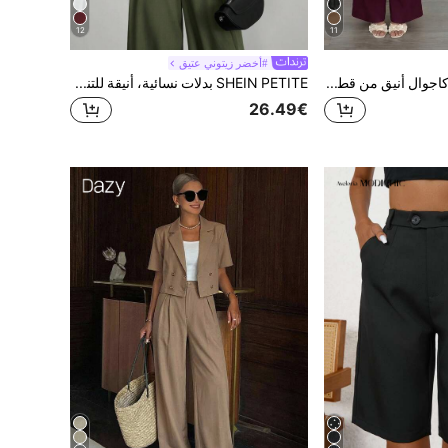
12
11
#أخضر زيتوني عتيق
Firerie طقم نسائي كاجوال أنيق من قطعتين، قميص بنقشة مربعات وحافة غير متماثلة مع بنطلون واسع الساق، مناسب للتنقل اليومي والكاجوال اليومي وملابس العمل الأنيقة/طقم ملابس خريفية نسائية من قطعتين/طقم العودة إلى المدرسة من قطعتين/طقم ملابس المعلمة من قطعتين
SHEIN PETITE بدلات نسائية، أنيقة للتنقل في الخريف/الشتاء، للنساء الصغيرات
26.49€