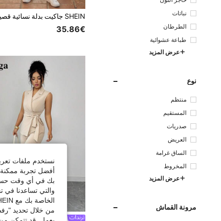
نباتات
الطرطان
35.86€
طباعة عشوائية
عرض المزيد
نوع
منتظم
المستقيم
صدريات
العريض
الساق غرامة
نستخدم ملفات تعريف 
المخروط
أفضل تجربة ممكنة ع
عرض المزيد
بك في أي وقت حسب ا
والتي تساعدنا في ت
الخاصة بك مع SHEIN.
مرونة القماش
من خلال تحديد "رفض
#أناقة_عصرية
يعمل. قد تتمكن من 