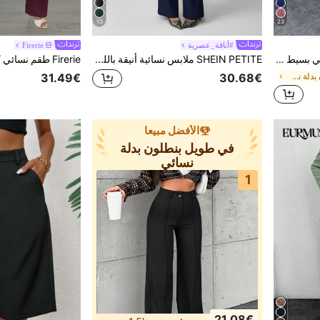
13
23
#أناقة_عصرية
Firerie
EURMUSE سروال نسائي بسيط بلون صلب لليوميات والأعمال
SHEIN PETITE ملابس نسائية أنيقة باللون الأزرق الداكن للصيف والمكتب، طقم من قطعتين بياقة دائرية وسترة بصف واحد من الأزرار وبنطلون بلون موحد، بدلة عمل كاجوال للتنقل، للنساء الصغيرات
في طويل بنطلون بدلة نسائي
31.49€
30.68€
الأفضل مبيعا
في طويل بنطلون بدلة
نسائي
1
21.08€