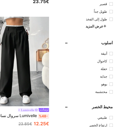
23.75€
قصير
طويل جداً
طول إلى الفخذ
عرض المزيد
أسلوب
أنيقة
كاجوال
حفلة
جذابة
بوهو
محتشمة
محيط الخصر
Lumivelle
%48-
طبيعي
12.25€
23.85€
ارتفاع الخصر