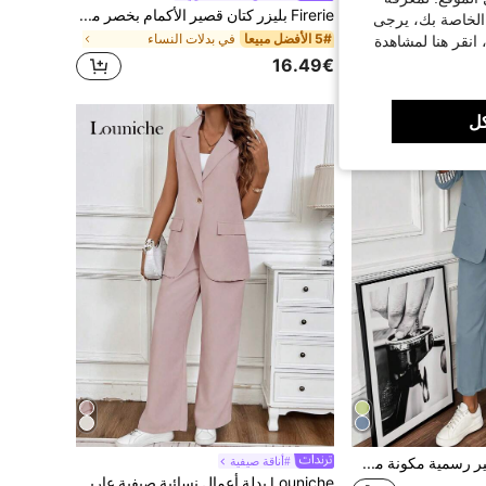
Aloruh طقم بدلة صيفي أنيق للمكتب باللون البيج، قطعتان كاجوال عملي بأكمام قصيرة باللون الكاكي، أسلوب بسيط موحد بطراز المال القديم، 2 قطعة ملابس تخرج، حفلات الزفاف
Firerie بليزر كتان قصير الأكمام بخصر مشدود، لون المشمش، موضة عمل وكاجوال للنساء، مناسب للخريج والمعلمات، عودة إلى المدرسة في الخريف والشتاء، ملابس عمل عصرية
 الخاصة بك، يرجى
5# الأفضل مبيعا
في بدلات النساء
 انقر هنا لمشاهدة
16.49€
ل
SHEIN Clasi بدلة غير رسمية مكونة من سترة بحلة واحدة وبنطلون ذات لون واحد عبارة عن 2 قطعة
#أناقة صيفية
Louniche بدلة أعمال نسائية صيفية عارية الذراعين بلون سادة وبنطلون طويل للترفيه الصيفي