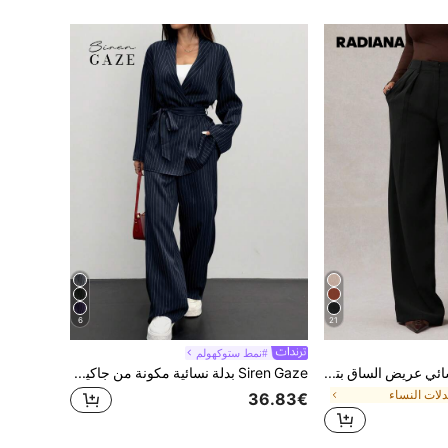
6
21
#نمط ستوكهولم
Radiana بنطلون نسائي عريض الساق بتصميم بسيط بلون بني داكن، بنطلون واسع الساق لارتداء اليومي بخصر مرتفع، بنطلون بدلة بني للنساء مناسب للخريف والشتاء
Siren Gaze بدلة نسائية مكونة من جاكيت ملفوف مخطط وبنطلون كاجوال قطعتين، بدلة رسمية للمكتب والتنقل، باللون الرمادي للخريف/الشتاء
لات النساء
36.83€