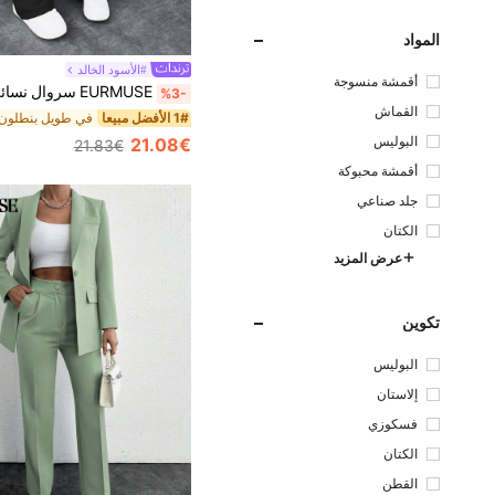
المواد
#الأسود الخالد
أقمشة منسوجة
%3-
القماش
1# الأفضل مبيعا
البوليس
21.08€
21.83€
تر
أقمشة محبوكة
جلد صناعي
الكتان
عرض المزيد
تكوين
البوليس
تر
إلاستان
فسكوزي
الكتان
القطن