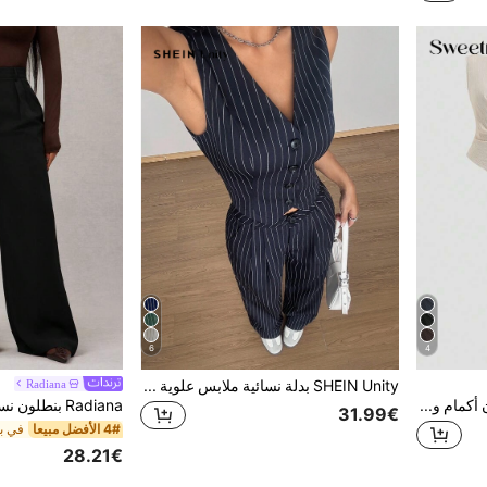
6
4
SHEIN Unity بدلة نسائية ملابس علوية بدون أكمام مخطط أزرار أمامية وبنطال طويل
Radiana
Sweetra طقم بلوزة أنيقة بدون أكمام وربطة جانبية في الخصر وبنطال ساق مستقيمة للنساء، مناسب للربيع والصيف
31.99€
4# الأفضل مبيعا
في بد
28.21€