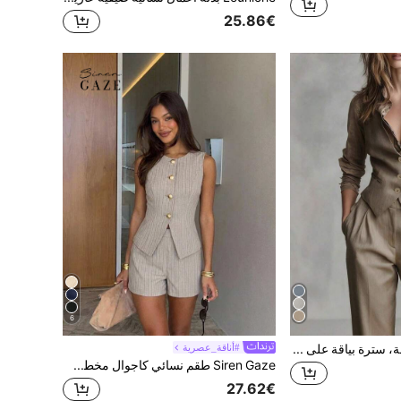
25.86€
6
طقم بدلة نسائية أنيقة، سترة بياقة على شكل حرف V وأزرار أمامية مع بنطال طويل مطوي، مناسبة للخريف والمكتب والعمل الكاجوال، طقم نسائي من قطعتين
#أناقة_عصرية
Siren Gaze طقم نسائي كاجوال مخطط من توب بدون أكمام وشورتات، تصميم مطوي، مناسب للمكتب، عطلات الخريف، كأس العالم، حفلة عيد الاستقلال، الزفاف، التخرج، الخروج، المناسبات الكاجوال، المناسبات الرسمية، المناسبات الاجتماعية، العمل، الأعمال، النساء المهنيات
27.62€