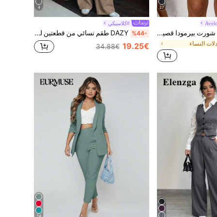
4
27
Avel
#كلاسيكي
Aveloria Modichic شورت بيرمودا قصير سهل الارتداء بجيب مائل على الجنب
DAZY طقم نسائي من قطعتين للربيع والصيف والخريف: بليزر قصير بأكمام قصيرة بلون سادة مع ياقة لابيل وبنطال واسع الساق بخصر عالي فضفاض
%44-
لات النساء
19.25€
34.88€
14