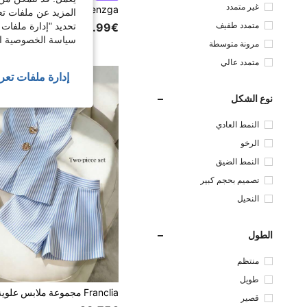
غير متمدد
المزيد عن ملفات تع
متمدد طفيف
تحديد "إدارة ملفات 
32.99€
سياسة الخصوصية الخ
مرونة متوسطة
متمدد عالي
إدارة ملفات تعر
نوع الشكل
النمط العادي
الرخو
النمط الضيق
تصميم بحجم كبير
النحيل
الطول
منتظم
طويل
قصير