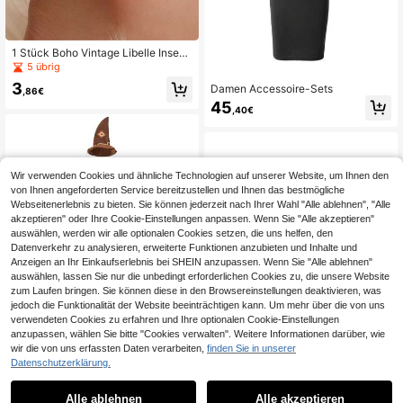
1 Stück Boho Vintage Libelle Insekt
en Fußkettchen für Frauen, einfach
5 übrig
er modischer personalisierter Fußsc
3
Damen Accessoire-Sets
hmuck Accessoires
,86€
45
,40€
Wir verwenden Cookies und ähnliche Technologien auf unserer Website, um Ihnen den
von Ihnen angeforderten Service bereitzustellen und Ihnen das bestmögliche
Webseitenerlebnis zu bieten. Sie können jederzeit nach Ihrer Wahl "Alle ablehnen", "Alle
akzeptieren" oder Ihre Cookie-Einstellungen anpassen. Wenn Sie "Alle akzeptieren"
auswählen, werden wir alle optionalen Cookies setzen, die uns helfen, den
Datenverkehr zu analysieren, erweiterte Funktionen anzubieten und Inhalte und
Anzeigen an Ihr Einkaufserlebnis bei SHEIN anzupassen. Wenn Sie "Alle ablehnen"
auswählen, lassen Sie nur die unbedingt erforderlichen Cookies zu, die unsere Website
zum Laufen bringen. Sie können diese in den Browsereinstellungen deaktivieren, was
jedoch die Funktionalität der Website beeinträchtigen kann. Um mehr über die von uns
Damen Accessoire-Sets
verwendeten Cookies zu erfahren und Ihre optionalen Cookie-Einstellungen
anzupassen, wählen Sie bitte "Cookies verwalten". Weitere Informationen darüber, wie
55
,00€
wir die von uns erfassten Daten verarbeiten,
finden Sie in unserer
Datenschutzerklärung.
1
1
Alle ablehnen
Alle akzeptieren
1/3 Stücke PU-Leder Manschetten