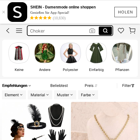
70er Jahre Outfit Damen
SHEIN - Damenmode online shoppen
×
90er Jahre Accessoire
HOLEN
Genießen Sie App-Special!
(10,830)
Choker
Neon Schmuck
Hippie
70er Jahre Outfit Damen
Keine
Andere
Polyester
Einfarbig
Pflanzen
G
Empfehlungen
Beliebtest
Preis
Filter
Element
Material
Muster
Farbe