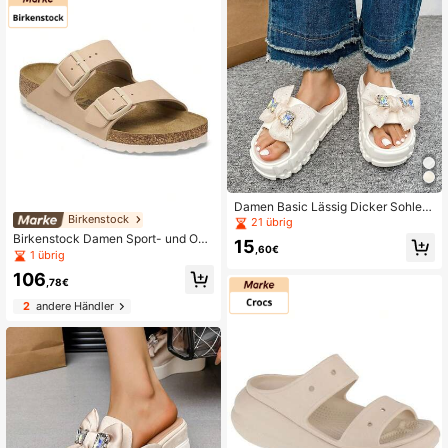
Damen Basic Lässig Dicker Sohle P
Birkenstock
antoffeln, geeignet für den Innen- u
21 übrig
nd Außenbereich
Birkenstock Damen Sport- und Out
15
,60€
door-Sandalen & Slides
1 übrig
106
,78€
2
andere Händler