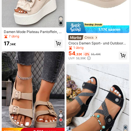
1,17€ sparen
Damen Mode Plateau Pantoffeln, vi
elseitig und lässig für den Outdoor-
7 übrig
Crocs
Bereich
17
Crocs Damen Sport- und Outdoor-
,14€
Sandalen & Slides
1 übrig
54
,32€
-2%
55,49€
UVP: 56,99€
12