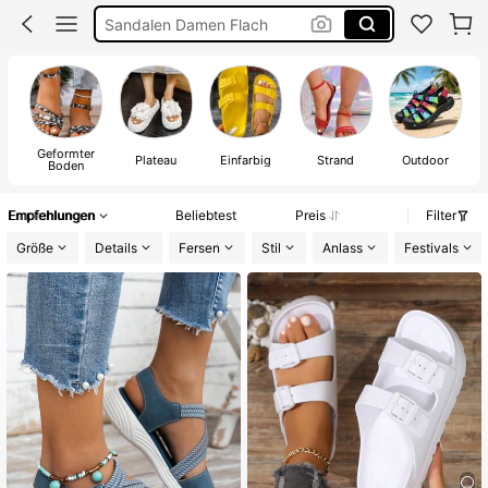
Sommer Schuhe
Schlappen Damen
Sandalen Damen
Geformter
Plateau
Einfarbig
Strand
Outdoor
Boden
Empfehlungen
Beliebtest
Preis
Filter
Größe
Details
Fersen
Stil
Anlass
Festivals