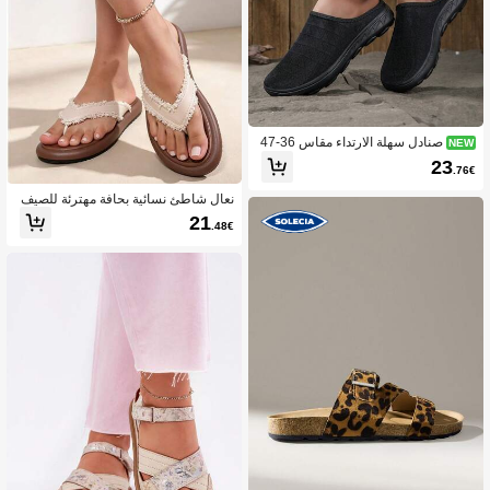
صنادل سهلة الارتداء مقاس 36-47
NEW
، صنادل شبكية تنفس صيفية ، صنادل سه
23
.76€
لة الارتداء مريحة للمسنين والنساء الحوام
ل والممرضات ، للاستخدام اليومي
نعال شاطئ نسائية بحافة مهترئة للصيف
والخارج، بتصميم ريترو كاجوال، مقاسات
21
.48€
كبيرة