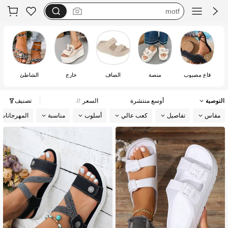
فستان يخفي الكرش
dazy
flipflops
قاع مصبوب
منصة
الصاف
خارج
الشاطئ
التوصية
أوسع منتشرة
السعر
تصنيف
مقاس
تفاصيل
كعب عالي
أسلوب
مناسبة
المهرجانات