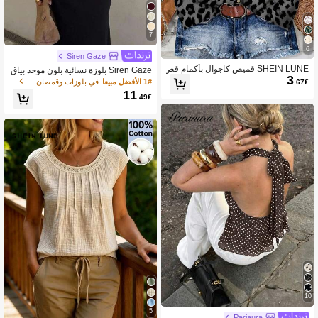
7
6
Siren Gaze
SHEIN LUNE قميص كاجوال بأكمام قص
Siren Gaze بلوزة نسائية بلون موحد بياق
3
يرة بطبعة نمر، مناسب للصيف للنساء
ة V عميقة مطوية كاجوال متعددة الاستخد
1# الأفضل مبيعا
في بلوزات وقمصان نسائية
.67€
امات للارتداء اليومي
11
.49€
10
5
Pariaura