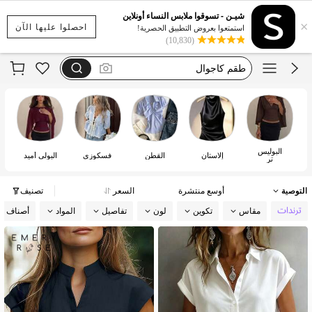
dazy
شيـن - تسوقوا ملابس النساء أونلاين
×
motf
احصلوا عليها الآن
استمتعوا بعروض التطبيق الحصرية!
(10,830)
anewsta
طقم كاجوال
ontre
dazy
البوليس
إلاستان
القطن
فسكوزي
البولي أميد
تر
التوصية
أوسع منتشرة
السعر
تصنيف
مقاس
تكوين
لون
تفاصيل
المواد
أصناف ال