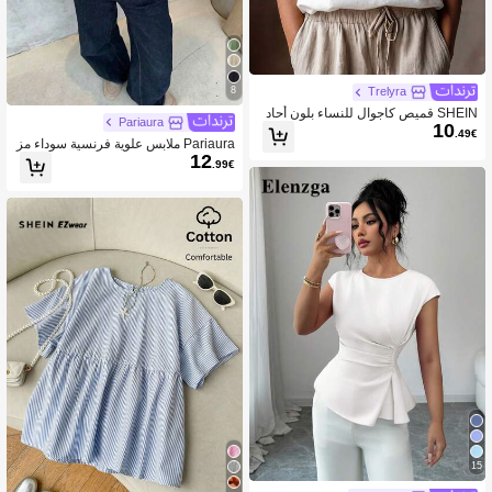
8
Trelyra
SHEIN قميص كاجوال للنساء بلون أحاد
Pariaura
10
ي، وصول جديد للصيف
.49€
Pariaura ملابس علوية فرنسية سوداء مز
12
ينة بالدانتيل للربيع والصيف، بياقة على ش
.99€
كل حرف V وفتحة عند الخصر وأكمام قص
يرة وتصميم بيبلم منسوج
15