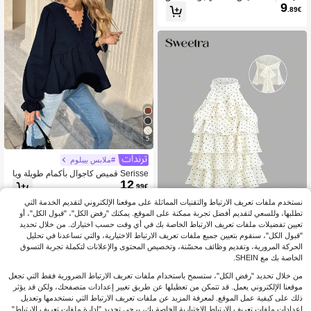
9
و بدون أكمام ومطبوع عليه لصيف
.89€
5
#ملابس بيبلوم
Serisse قميص كاجوال بأكمام طويلة ويا
12
قة على شكل حرف V مع تريم من الكشك
.99€
شة للنساء ذو لون سادة
نستخدم ملفات تعريف الارتباط والتقنيات المماثلة على موقعنا الإلكتروني لتقديم الخدمة التي
تطلبها، وللسعي لتقديم أفضل تجربة ممكنة على الموقع. يمكنك "رفض الكل"، "قبول الكل"، أو
تعيين تفضيلات ملفات تعريف الارتباط الخاصة بك في أي وقت حسب اختيارك. من خلال تحديد
"قبول الكل"، سنقوم بتعيين جميع ملفات تعريف الارتباط الاختيارية، والتي تساعدنا في تحليل
Sweetra
الحركة المرورية، وتقديم وظائف محسّنة، وتخصيص المحتوى والإعلانات لتكملة تجربة التسوق
Sweetra ملابس علوية جديدة للربيع/الصي
الخاصة بك مع SHEIN.
10
ف بنقشة نقاط بولكا وحافة مكشكشة حل
.99€
وة وياقة معلقة، تصميم أنيق مناسب لملا
من خلال تحديد "رفض الكل"، ستسمح باستخدام ملفات تعريف الارتباط الضرورية فقط التي تجعل
بس الشارع والارتداء اليومي الأنيق والموا
موقعنا الإلكتروني يعمل. قد تتمكن من تعطيلها عن طريق تغيير إعدادات متصفحك، ولكن قد يؤثر
عيد وأعياد الميلاد، باللونين الأبيض والأسو
ذلك على كيفية عمل الموقع. لمعرفة المزيد عن ملفات تعريف الارتباط التي نستخدمها وتعديل
د
إعدادات ملفات تعريف الارتباط الاختيارية الخاصة بك، يرجى تحديد "إدارة ملفات تعريف الارتباط".