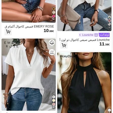
16
EMERY ROSE قميص كاجوال أكمام ق
32
10
صيرة بجيب أمامي مربع أزرار ، صيفي
.88€
Louniche
Louniche قميص صيفي كاجوال ذو لون أ
11
حادي، صنع بطوق واقف وأكمام متوسطة ا
.38€
لطول
4