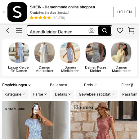
Kleider
SHEIN - Damenmode online shoppen
×
Sommer Kleider
HOLEN
Genießen Sie App-Special!
(10,830)
Sommerkleider Für Damen
Abendkleider Damen
Kleid Damen
Kleider
Lange Kleider
Damen
Damen
Damen Kurze
Damen
für Damen
Midikleider
Minikleider
Kleider
Maxikleider
Empfehlungen
Beliebtest
Preis
Filter
Kategorie
Farbe
Details
Gewebeelastizität
Passform