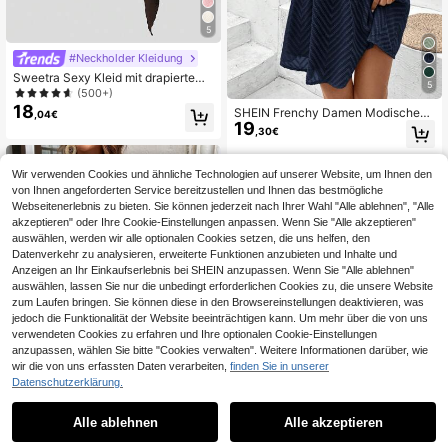
5
#Neckholder Kleidung
Sweetra Sexy Kleid mit drapiertem
5
Ausschnitt, geraffter Taille und asy
(500+)
mmetrischem Saum mit Metallschn
18
SHEIN Frenchy Damen Modisches
,04€
allen-Dekor, elegantes Partykleid,
19
Urlaubskleid Mit V-ausschnitt, Gera
,30€
Mode für den Frühlingsanfang
ffter Taille Und Kurzen Flatterärmel
n
Wir verwenden Cookies und ähnliche Technologien auf unserer Website, um Ihnen den
von Ihnen angeforderten Service bereitzustellen und Ihnen das bestmögliche
Webseitenerlebnis zu bieten. Sie können jederzeit nach Ihrer Wahl "Alle ablehnen", "Alle
akzeptieren" oder Ihre Cookie-Einstellungen anpassen. Wenn Sie "Alle akzeptieren"
auswählen, werden wir alle optionalen Cookies setzen, die uns helfen, den
Datenverkehr zu analysieren, erweiterte Funktionen anzubieten und Inhalte und
Anzeigen an Ihr Einkaufserlebnis bei SHEIN anzupassen. Wenn Sie "Alle ablehnen"
auswählen, lassen Sie nur die unbedingt erforderlichen Cookies zu, die unsere Website
zum Laufen bringen. Sie können diese in den Browsereinstellungen deaktivieren, was
jedoch die Funktionalität der Website beeinträchtigen kann. Um mehr über die von uns
verwendeten Cookies zu erfahren und Ihre optionalen Cookie-Einstellungen
anzupassen, wählen Sie bitte "Cookies verwalten". Weitere Informationen darüber, wie
wir die von uns erfassten Daten verarbeiten,
finden Sie in unserer
Datenschutzerklärung.
1
1
12
Alle ablehnen
Alle akzeptieren
SHEIN Frenchy Damen Sommerklei