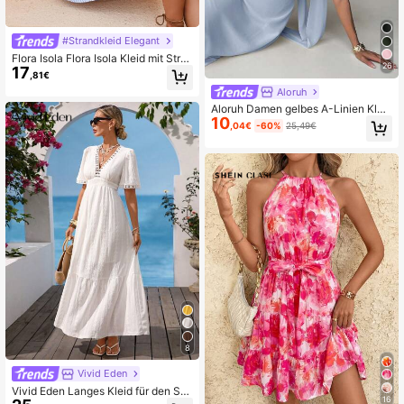
#Strandkleid Elegant
Flora Isola Flora Isola Kleid mit Strei
26
17
fen Muster, Rüschenbesatz,
,81€
Aloruh
Aloruh Damen gelbes A-Linien Klei
10
d mit drapiertem Ausschnitt und Bin
,04€
-60%
25,49€
dedetail im Rücken
8
Vivid Eden
Vivid Eden Langes Kleid für den So
16
mmerurlaub mit geometrischer Stru