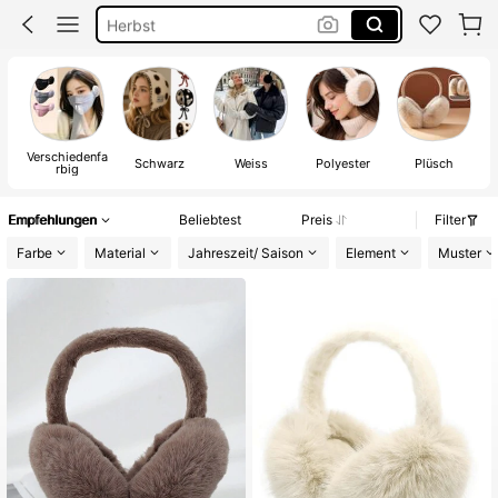
Herbst
Ohrwärmer Damen
Winter
Verschiedenfa
Schwarz
Weiss
Polyester
Plüsch
rbig
Empfehlungen
Beliebtest
Preis
Filter
Farbe
Material
Jahreszeit/ Saison
Element
Muster