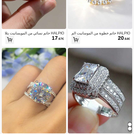
HALPIO خاتم خطوبة من الموسانيت الم
HALPIO خاتم نسائي من المويسانيت بثلا
17
20
ستدير 8 مم، خاتم اقتراح موسانيت هالو
ثة أحجار 8 مم و 6.5 مم، 4.0 قيراط إجمال
.67€
.64€
2 قيراط مع زركونيا مكعبة، هدية مجوهرا
ي، خاتم مويسانيت دائري، هدية مجوهرات
ت للذكرى السنوية لها
مثالية للذكرى السنوية وحفلات الزفاف