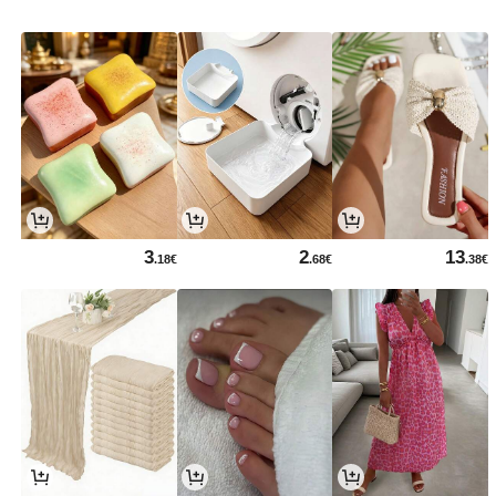
3
2
13
.18€
.68€
.38€