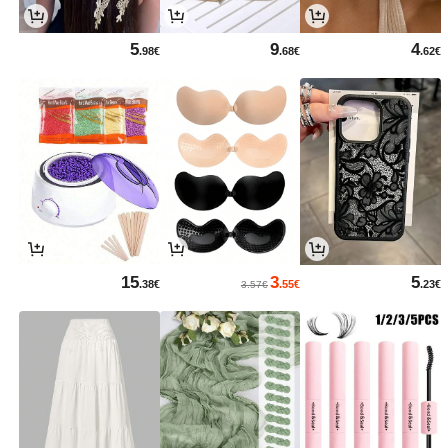
5
9
4
.98€
.68€
.62€
15
3
5
.38€
.55€
.23€
3.57€