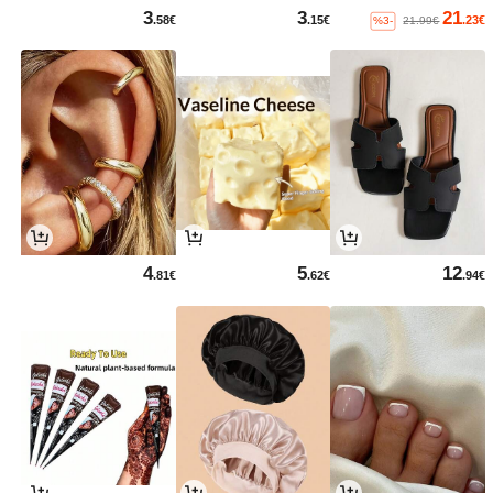
3
3
21
.58€
.15€
.23€
%3-
21.99€
4
5
12
.81€
.62€
.94€