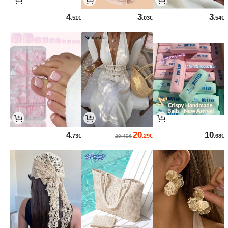
4
3
3
.51€
.03€
.54€
4
20
10
.73€
.29€
.68€
20.49€